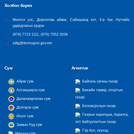
Холбоо барих
Монгол улс, Дорноговь аймаг, Сайншанд хот, 3-р баг, Нутгийн
удирдлагын ордон
(976) 7723 1111, (976) 7052 3036
zdtg@dornogovi.gov.mn
Сум
Агентлаг
Айраг сум
Байгаль орчны газар
Алтанширээ сум
Биеийн тамир, спортын
газар
Даланжаргалан сум
Боловсролын газар
Дэлгэрэх сум
Газрын харилцаа, барилга,
Иххэт сум
хот байгуулалтын газар
Замын-Үүд сум
Гэр бүл, хүүхэд,
Мандах сум