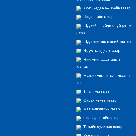
Хүнс, хөдөө аж ахуйн газар
Цагдаагийн газар
Шүүхийн шийдвэр гүйцэтгэх
алба
Шүүх шинжилгээний хэлтэс
Эрүүл мэндийн газар
Нийгмийн даатгалын
хэлтэс
Музей сургалт, судалгааны
төв
Төв номын сан
Саран хөхөө театр
Мал эмнэлгийн газар
Соёл урлагийн газар
Төрийн аудитын газар
Худалдан авах