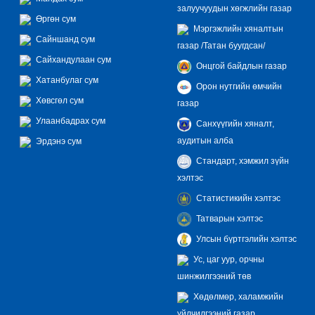
залуучуудын хөгжлийн газар
Өргөн сум
Мэргэжлийн хяналтын
Сайншанд сум
газар /Татан буугдсан/
Сайхандулаан сум
Онцгой байдлын газар
Хатанбулаг сум
Орон нутгийн өмчийн
Хөвсгөл сум
газар
Улаанбадрах сум
Санхүүгийн хяналт,
аудитын алба
Эрдэнэ сум
Стандарт, хэмжил зүйн
хэлтэс
Статистикийн хэлтэс
Татварын хэлтэс
Улсын бүртгэлийн хэлтэс
Ус, цаг уур, орчны
шинжилгээний төв
Хөдөлмөр, халамжийн
үйлчилгээний газар