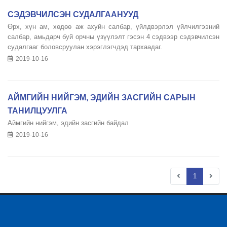
СЭДЭВЧИЛСЭН СУДАЛГААНУУД
Өрх, хүн ам, хөдөө аж ахуйн салбар, үйлдвэрлэл үйлчилгээний
салбар, амьдарч буй орчны үзүүлэлт гэсэн 4 сэдвээр сэдэвчилсэн
судалгааг боловсруулан хэрэглэгчдэд тархаадаг.
2019-10-16
АЙМГИЙН НИЙГЭМ, ЭДИЙН ЗАСГИЙН САРЫН
ТАНИЛЦУУЛГА
Аймгийн нийгэм, эдийн засгийн байдал
2019-10-16
1