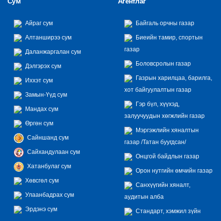
Сум
Агентлаг
Айраг сум
Байгаль орчны газар
Алтанширээ сум
Биеийн тамир, спортын
газар
Даланжаргалан сум
Боловсролын газар
Дэлгэрэх сум
Газрын харилцаа, барилга,
Иххэт сум
хот байгуулалтын газар
Замын-Үүд сум
Гэр бүл, хүүхэд,
Мандах сум
залуучуудын хөгжлийн газар
Өргөн сум
Мэргэжлийн хяналтын
Сайншанд сум
газар /Татан буугдсан/
Сайхандулаан сум
Онцгой байдлын газар
Хатанбулаг сум
Орон нутгийн өмчийн газар
Хөвсгөл сум
Санхүүгийн хяналт,
Улаанбадрах сум
аудитын алба
Эрдэнэ сум
Стандарт, хэмжил зүйн