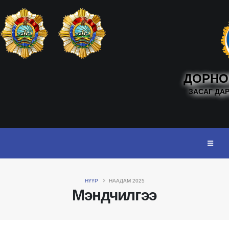
ДОРНО
ЗАСАГ ДА
НҮҮР
НААДАМ 2025
Мэндчилгээ