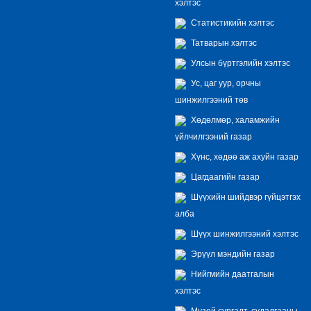
хэлтэс
Статистикийн хэлтэс
Татварын хэлтэс
Улсын бүртгэлийн хэлтэс
Ус, цаг уур, орчны
шинжилгээний төв
Хөдөлмөр, халамжийн
үйлчилгээний газар
Хүнс, хөдөө аж ахуйн газар
Цагдаагийн газар
Шүүхийн шийдвэр гүйцэтгэх
алба
Шүүх шинжилгээний хэлтэс
Эрүүл мэндийн газар
Нийгмийн даатгалын
хэлтэс
Музей сургалт, судалгааны