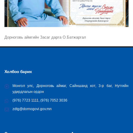
Дорноговь аймгийн Засаг дарга О.Батжаргал
Холбоо барих
Монгол улс, Дорноговь аймаг, Сайншанд хот, 3-р баг, Нутгийн
удирдлагын ордон
(976) 7723 1111, (976) 7052 3036
zdtg@dornogovi.gov.mn