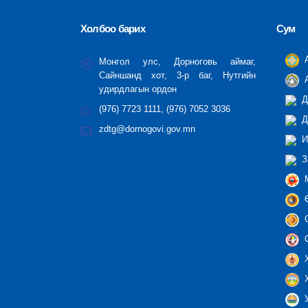
Холбоо барих
Сум
А
Монгол улс, Дорноговь аймаг,
Сайншанд хот, 3-р баг, Нутгийн
А
удирдлагын ордон
Д
(976) 7723 1111, (976) 7052 3036
Д
zdtg@dornogovi.gov.mn
И
З
М
Ө
С
С
Х
Х
У