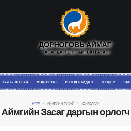
ДОРНОГОВЬ АЙМАГ
ЗАСАГ ДАРГЫН ТАМГЫН ГАЗАР
ХУУЛЬ ЭРХ ЗҮЙ
МЭДЭЭЛЭЛ
ИЛ ТОД БАЙДАЛ
ТЕНДЕР
ШИЛ
НҮҮР
АЙМГИЙН ТУХАЙ
УДИРДЛАГА
Аймгийн Засаг даргын орлогч