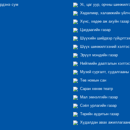
рдэнэ сум
Ус, цаг уур, орчны шинжилг
Хөдөлмөр, халамжийн үйлчи
Хүнс, хөдөө аж ахуйн газар
Цагдаагийн газар
Шүүхийн шийдвэр гүйцэтгэх
Шүүх шинжилгээний хэлтэс
Эрүүл мэндийн газар
Нийгмийн даатгалын хэлтэс
Музей сургалт, судалгааны 
Төв номын сан
Саран хөхөө театр
Мал эмнэлгийн газар
Соёл урлагийн газар
Төрийн аудитын газар
Худалдан авах ажиллагааны