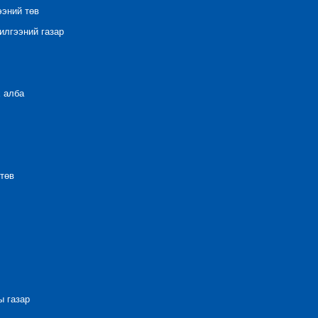
ээний төв
лгээний газар
 алба
төв
 газар