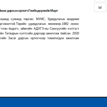
Засаг даргын орлогч Гомбодоржийн Март
йншанд суманд төрсөн. МУИС, Удирдлагын академи
эргэжилтэй.Төрийн удирдлагын менежер.1982 оноос
гтлан бодогч, аймгийн АДХГЗ-ны Санхүүгийн хэлтэст
гийн Татварын хэлтсийн даргаар ажиллаж байсан. 2020
гийн Засаг даргын орлогчоор томилогдон ажиллаж