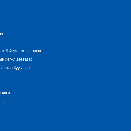
ар
хот байгуулалтын газар
ын хөгжлийн газар
/Татан буугдсан/
н алба
тэс