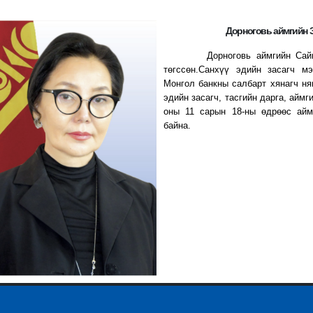
Дорноговь аймгийн 
Дорноговь аймгийн Са
төгссөн.Санхүү эдийн засагч м
Монгол банкны салбарт хянагч ня
эдийн засагч, тасгийн дарга, айм
оны 11 сарын 18-ны өдрөөс айм
байна.