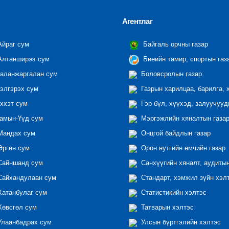
Агентлаг
йраг сум
Байгаль орчны газар
лтанширээ сум
Биеийн тамир, спортын газ
аланжаргалан сум
Боловсролын газар
элгэрэх сум
Газрын харилцаа, барилга, 
ххэт сум
Гэр бүл, хүүхэд, залуучууд
амын-Үүд сум
Мэргэжлийн хяналтын газар 
андах сум
Онцгой байдлын газар
ргөн сум
Орон нутгийн өмчийн газар
айншанд сум
Санхүүгийн хяналт, аудиты
айхандулаан сум
Стандарт, хэмжил зүйн хэл
атанбулаг сум
Статистикийн хэлтэс
өвсгөл сум
Татварын хэлтэс
лаанбадрах сум
Улсын бүртгэлийн хэлтэс