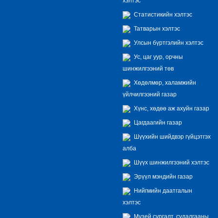
хэлтэс
Статистикийн хэлтэс
Татварын хэлтэс
Улсын бүртгэлийн хэлтэс
Ус, цаг уур, орчны
шинжилгээний төв
Хөдөлмөр, халамжийн
үйлчилгээний газар
Хүнс, хөдөө аж ахуйн газар
Цагдаагийн газар
Шүүхийн шийдвэр гүйцэтгэх
алба
Шүүх шинжилгээний хэлтэс
Эрүүл мэндийн газар
Нийгмийн даатгалын
хэлтэс
Музей сургалт, судалгааны