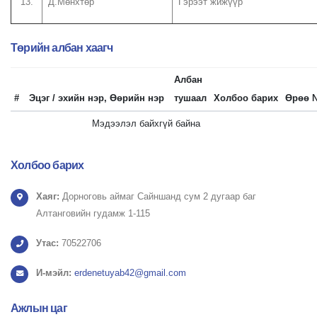
13.
Д.Мөнхтөр
Гэрээт жижүүр
Төрийн албан хаагч
Албан
#
Эцэг / эхийн нэр, Өөрийн нэр
тушаал
Холбоо барих
Өрөө 
Мэдээлэл байхгүй байна
Холбоо барих
Хаяг:
Дорноговь аймаг Сайншанд сум 2 дугаар баг
Алтанговийн гудамж 1-115
Утас:
70522706
И-мэйл:
erdenetuyab42@gmail.com
Ажлын
цаг