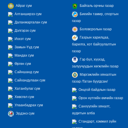
Айраг сум
Байгаль орчны газар
Алтанширээ сум
Биеийн тамир, спортын
газар
Даланжаргалан сум
Боловсролын газар
Дэлгэрэх сум
Газрын харилцаа,
Иххэт сум
барилга, хот байгуулалтын
Замын-Үүд сум
газар
Мандах сум
Гэр бүл, хүүхэд,
Өргөн сум
залуучуудын хөгжлийн газар
Сайншанд сум
Мэргэжлийн хяналтын
Сайхандулаан сум
газар /Татан буугдсан/
Хатанбулаг сум
Онцгой байдлын газар
Хөвсгөл сум
Орон нутгийн өмчийн газар
Улаанбадрах сум
Санхүүгийн хяналт,
аудитын алба
Эрдэнэ сум
Стандарт, хэмжил зүйн