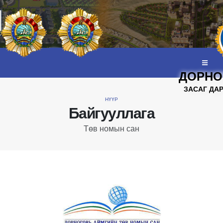
ДОРНО
ЗАСАГ ДА
НҮҮР
Байгууллага
Төв номын сан