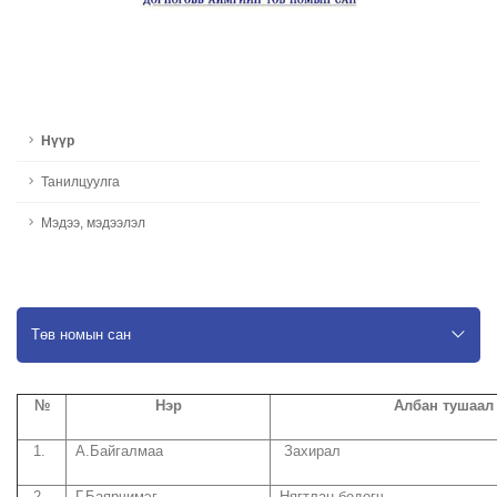
Нүүр
Танилцуулга
Мэдээ, мэдээлэл
Төв номын сан
№
Нэр
Албан тушаал
1.
А.Байгалмаа
Захирал
2.
Г.Баярчимэг
Нягтлан бодогч