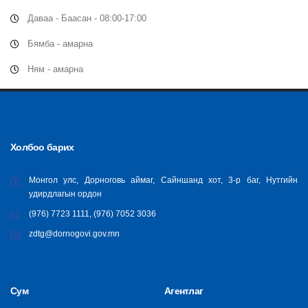
Даваа - Баасан - 08:00-17:00
Бямба - амарна
Ням - амарна
Холбоо барих
Монгол улс, Дорноговь аймаг, Сайншанд хот, 3-р баг, Нутгийн
удирдлагын ордон
(976) 7723 1111, (976) 7052 3036
zdtg@dornogovi.gov.mn
Сум
Агентлаг