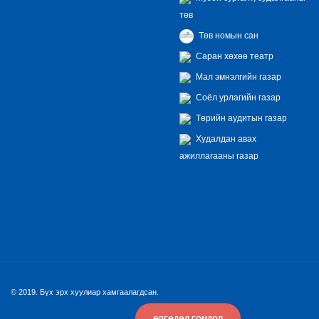
төв
Төв номын сан
Саран хөхөө театр
Мал эмнэлгийн газар
Соёл урлагийн газар
Төрийн аудитын газар
Худалдан авах
ажиллагааны газар
© 2019. Бүх эрх хуулиар хамгаалагдсан.
ӨРГӨДӨЛ ГОМДОЛ