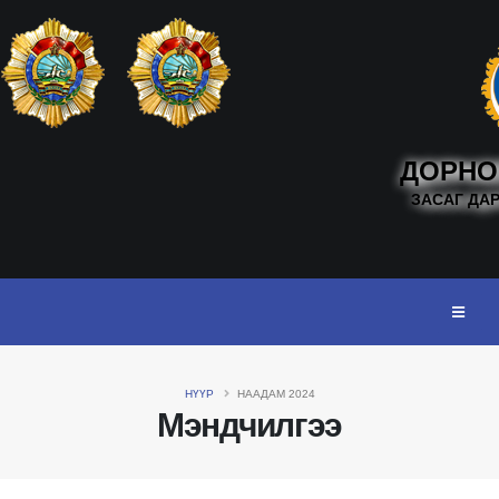
ДОРНО
ЗАСАГ ДА
НҮҮР
НААДАМ 2024
Мэндчилгээ