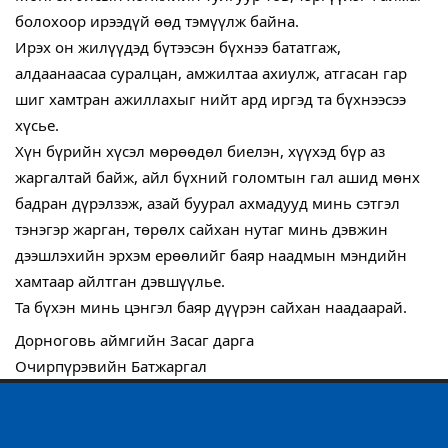
болохоор ирээдүй өөд тэмүүлж байна.
Ирэх он жилүүдэд бүтээсэн бүхнээ бататгаж,
алдаанаасаа суралцан, амжилтаа ахиулж, атгасан гар
шиг хамтран ажиллахыг нийт ард иргэд та бүхнээсээ
хүсье.
Хүн бүрийн хүсэл мөрөөдөл биелэн, хүүхэд бүр аз
жаргалтай байж, айл бүхний голомтын гал ашид мөнх
бадран дүрэлзэж, азай буурал ахмадууд минь сэтгэл
тэнэгэр жарган, төрөлх сайхан нутаг минь дэвжин
дээшлэхийн эрхэм ерөөлийг баяр наадмын мэндийн
хамтаар айлтган дэвшүүлье.
Та бүхэн минь цэнгэл баяр дүүрэн сайхан наадаарай.
Дорноговь аймгийн Засаг дарга
Очирпүрэвийн Батжаргал