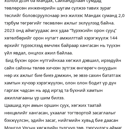
холбогдсон ба Мандах, Сайхандулаан сумдад
төвлөрсөн инженерийн шугам сүлжээ тавих зураг
төслийг боловсруулснаар энэ жилээс Мандах суманд 2,0
тэрбум төгрөгийг төсөвлөн ажлыг эхлүүлээд байна.
2023 онд аймгуудаас анх удаа “Түрээсийн орон сууц”
хөтөлбөрийг орон нутагт амжилттай хэрэгжүүлж 144
өрхийг түрээслээд өмчлөх байраар хангасан нь түүхэн
үйл явдал, онцлох ажил байлаа.
​ Бид бүхэн орон нутгийнхаа хөгжил дэвшил, ирээдүйн
сайн сайхны төлөө хичээн зүтгэж өнгөрөгч онуудын
нөр их ажлыг бие биеэ дэмжин, эе эвээ сахин бататгаж
хамтын хүчээр хэрэгжүүлэн, олон олон бодит үр дүн
гаргаж чадсан нь ард иргэд та бүхний хамтын
ажиллагааны үр шим билээ.
Цаашид хүн амын оршин суух, хөгжих таатай
нөхцөлийг хангасан, ухаалаг тогтвортой засаглалыг
бэхжүүлсэн, эдийн засаг, нийгмийн хувьд бие даасан
Монгол Улсын хөгжлийн тулгуур төв, тэргүүлэгч аймаг