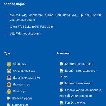
Холбоо барих
Монгол улс, Дорноговь аймаг, Сайншанд хот, 3-р баг, Нутгийн
удирдлагын ордон
(976) 7723 1111, (976) 7052 3036
zdtg@dornogovi.gov.mn
Сум
Агентлаг
Айраг сум
Байгаль орчны газар
Алтанширээ сум
Биеийн тамир, спортын
газар
Даланжаргалан сум
Боловсролын газар
Дэлгэрэх сум
Газрын харилцаа, барилга,
Иххэт сум
хот байгуулалтын газар
Замын-Үүд сум
Гэр бүл, хүүхэд,
Мандах сум