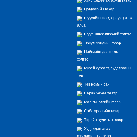
Хүнс, хөдөө аж ахуйн газар
Цагдаагийн газар
Шүүхийн шийдвэр гүйцэтгэх
алба
Шүүх шинжилгээний хэлтэс
Эрүүл мэндийн газар
Нийгмийн даатгалын
хэлтэс
Музей сургалт, судалгааны
төв
Төв номын сан
Саран хөхөө театр
Мал эмнэлгийн газар
Соёл урлагийн газар
Төрийн аудитын газар
Худалдан авах
ажиллагааны газар