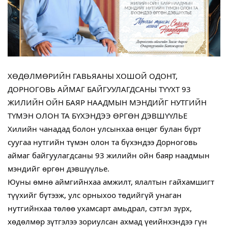
ХӨДӨЛМӨРИЙН ГАВЬЯАНЫ ХОШОЙ ОДОНТ,
ДОРНОГОВЬ АЙМАГ БАЙГУУЛАГДСАНЫ ТҮҮХТ 93
ЖИЛИЙН ОЙН БАЯР НААДМЫН МЭНДИЙГ НУТГИЙН
ТҮМЭН ОЛОН ТА БҮХЭНДЭЭ ӨРГӨН ДЭВШҮҮЛЬЕ
Хилийн чанадад болон улсынхаа өнцөг булан бүрт
суугаа нутгийн түмэн олон та бүхэндээ Дорноговь
аймаг байгуулагдсаны 93 жилийн ойн баяр наадмын
мэндийг өргөн дэвшүүлье.
Юуны өмнө аймгийнхаа амжилт, ялалтын гайхамшигт
түүхийг бүтээж, улс орныхоо төдийгүй унаган
нутгийнхаа төлөө ухамсарт амьдрал, сэтгэл зүрх,
хөдөлмөр зүтгэлээ зориулсан ахмад үеийнхэндээ гүн