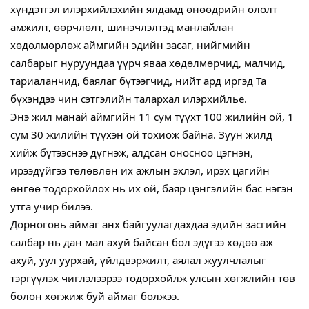
хүндэтгэл илэрхийлэхийн ялдамд өнөөдрийн ололт
амжилт, өөрчлөлт, шинэчлэлтэд манлайлан
хөдөлмөрлөж аймгийн эдийн засаг, нийгмийн
салбарыг нуруундаа үүрч яваа хөдөлмөрчид, малчид,
тариаланчид, баялаг бүтээгчид, нийт ард иргэд Та
бүхэндээ чин сэтгэлийн талархал илэрхийлье.
Энэ жил манай аймгийн 11 сум түүхт 100 жилийн ой, 1
сум 30 жилийн түүхэн ой тохиож байна. Зуун жилд
хийж бүтээснээ дүгнэж, алдсан оносноо цэгнэн,
ирээдүйгээ төлөвлөн их ажлын эхлэл, ирэх цагийн
өнгөө тодорхойлох нь их ой, баяр цэнгэлийн бас нэгэн
утга учир билээ.
Дорноговь аймаг анх байгуулагдахдаа эдийн засгийн
салбар нь дан мал ахуй байсан бол эдүгээ хөдөө аж
ахуй, уул уурхай, үйлдвэржилт, аялал жуулчлалыг
тэргүүлэх чиглэлээрээ тодорхойлж улсын хөгжлийн төв
болон хөгжиж буй аймаг болжээ.