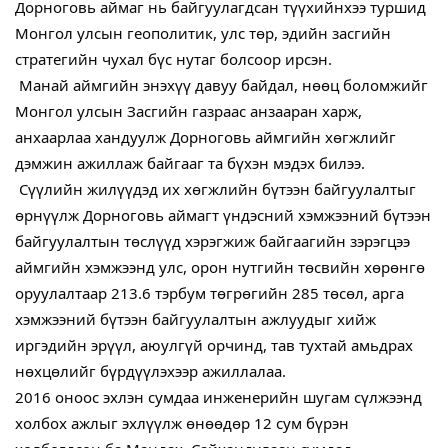
Дорноговь аймаг нь байгуулагдсан түүхийнхээ туршид
Монгол улсын геополитик, улс төр, эдийн засгийн
стратегийн чухал бүс нутаг болсоор ирсэн.
​ Манай аймгийн энэхүү давуу байдал, нөөц боломжийг
Монгол улсын Засгийн газраас анзааран харж,
анхаарлаа хандуулж Дорноговь аймгийн хөгжлийг
дэмжин ажиллаж байгааг та бүхэн мэдэх билээ.
​ Сүүлийн жилүүдэд их хөгжлийн бүтээн байгуулалтыг
өрнүүлж Дорноговь аймагт үндэсний хэмжээний бүтээн
байгуулалтын төслүүд хэрэгжиж байгаагийн зэрэгцээ
аймгийн хэмжээнд улс, орон нутгийн төсвийн хөрөнгө
оруулалтаар 213.6 тэрбум төгрөгийн 285 төсөл, арга
хэмжээний бүтээн байгуулалтын ажлуудыг хийж
иргэдийн эрүүл, аюулгүй орчинд, тав тухтай амьдрах
нөхцөлийг бүрдүүлэхээр ажиллалаа.
2016 оноос эхлэн сумдаа инженерийн шугам сүлжээнд
холбох ажлыг эхлүүлж өнөөдөр 12 сум бүрэн