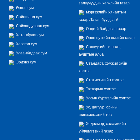
залуучуудын хөгжлийн газар
Өргөн сум
Мэргэжлийн хяналтын
Сайншанд сум
газар /Татан буугдсан/
Сайхандулаан сум
Онцгой байдлын газар
Хатанбулаг сум
Орон нутгийн өмчийн газар
Хөвсгөл сум
Санхүүгийн хяналт,
Улаанбадрах сум
аудитын алба
Эрдэнэ сум
Стандарт, хэмжил зүйн
хэлтэс
Статистикийн хэлтэс
Татварын хэлтэс
Улсын бүртгэлийн хэлтэс
Ус, цаг уур, орчны
шинжилгээний төв
Хөдөлмөр, халамжийн
үйлчилгээний газар