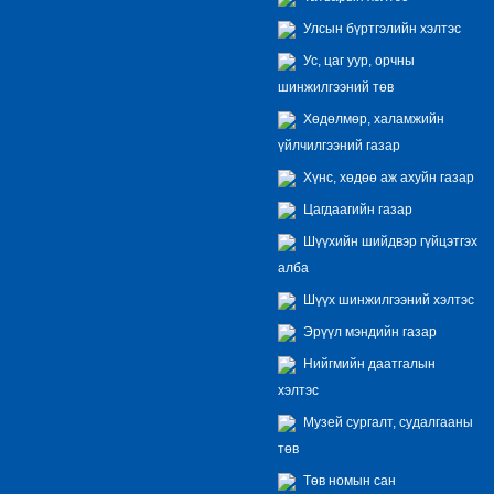
Улсын бүртгэлийн хэлтэс
Ус, цаг уур, орчны
шинжилгээний төв
Хөдөлмөр, халамжийн
үйлчилгээний газар
Хүнс, хөдөө аж ахуйн газар
Цагдаагийн газар
Шүүхийн шийдвэр гүйцэтгэх
алба
Шүүх шинжилгээний хэлтэс
Эрүүл мэндийн газар
Нийгмийн даатгалын
хэлтэс
Музей сургалт, судалгааны
төв
Төв номын сан