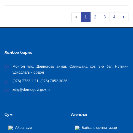
1
2
3
4
Холбоо барих
Монгол улс, Дорноговь аймаг, Сайншанд хот, 3-р баг, Нутгийн
удирдлагын ордон
(976) 7723 1111, (976) 7052 3036
zdtg@dornogovi.gov.mn
Сум
Агентлаг
Айраг сум
Байгаль орчны газар