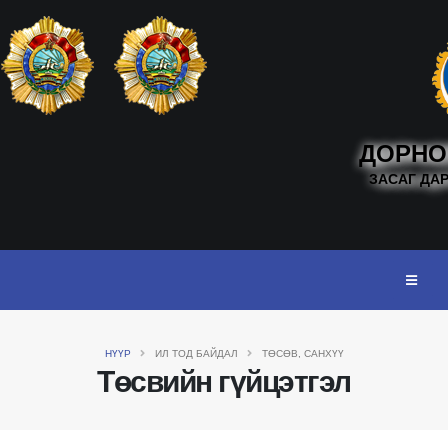
ДОРНО
ЗАСАГ ДА
НҮҮР
ИЛ ТОД БАЙДАЛ
ТӨСӨВ, САНХҮҮ
Төсвийн гүйцэтгэл