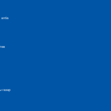
 алба
төв
 газар