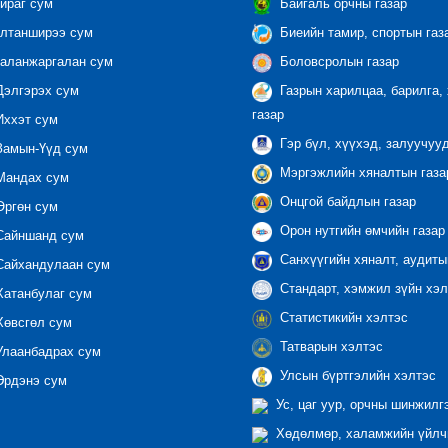
йраг сум
Байгаль орчны газар
лтанширээ сум
Биеийн тамир, спортын газ
аланжаргалан сум
Боловсролын газар
элгэрэх сум
Газрын харилцаа, барилга,
газар
ххэт сум
Гэр бүл, хүүхэд, залуучуу
амын-Үүд сум
Мэргэжлийн хяналтын газар
андах сум
Онцгой байдлын газар
ргөн сум
Орон нутгийн өмчийн газар
айншанд сум
Санхүүгийн хяналт, аудиты
айхандулаан сум
Стандарт, хэмжил зүйн хэл
атанбулаг сум
Статистикийн хэлтэс
өвсгөл сум
Татварын хэлтэс
лаанбадрах сум
Улсын бүртгэлийн хэлтэс
рдэнэ сум
Ус, цаг уур, орчны шинжилг
Хөдөлмөр, халамжийн үйлчи