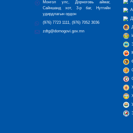
А
Монгол улс, Дорноговь аймаг,
Сайншанд хот, 3-р баг, Нутгийн
А
удирдлагын ордон
Д
(976) 7723 1111, (976) 7052 3036
Д
zdtg@dornogovi.gov.mn
И
З
М
Ө
С
С
Х
Х
У
Э