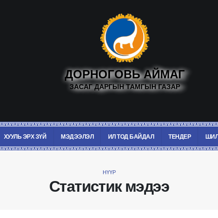
ДОРНОГОВЬ АЙМАГ
ЗАСАГ ДАРГЫН ТАМГЫН ГАЗАР
ХУУЛЬ ЭРХ ЗҮЙ
МЭДЭЭЛЭЛ
ИЛ ТОД БАЙДАЛ
ТЕНДЕР
ШИЛ
НҮҮР
Статистик мэдээ