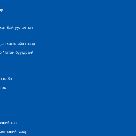
ар
 хот байгуулалтын
дын хөгжлийн газар
 /Татан буугдсан/
н алба
тэс
ээний төв
лгээний газар