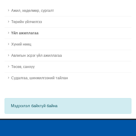
Ажил, хөдөлмөр, сургалт
Төрийн үйлчилгээ
Үйл ажиллагаа
Хүний нөөц
Авлигын эсрэг үйл ажиллагаа
Төсөв, санхүү
Судалгаа, шинжилгээний тайлан
Мэдээлэл байхгүй байна