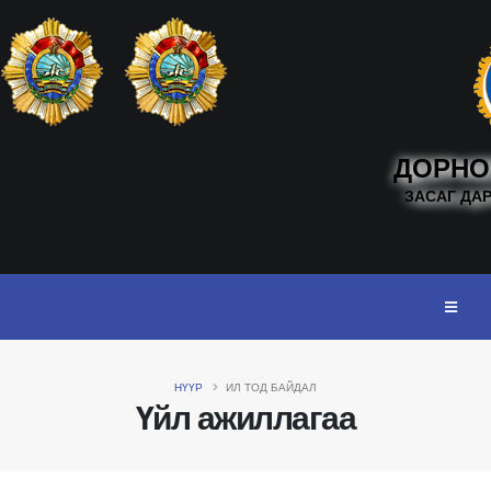
ДОРНО
ЗАСАГ ДА
НҮҮР
ИЛ ТОД БАЙДАЛ
Үйл ажиллагаа