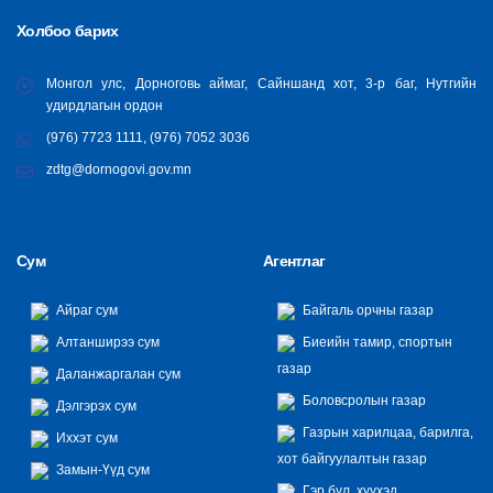
Холбоо барих
Монгол улс, Дорноговь аймаг, Сайншанд хот, 3-р баг, Нутгийн
удирдлагын ордон
(976) 7723 1111, (976) 7052 3036
zdtg@dornogovi.gov.mn
Сум
Агентлаг
Айраг сум
Байгаль орчны газар
Алтанширээ сум
Биеийн тамир, спортын
газар
Даланжаргалан сум
Боловсролын газар
Дэлгэрэх сум
Газрын харилцаа, барилга,
Иххэт сум
хот байгуулалтын газар
Замын-Үүд сум
Гэр бүл, хүүхэд,