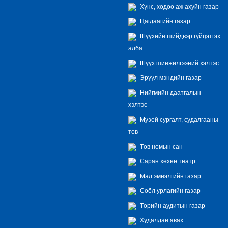
Хүнс, хөдөө аж ахуйн газар
Цагдаагийн газар
Шүүхийн шийдвэр гүйцэтгэх
алба
Шүүх шинжилгээний хэлтэс
Эрүүл мэндийн газар
Нийгмийн даатгалын
хэлтэс
Музей сургалт, судалгааны
төв
Төв номын сан
Саран хөхөө театр
Мал эмнэлгийн газар
Соёл урлагийн газар
Төрийн аудитын газар
Худалдан авах