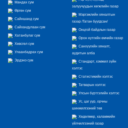
Мандах сум
залуучуудын хөгжлийн газар
Өргөн сум
Мэргэжлийн хяналтын
Сайншанд сум
газар /Татан буугдсан/
Сайхандулаан сум
Онцгой байдлын газар
Хатанбулаг сум
Орон нутгийн өмчийн газар
Хөвсгөл сум
Санхүүгийн хяналт,
Улаанбадрах сум
аудитын алба
Эрдэнэ сум
Стандарт, хэмжил зүйн
хэлтэс
Статистикийн хэлтэс
Татварын хэлтэс
Улсын бүртгэлийн хэлтэс
Ус, цаг уур, орчны
шинжилгээний төв
Хөдөлмөр, халамжийн
үйлчилгээний газар