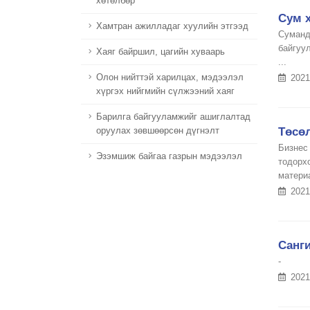
хөтөлбөр
Сум х
Хамтран ажилладаг хуулийн этгээд
Суманд
байгуу
Хаяг байршил, цагийн хуваарь
...
Олон нийттэй харилцах, мэдээлэл
2021
хүргэх нийгмийн сүлжээний хаяг
Барилга байгууламжийг ашиглалтад
Төсөл
оруулах зөвшөөрсөн дүгнэлт
Бизнес
Эзэмшиж байгаа газрын мэдээлэл
тодорх
материа
2021
Санг
-
2021