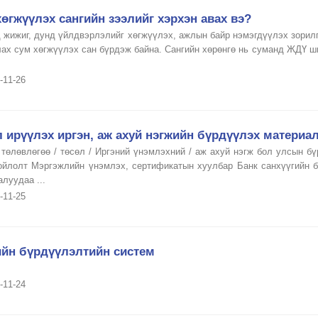
өгжүүлэх сангийн зээлийг хэрхэн авах вэ?
 жижиг, дунд үйлдвэрлэлийг хөгжүүлэх, ажлын байр нэмэгдүүлэх зорилг
лах сум хөгжүүлэх сан бүрдэж байна. Сангийн хөрөнгө нь суманд ЖДҮ ши
-11-26
 ирүүлэх иргэн, аж ахуй нэгжийн бүрдүүлэх материа
 төлөвлөгөө / төсөл / Иргэний үнэмлэхний / аж ахуй нэгж бол улсын бү
ойлолт Мэргэжлийн үнэмлэх, сертификатын хуулбар Банк санхүүгийн б
луудаа ...
-11-25
ийн бүрдүүлэлтийн систем
-11-24