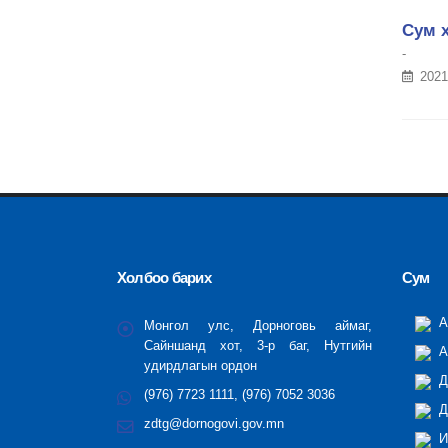
Сум х
-
2021
Холбоо барих
Сум
А
Монгол улс, Дорноговь аймаг,
Сайншанд хот, 3-р баг, Нутгийн
А
удирдлагын ордон
Д
(976) 7723 1111, (976) 7052 3036
Д
zdtg@dornogovi.gov.mn
И