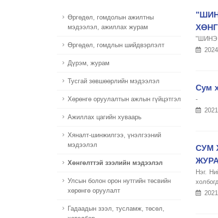
"ШИ
Өргөдөл, гомдолын ажилтны
ХӨНГ
мэдээлэл, ажиллах журам
"ШИНЭ
Өргөдөл, гомдлын шийдвэрлэлт
2024
Дүрэм, журам
Тусгай зөвшөөрлийн мэдээлэл
Сум х
-
Хөрөнгө оруулалтын ажлын гүйцэтгэл
2021
Ажиллах цагийн хуваарь
Хяналт-шинжилгээ, үнэлгээний
мэдээлэл
СУМ 
ЖУР
Хөнгөлттэй зээлийн мэдээлэл
Нэг. Ни
Улсын болон орон нутгийн төсвийн
холбогд
хөрөнгө оруулалт
2021
Гадаадын зээл, тусламж, төсөл,