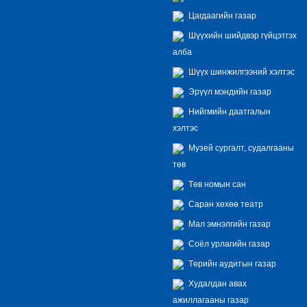
Цагдаагийн газар
Шүүхийн шийдвэр гүйцэтгэх
алба
Шүүх шинжилгээний хэлтэс
Эрүүл мэндийн газар
Нийгмийн даатгалын
хэлтэс
Музей сургалт, судалгааны
төв
Төв номын сан
Саран хөхөө театр
Мал эмнэлгийн газар
Соёл урлагийн газар
Төрийн аудитын газар
Худалдан авах
ажиллагааны газар