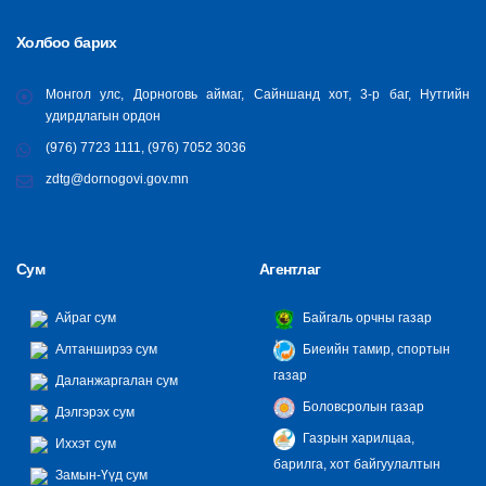
Холбоо барих
Монгол улс, Дорноговь аймаг, Сайншанд хот, 3-р баг, Нутгийн
удирдлагын ордон
(976) 7723 1111, (976) 7052 3036
zdtg@dornogovi.gov.mn
Сум
Агентлаг
Айраг сум
Байгаль орчны газар
Алтанширээ сум
Биеийн тамир, спортын
газар
Даланжаргалан сум
Боловсролын газар
Дэлгэрэх сум
Газрын харилцаа,
Иххэт сум
барилга, хот байгуулалтын
Замын-Үүд сум