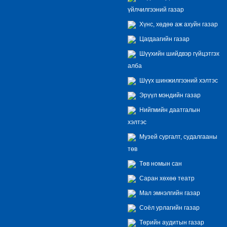
үйлчилгээний газар
Хүнс, хөдөө аж ахуйн газар
Цагдаагийн газар
Шүүхийн шийдвэр гүйцэтгэх
алба
Шүүх шинжилгээний хэлтэс
Эрүүл мэндийн газар
Нийгмийн даатгалын
хэлтэс
Музей сургалт, судалгааны
төв
Төв номын сан
Саран хөхөө театр
Мал эмнэлгийн газар
Соёл урлагийн газар
Төрийн аудитын газар