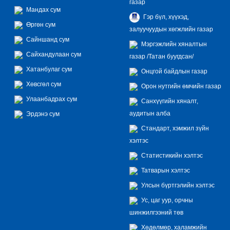
газар
Мандах сум
Гэр бүл, хүүхэд,
Өргөн сум
залуучуудын хөгжлийн газар
Сайншанд сум
Мэргэжлийн хяналтын
Сайхандулаан сум
газар /Татан буугдсан/
Хатанбулаг сум
Онцгой байдлын газар
Хөвсгөл сум
Орон нутгийн өмчийн газар
Улаанбадрах сум
Санхүүгийн хяналт,
аудитын алба
Эрдэнэ сум
Стандарт, хэмжил зүйн
хэлтэс
Статистикийн хэлтэс
Татварын хэлтэс
Улсын бүртгэлийн хэлтэс
Ус, цаг уур, орчны
шинжилгээний төв
Хөдөлмөр, халамжийн