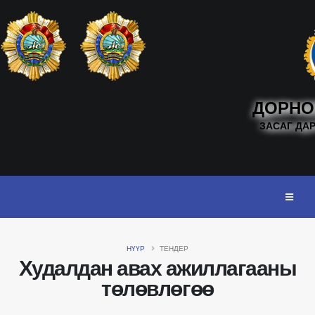
ДОРНО
ЗАСАГ ДА
НҮҮР
ТЕНДЕР
Худалдан авах ажиллагааны
төлөвлөгөө