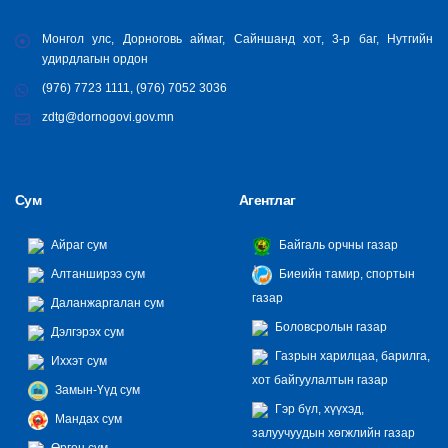
Монгол улс, Дорноговь аймаг, Сайншанд хот, 3-р баг, Нутгийн
удирдлагын ордон
(976) 7723 1111, (976) 7052 3036
zdtg@dornogovi.gov.mn
Сум
Агентлаг
Айраг сум
Байгаль орчны газар
Алтанширээ сум
Биеийн тамир, спортын
газар
Даланжаргалан сум
Боловсролын газар
Дэлгэрэх сум
Газрын харилцаа, барилга,
Иххэт сум
хот байгуулалтын газар
Замын-Үүд сум
Гэр бүл, хүүхэд,
Мандах сум
залуучуудын хөгжлийн газар
Өргөн сум