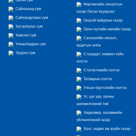
Мэргэжлийн хяналтын
Сайншанд сум
газар /Татан буугдсан/
Сайхандулаан сум
Онцгой байдлын газар
Хатанбулаг сум
Орон нутгийн өмчийн газар
Хөвсгөл сум
Санхүүгийн хяналт,
Улаанбадрах сум
аудитын алба
Эрдэнэ сум
Стандарт, хэмжил зүйн
хэлтэс
Статистикийн хэлтэс
Татварын хэлтэс
Улсын бүртгэлийн хэлтэс
Ус, цаг уур, орчны
шинжилгээний төв
Хөдөлмөр, халамжийн
үйлчилгээний газар
Хүнс, хөдөө аж ахуйн газар