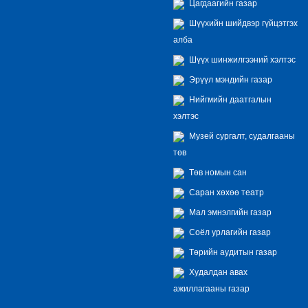
Цагдаагийн газар
Шүүхийн шийдвэр гүйцэтгэх
алба
Шүүх шинжилгээний хэлтэс
Эрүүл мэндийн газар
Нийгмийн даатгалын
хэлтэс
Музей сургалт, судалгааны
төв
Төв номын сан
Саран хөхөө театр
Мал эмнэлгийн газар
Соёл урлагийн газар
Төрийн аудитын газар
Худалдан авах
ажиллагааны газар