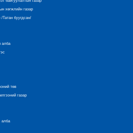
хот байгуулалтын газар
ын хөгжлийн газар
/Татан буугдсан/
н алба
тэс
ээний төв
лгээний газар
 алба