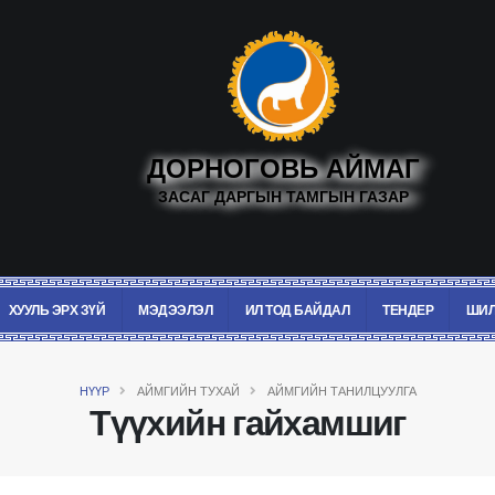
ДОРНОГОВЬ АЙМАГ
ЗАСАГ ДАРГЫН ТАМГЫН ГАЗАР
ХУУЛЬ ЭРХ ЗҮЙ
МЭДЭЭЛЭЛ
ИЛ ТОД БАЙДАЛ
ТЕНДЕР
ШИЛ
НҮҮР
АЙМГИЙН ТУХАЙ
АЙМГИЙН ТАНИЛЦУУЛГА
Түүхийн гайхамшиг