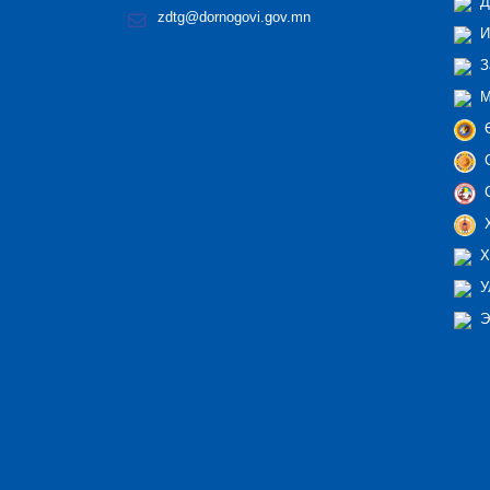
Д
zdtg@dornogovi.gov.mn
И
З
М
Ө
С
С
Х
Х
У
Э