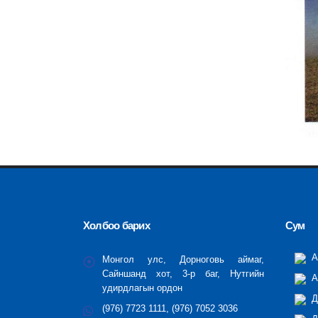
Холбоо барих
Сум
А
Монгол улс, Дорноговь аймаг,
Сайншанд хот, 3-р баг, Нутгийн
А
удирдлагын ордон
Д
(976) 7723 1111, (976) 7052 3036