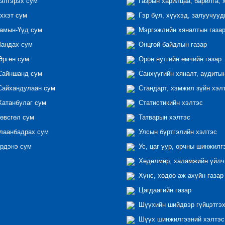
элгэрэх сум
Газрын харилцаа, барилга, 
ххэт сум
Гэр бүл, хүүхэд, залуучууд
амын-Үүд сум
Мэргэжлийн хяналтын газар 
андах сум
Онцгой байдлын газар
ргөн сум
Орон нутгийн өмчийн газар
айншанд сум
Санхүүгийн хяналт, аудиты
айхандулаан сум
Стандарт, хэмжил зүйн хэл
атанбулаг сум
Статистикийн хэлтэс
өвсгөл сум
Татварын хэлтэс
лаанбадрах сум
Улсын бүртгэлийн хэлтэс
рдэнэ сум
Ус, цаг уур, орчны шинжилг
Хөдөлмөр, халамжийн үйлчи
Хүнс, хөдөө аж ахуйн газар
Цагдаагийн газар
Шүүхийн шийдвэр гүйцэтгэх
Шүүх шинжилгээний хэлтэс