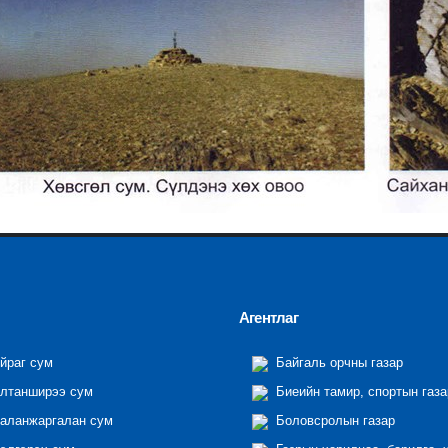
Агентлаг
йраг сум
Байгаль орчны газар
лтанширээ сум
Биеийн тамир, спортын газа
аланжаргалан сум
Боловсролын газар