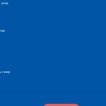
 алба
төв
 газар