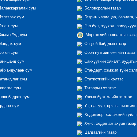
аланжаргалан сум
Боловсролын газар
элгэрэх сум
Газрын харилцаа, барилга, 
ххэт сум
Гэр бүл, хүүхэд, залуучууд
амын-Үүд сум
Мэргэжлийн хяналтын газар
андах сум
Онцгой байдлын газар
ргөн сум
Орон нутгийн өмчийн газар
айншанд сум
Санхүүгийн хяналт, аудиты
айхандулаан сум
Стандарт, хэмжил зүйн хэл
атанбулаг сум
Статистикийн хэлтэс
өвсгөл сум
Татварын хэлтэс
лаанбадрах сум
Улсын бүртгэлийн хэлтэс
рдэнэ сум
Ус, цаг уур, орчны шинжилг
Хөдөлмөр, халамжийн үйлчи
Хүнс, хөдөө аж ахуйн газар
Цагдаагийн газар