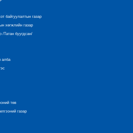
хот байгуулалтын газар
ын хөгжлийн газар
 /Татан буугдсан/
н алба
тэс
ээний төв
лгээний газар