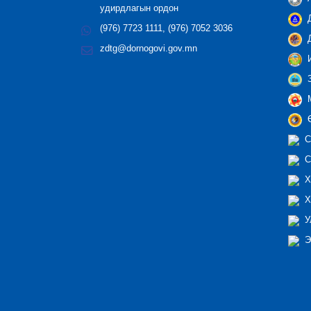
удирдлагын ордон
Д
(976) 7723 1111, (976) 7052 3036
Д
zdtg@dornogovi.gov.mn
И
З
М
Ө
С
С
Х
Х
У
Э