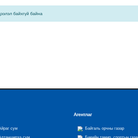
ээлэл байхгүй байна
Агентлаг
йраг сум
Байгаль орчны газар
лтанширээ сум
Биеийн тамир, спортын газа