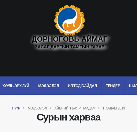
ДОРНОГОВЬ АЙМАГ
ЗАСАГ ДАРГЫН ТАМГЫН ГАЗАР
ХУУЛЬ ЭРХ ЗҮЙ
МЭДЭЭЛЭЛ
ИЛ ТОД БАЙДАЛ
ТЕНДЕР
ШИЛ
НҮҮР
МЭДЭЭЛЭЛ
АЙМГИЙН БАЯР НААДАМ
НААДАМ 2019
Сурын харваа