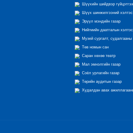
Шүүхийн шийдвэр гүйцэтгэх
Шүүх шинжилгээний хэлтэс
Эрүүл мэндийн газар
Нийгмийн даатгалын хэлтэс
Музей сургалт, судалгааны 
Төв номын сан
Саран хөхөө театр
Мал эмнэлгийн газар
Соёл урлагийн газар
Төрийн аудитын газар
Худалдан авах ажиллагааны