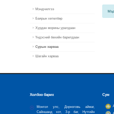
Мэндчилгээ
Мэд
Баярын хөтөлбөр
Хурдан морины уралдаан
Үндэсний бөхийн барилдаан
Сурын харваа
Шагайн харваа
Холбоо барих
Сум
А
Монгол улс, Дорноговь аймаг,
Сайншанд хот, 3-р баг, Нутгийн
А