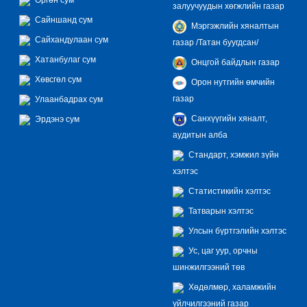
залуучуудын хөгжлийн газар
Сайншанд сум
Мэргэжлийн хяналтын
Сайхандулаан сум
газар /Татан буугдсан/
Хатанбулаг сум
Онцгой байдлын газар
Хөвсгөл сум
Орон нутгийн өмчийн
газар
Улаанбадрах сум
Санхүүгийн хяналт,
Эрдэнэ сум
аудитын алба
Стандарт, хэмжил зүйн
хэлтэс
Статистикийн хэлтэс
Татварын хэлтэс
Улсын бүртгэлийн хэлтэс
Ус, цаг уур, орчны
шинжилгээний төв
Хөдөлмөр, халамжийн
үйлчилгээний газар