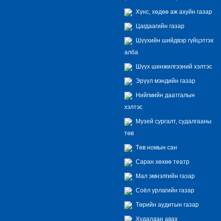
Хүнс, хөдөө аж ахуйн газар
Цагдаагийн газар
Шүүхийн шийдвэр гүйцэтгэх
алба
Шүүх шинжилгээний хэлтэс
Эрүүл мэндийн газар
Нийгмийн даатгалын
хэлтэс
Музей сургалт, судалгааны
төв
Төв номын сан
Саран хөхөө театр
Мал эмнэлгийн газар
Соёл урлагийн газар
Төрийн аудитын газар
Худалдан авах