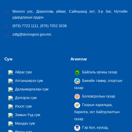
Монгол улс, Дорноговь аймаг, Сайншанд хот, 3-р баг, Нутгийн
удирдлагын ордон
(976) 7723 1111, (976) 7052 3036
zdtg@dornogovi.gov.mn
Сум
Агентлаг
Айраг сум
Байгаль орчны газар
Алтанширээ сум
Биеийн тамир, спортын
газар
Даланжаргалан сум
Боловсролын газар
Дэлгэрэх сум
Газрын харилцаа,
Иххэт сум
барилга, хот байгуулалтын
Замын-Үүд сум
газар
Мандах сум
Гэр бүл, хүүхэд,
Өргөн сум