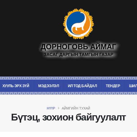
ДОРНОГОВЬ АЙМАГ
ЗАСАГ ДАРГЫН ТАМГЫН ГАЗАР
ХУУЛЬ ЭРХ ЗҮЙ
МЭДЭЭЛЭЛ
ИЛ ТОД БАЙДАЛ
ТЕНДЕР
ШИЛ
НҮҮР
АЙМГИЙН ТУХАЙ
Бүтэц, зохион байгуулалт