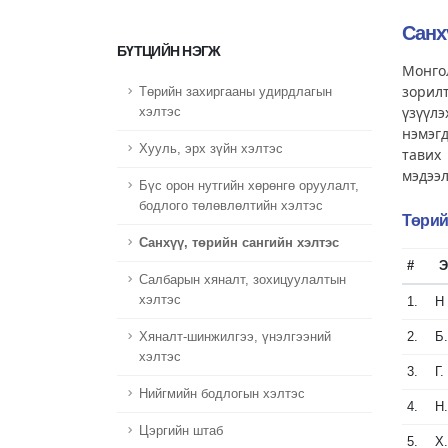
Санх
БҮТЦИЙН НЭГЖ
Монго
зорилт
Төрийн захиргааны удирдлагын
үзүүл
хэлтэс
нэмэгд
Хууль, эрх зүйн хэлтэс
тавих
мэдээл
Бүс орон нутгийн хөрөнгө оруулалт,
бодлого төлөвлөлтийн хэлтэс
Төрий
Санхүү, төрийн сангийн хэлтэс
#
Э
Салбарын хяналт, зохицуулалтын
хэлтэс
1.
Н
2.
Б
Хяналт-шинжилгээ, үнэлгээний
хэлтэс
3.
Г.
Нийгмийн бодлогын хэлтэс
4.
Н
Цэргийн штаб
5.
Х