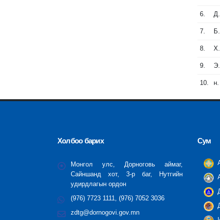
6.
Д
7.
Б
8.
Х
9.
Э
10.
н
Холбоо барих
Сум
А
Монгол улс, Дорноговь аймаг,
Сайншанд хот, 3-р баг, Нутгийн
А
удирдлагын ордон
Д
(976) 7723 1111, (976) 7052 3036
Д
zdtg@dornogovi.gov.mn