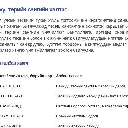
үү, төрийн сангийн хэлтэс
л улсын Төсвийн тухай хууль тогтоомжийн хэрэгжилтэнд хяна
ыг ханган биелүүлэхэд төсөв, санхүүгийн зохистой харьцааг 
эх төрийн сангийн үйлчилгээг байгууллага, иргэдэд онов
үүлэх, төсвийн болон аж ахуйн нэгж байгууллагуудын нягтлан бо
 хяналтыг сайжруулах, бүртгэл тооцооны ажилтнуудын мэдлэг 
элээр хангах үйл ажиллагааг зохион байгуулна.
н албан хаагч
цэг / эхийн нэр, Өөрийн нэр
Албан тушаал
БҮРЭНТЭГШ
Санхүү, төрийн сангийн хэлтсийн дарга
.
ОТГОНБАЯР
Төсвийн бодлого хариуцсан ахлах мэргэ
БАЯРБОЛД
Нягтлан бодлого бүртгэл, магадлагаа х
.
ТҮМЭННАСТ
Ерөнхий нягтлан бодогч
.
АНХЧИМЭГ
Төсвийн ерөнхий санхүүч