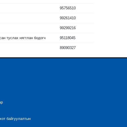
95756510
99261410
99299216
сан туслах нягтлан бодогч
95118045
89090327
ар
 хот байгуулалтын