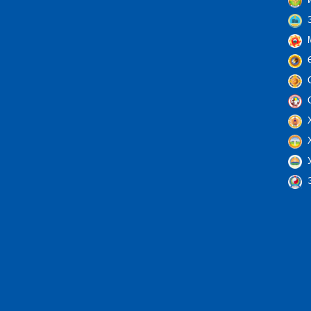
И
З
М
Ө
С
С
Х
Х
У
Э