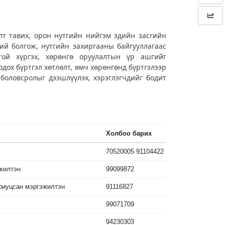
лт тавих, орон нутгийн нийгэм эдийн засгийн
бий болгож, нутгийн захиргааны байгууллагаас
чтой хүргэх, хөрөнгө оруулалтын үр ашгийг
дох бүртгэл хөтлөлт, өмч хөрөнгөнд бүртгэлээр
боловсролыг дээшлүүлэх, хэрэглэгчдийг бодит
Холбоо барих
70520005 91104422
жилтэн
99099872
ариуцсан мэргэжилтэн
91116827
99071709
94230303