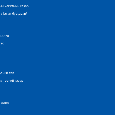
ын хөгжлийн газар
/Татан буугдсан/
н алба
тэс
ээний төв
лгээний газар
 алба