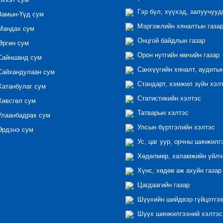
ххэт сум
Гэр бүл, хүүхэд, залуучууд
амын-Үүд сум
Мэргэжлийн хяналтын газар 
андах сум
Онцгой байдлын газар
ргөн сум
Орон нутгийн өмчийн газар
айншанд сум
Санхүүгийн хяналт, аудиты
айхандулаан сум
Стандарт, хэмжил зүйн хэл
атанбулаг сум
Статистикийн хэлтэс
өвсгөл сум
Татварын хэлтэс
лаанбадрах сум
Улсын бүртгэлийн хэлтэс
рдэнэ сум
Ус, цаг уур, орчны шинжилг
Хөдөлмөр, халамжийн үйлчи
Хүнс, хөдөө аж ахуйн газар
Цагдаагийн газар
Шүүхийн шийдвэр гүйцэтгэх
Шүүх шинжилгээний хэлтэс