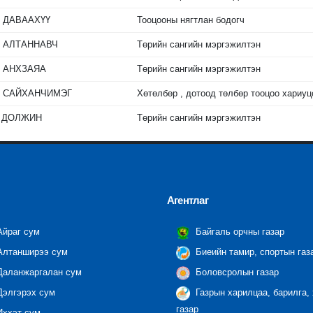
.
ДАВААХҮҮ
Тооцооны нягтлан бодогч
.
АЛТАННАВЧ
Төрийн сангийн мэргэжилтэн
.
АНХЗАЯА
Төрийн сангийн мэргэжилтэн
.
САЙХАНЧИМЭГ
Хөтөлбөр , дотоод төлбөр тооцоо хариуц
.
ДОЛЖИН
Төрийн сангийн мэргэжилтэн
Агентлаг
йраг сум
Байгаль орчны газар
лтанширээ сум
Биеийн тамир, спортын газ
аланжаргалан сум
Боловсролын газар
элгэрэх сум
Газрын харилцаа, барилга,
газар