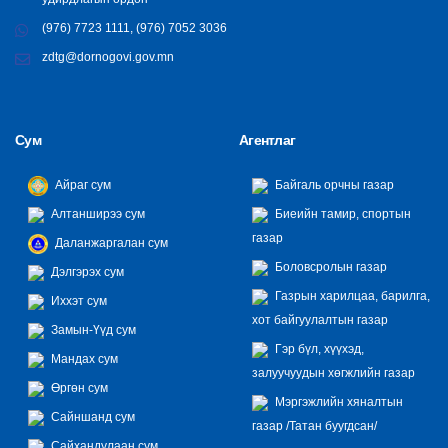
(976) 7723 1111, (976) 7052 3036
zdtg@dornogovi.gov.mn
Сум
Агентлаг
Айраг сум
Байгаль орчны газар
Алтанширээ сум
Биеийн тамир, спортын
газар
Даланжаргалан сум
Боловсролын газар
Дэлгэрэх сум
Газрын харилцаа, барилга,
Иххэт сум
хот байгуулалтын газар
Замын-Үүд сум
Гэр бүл, хүүхэд,
Мандах сум
залуучуудын хөгжлийн газар
Өргөн сум
Мэргэжлийн хяналтын
Сайншанд сум
газар /Татан буугдсан/
Сайхандулаан сум