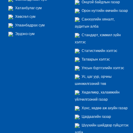
Онцгой байдлын газар
Хатанбулаг сум
Орон нутгийн өмчийн газар
Хөвсгөл сум
Санхүүгийн хяналт,
Улаанбадрах сум
аудитын алба
Эрдэнэ сум
Стандарт, хэмжил зүйн
хэлтэс
Статистикийн хэлтэс
Татварын хэлтэс
Улсын бүртгэлийн хэлтэс
Ус, цаг уур, орчны
шинжилгээний төв
Хөдөлмөр, халамжийн
үйлчилгээний газар
Хүнс, хөдөө аж ахуйн газар
Цагдаагийн газар
Шүүхийн шийдвэр гүйцэтгэх
алба