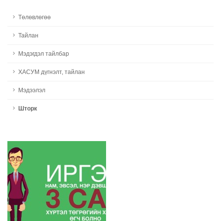
Төлөвлөгөө
Тайлан
Мэдэгдэл тайлбар
ХАСУМ дүгнэлт, тайлан
Мэдээлэл
Шторк