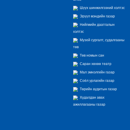
Шүүх шинжилгээний хэлтэс
Эрүүл мэндийн газар
Нийгмийн даатгалын
хэлтэс
Музей сургалт, судалгааны
төв
Төв номын сан
Саран хөхөө театр
Мал эмнэлгийн газар
Соёл урлагийн газар
Төрийн аудитын газар
Худалдан авах
ажиллагааны газар