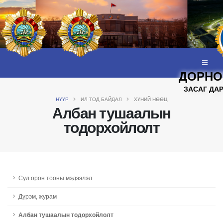
ДОРНО
ЗАСАГ ДА
НҮҮР
ИЛ ТОД БАЙДАЛ
ХҮНИЙ НӨӨЦ
Албан тушаалын
тодорхойлолт
Сул орон тооны мэдээлэл
Дүрэм, журам
Албан тушаалын тодорхойлолт