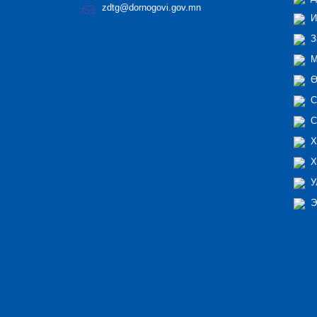
zdtg@dornogovi.gov.mn
И
З
М
Ө
С
С
Х
Х
У
Э