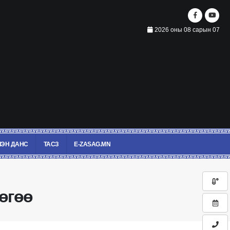
2026 оны 08 сарын 07
ЭН ДАНС
ТАСЗ
E-ZASAG.MN
өгөө