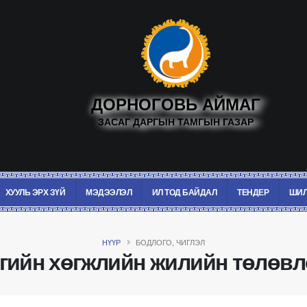
ДОРНОГОВЬ АЙМАГ
ЗАСАГ ДАРГЫН ТАМГЫН ГАЗАР
ХУУЛЬ ЭРХ ЗҮЙ
МЭДЭЭЛЭЛ
ИЛ ТОД БАЙДАЛ
ТЕНДЕР
ШИЛ
НҮҮР
БОДЛОГО, ЧИГЛЭЛ
гийн хөгжлийн жилийн төлөвл