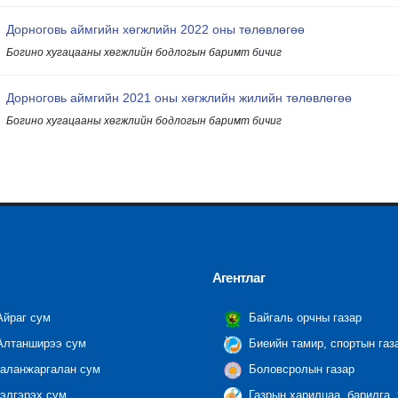
Дорноговь аймгийн хөгжлийн 2022 оны төлөвлөгөө
Богино хугацааны хөгжлийн бодлогын баримт бичиг
Дорноговь аймгийн 2021 оны хөгжлийн жилийн төлөвлөгөө
Богино хугацааны хөгжлийн бодлогын баримт бичиг
Агентлаг
йраг сум
Байгаль орчны газар
лтанширээ сум
Биеийн тамир, спортын газ
аланжаргалан сум
Боловсролын газар
элгэрэх сум
Газрын харилцаа, барилга,