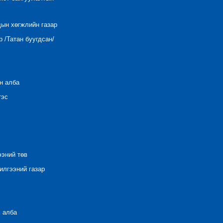
дын хөгжлийн газар
 /Татан буугдсан/
н алба
тэс
ээний төв
лгээний газар
 алба