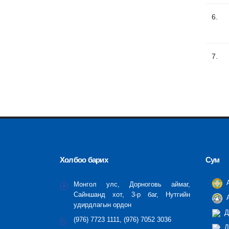
6.
7.
Холбоо барих
Сум
А
Монгол улс, Дорноговь аймаг,
Сайншанд хот, 3-р баг, Нутгийн
А
удирдлагын ордон
Д
(976) 7723 1111, (976) 7052 3036
Д