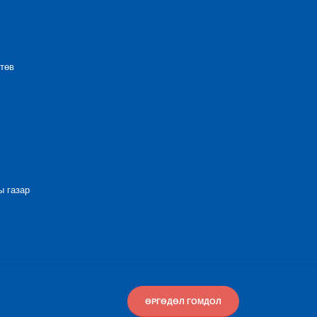
төв
 газар
ӨРГӨДӨЛ ГОМДОЛ