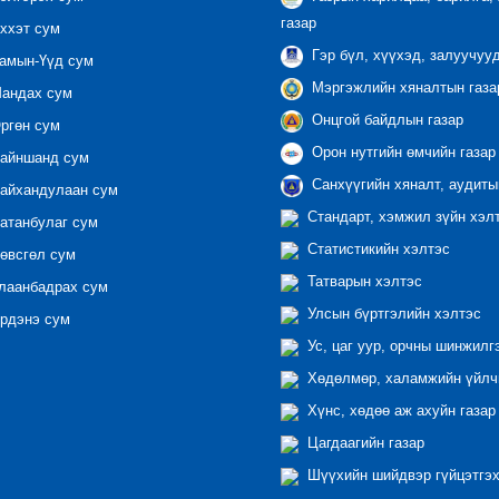
газар
ххэт сум
Гэр бүл, хүүхэд, залуучуу
амын-Үүд сум
Мэргэжлийн хяналтын газар
андах сум
Онцгой байдлын газар
ргөн сум
Орон нутгийн өмчийн газар
айншанд сум
Санхүүгийн хяналт, аудиты
айхандулаан сум
Стандарт, хэмжил зүйн хэл
атанбулаг сум
Статистикийн хэлтэс
өвсгөл сум
Татварын хэлтэс
лаанбадрах сум
Улсын бүртгэлийн хэлтэс
рдэнэ сум
Ус, цаг уур, орчны шинжилг
Хөдөлмөр, халамжийн үйлчи
Хүнс, хөдөө аж ахуйн газар
Цагдаагийн газар
Шүүхийн шийдвэр гүйцэтгэх