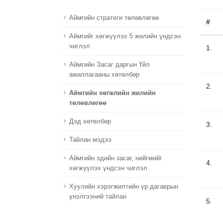
Аймгийн стратеги төлөвлөгөө
#
Aймгийг хөгжүүлэх 5 жилийн үндсэн
чиглэл
1.
Аймгийн Засаг даргын Үйл
ажиллагааны хөтөлбөр
2.
Aймгийн хөгжлийн жилийн
төлөвлөгөө
Дэд хөтөлбөр
3.
Тайлан мэдээ
Аймгийн эдийн засаг, нийгмийг
4.
хөгжүүлэх үндсэн чиглэл
Хуулийн хэрэгжилтийн үр дагаврын
үнэлгээний тайлан
5.