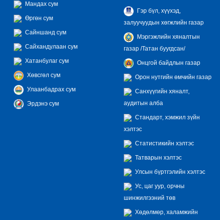
Мандах сум
Гэр бүл, хүүхэд,
Өргөн сум
залуучуудын хөгжлийн газар
Сайншанд сум
Мэргэжлийн хяналтын
Сайхандулаан сум
газар /Татан буугдсан/
Хатанбулаг сум
Онцгой байдлын газар
Хөвсгөл сум
Орон нутгийн өмчийн газар
Улаанбадрах сум
Санхүүгийн хяналт,
аудитын алба
Эрдэнэ сум
Стандарт, хэмжил зүйн
хэлтэс
Статистикийн хэлтэс
Татварын хэлтэс
Улсын бүртгэлийн хэлтэс
Ус, цаг уур, орчны
шинжилгээний төв
Хөдөлмөр, халамжийн