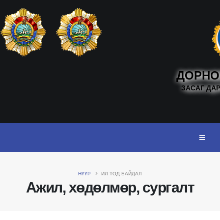
ДОРНО
ЗАСАГ ДА
НҮҮР
ИЛ ТОД БАЙДАЛ
Ажил, хөдөлмөр, сургалт