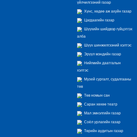
үйлчилгээний газар
Хүнс, хөдөө аж ахуйн газар
Цагдаагийн газар
Шүүхийн шийдвэр гүйцэтгэх
алба
Шүүх шинжилгээний хэлтэс
Эрүүл мэндийн газар
Нийгмийн даатгалын
хэлтэс
Музей сургалт, судалгааны
төв
Төв номын сан
Саран хөхөө театр
Мал эмнэлгийн газар
Соёл урлагийн газар
Төрийн аудитын газар