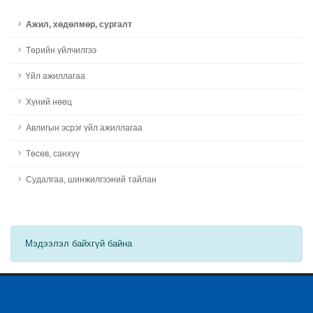
Ажил, хөдөлмөр, сургалт
Төрийн үйлчилгээ
Үйл ажиллагаа
Хүний нөөц
Авлигын эсрэг үйл ажиллагаа
Төсөв, санхүү
Судалгаа, шинжилгээний тайлан
Мэдээлэл байхгүй байна