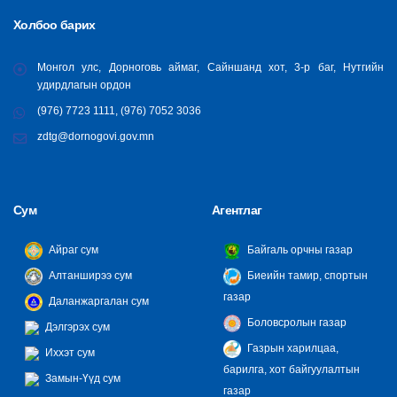
Холбоо барих
Монгол улс, Дорноговь аймаг, Сайншанд хот, 3-р баг, Нутгийн
удирдлагын ордон
(976) 7723 1111, (976) 7052 3036
zdtg@dornogovi.gov.mn
Сум
Агентлаг
Айраг сум
Байгаль орчны газар
Алтанширээ сум
Биеийн тамир, спортын
газар
Даланжаргалан сум
Боловсролын газар
Дэлгэрэх сум
Газрын харилцаа,
Иххэт сум
барилга, хот байгуулалтын
Замын-Үүд сум
газар