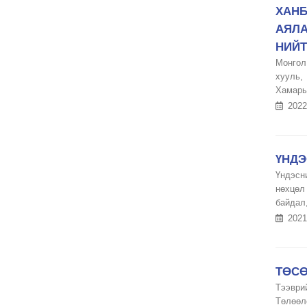
ХАНБ
АЯЛА
НИЙТ
Монгол
хууль,
Хамарын
2022
ҮНДЭ
Үндэсн
нөхцөл
байдал,
2021
ТӨСӨ
Тээври
Төлөөл