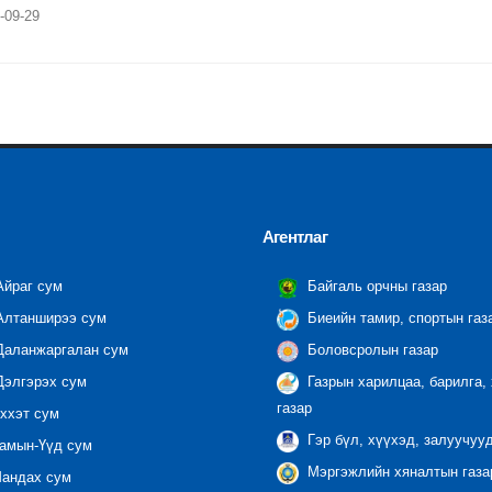
-09-29
Агентлаг
йраг сум
Байгаль орчны газар
лтанширээ сум
Биеийн тамир, спортын газ
аланжаргалан сум
Боловсролын газар
элгэрэх сум
Газрын харилцаа, барилга,
газар
ххэт сум
Гэр бүл, хүүхэд, залуучуу
амын-Үүд сум
Мэргэжлийн хяналтын газар
андах сум