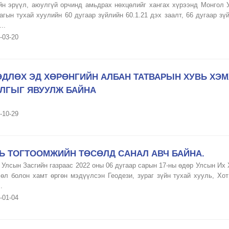
йн эрүүл, аюулгүй орчинд амьдрах нөхцөлийг хангах хүрээнд Монгол Ул
гын тухай хуулийн 60 дугаар зүйлийн 60.1.21 дэх заалт, 66 дугаар зүй
..
-03-20
ӨДЛӨХ ЭД ХӨРӨНГИЙН АЛБАН ТАТВАРЫН ХУВЬ ХЭ
ЛГЫГ ЯВУУЛЖ БАЙНА
-10-29
Ь ТОГТООМЖИЙН ТӨСӨЛД САНАЛ АВЧ БАЙНА.
 Улсын Засгийн газраас 2022 оны 06 дугаар сарын 17-ны өдөр Улсын Их 
сөл болон хамт өргөн мэдүүлсэн Геодези, зураг зүйн тухай хууль, Х
.
-01-04