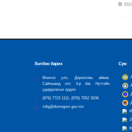
2021
Холбоо барих
Сум
А
Монгол улс, Дорноговь аймаг,
Сайншанд хот, 3-р баг, Нутгийн
А
удирдлагын ордон
Д
(976) 7723 1111, (976) 7052 3036
Д
zdtg@dornogovi.gov.mn
И
З
М