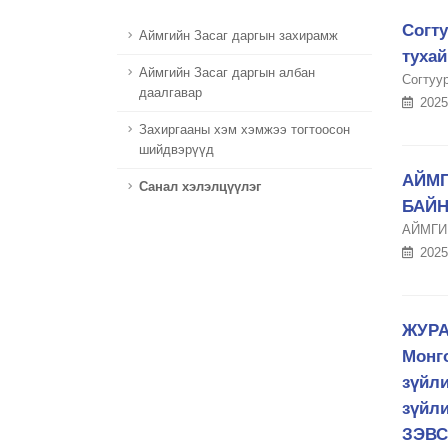
Согту
Аймгийн Засаг даргын захирамж
тухай
Аймгийн Засаг даргын албан
Согтуу
даалгавар
2025
Захиргааны хэм хэмжээ тогтоосон
шийдвэрүүд
АЙМГ
Санал хэлэлцүүлэг
БАЙН
АЙМГИ
2025
ЖУРА
Монго
зүйли
зүйл
ЗЭВС