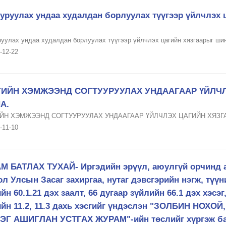
уруулах ундаа худалдан борлуулах түүгээр үйлчлэх 
руулах ундаа худалдан борлуулах түүгээр үйлчлэх цагийн хязгаарыг шин
-12-22
ИЙН ХЭМЖЭЭНД СОГТУУРУУЛАХ УНДААГААР ҮЙЛЧЛ
А.
ЙН ХЭМЖЭЭНД СОГТУУРУУЛАХ УНДААГААР ҮЙЛЧЛЭХ ЦАГИЙН ХЯЗГА
-11-10
М БАТЛАХ ТУХАЙ- Иргэдийн эрүүл, аюулгүй орчинд а
л Улсын Засаг захиргаа, нутаг дэвсгэрийн нэгж, түү
йн 60.1.21 дэх заалт, 66 дугаар зүйлийн 66.1 дэх хэсэ
ийн 11.2, 11.3 дахь хэсгийг үндэслэн "ЗОЛБИН НОХ
ЭГ АШИГЛАН УСТГАХ ЖУРАМ"-ийн төслийг хүргэж ба