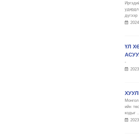
Иргэди
удирдла
дүгээр .
2024
ҮЛ Х
АСУУ
-
2023
ХУУЛ
Монгол
ийн тө
кодыг ..
2023