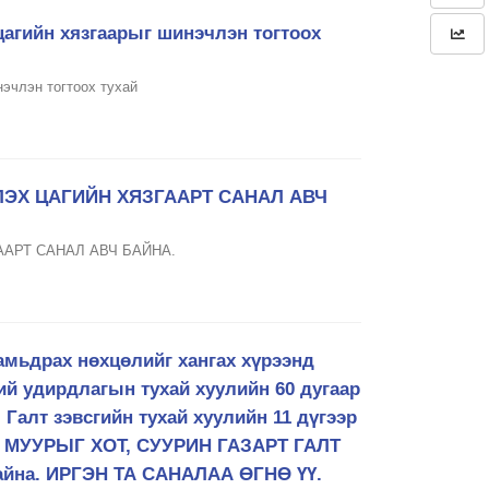
цагийн хязгаарыг шинэчлэн тогтоох
эчлэн тогтоох тухай
ЭХ ЦАГИЙН ХЯЗГААРТ САНАЛ АВЧ
АРТ САНАЛ АВЧ БАЙНА.
мьдрах нөхцөлийг хангах хүрээнд
ний удирдлагын тухай хуулийн 60 дугаар
г, Галт зэвсгийн тухай хуулийн 11 дүгээр
ОЙ, МУУРЫГ ХОТ, СУУРИН ГАЗАРТ ГАЛТ
йна. ИРГЭН ТА САНАЛАА ӨГНӨ ҮҮ.