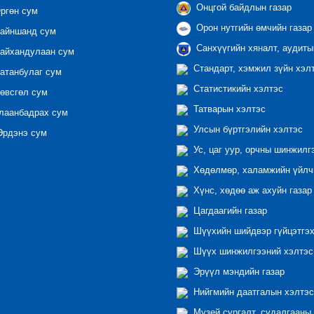
Онцгой байдлын газар
ргөн сум
Орон нутгийн өмчийн газар
айншанд сум
Санхүүгийн хяналт, аудиты
айхандулаан сум
Стандарт, хэмжил зүйн хэл
атанбулаг сум
Статистикийн хэлтэс
өвсгөл сум
Татварын хэлтэс
лаанбадрах сум
Улсын бүртгэлийн хэлтэс
рдэнэ сум
Ус, цаг уур, орчны шинжилг
Хөдөлмөр, халамжийн үйлчи
Хүнс, хөдөө аж ахуйн газар
Цагдаагийн газар
Шүүхийн шийдвэр гүйцэтгэх
Шүүх шинжилгээний хэлтэс
Эрүүл мэндийн газар
Нийгмийн даатгалын хэлтэс
Музей сургалт, судалгааны 