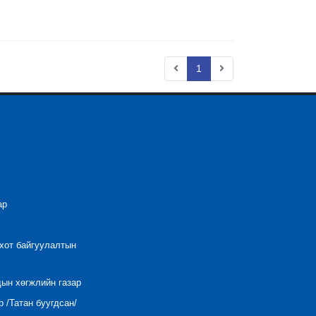
1
ар
 хот байгуулалтын
дын хөгжлийн газар
 /Татан буугдсан/