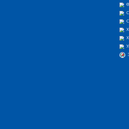
Ө
С
С
Х
Х
У
Э