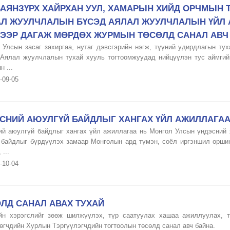
АЯНЗҮРХ ХАЙРХАН УУЛ, ХАМАРЫН ХИЙД ОРЧМЫН 
Л ЖУУЛЧЛАЛЫН БҮСЭД АЯЛАЛ ЖУУЛЧЛАЛЫН ҮЙЛ 
ЭЭР ДАГАЖ МӨРДӨХ ЖУРМЫН ТӨСӨЛД САНАЛ АВЧ
 Улсын засаг захиргаа, нутаг дэвсгэрийн нэгж, түүний удирдлагын тух
 Аялал жуулчлалын тухай хууль тогтоомжуудад нийцүүлэн тус аймгийн
 ...
-09-05
СНИЙ АЮУЛГҮЙ БАЙДЛЫГ ХАНГАХ ҮЙЛ АЖИЛЛАГА
ий аюулгүй байдлыг хангах үйл ажиллагаа нь Монгол Улсын үндэсний я
 байдлыг бүрдүүлэх замаар Монголын ард түмэн, соёл иргэншил оршин 
 ...
-10-04
ЛД САНАЛ АВАХ ТУХАЙ
йн хэрэгслийг зөөж шилжүүлэх, түр саатуулах хашаа ажиллуулах, т
өгчдийн Хурлын Тэргүүлэгчдийн тогтоолын төсөлд санал авч байна.