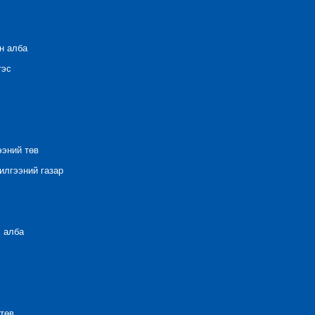
н алба
тэс
ээний төв
лгээний газар
 алба
төв