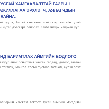
ТУСГАЙ ХАМГААЛАЛТТАЙ ГАЗРЫН
АЖИЛЛАГАА ЭРХЛЭГЧ, АЯЛАГЧДЫН
 БАЙНА.
ай хууль, Тусгай хамгаалалттай газар нутгийн тухай
 нутаг дэвсгэрт байрлах Ханбаянзүрх хайрхан уул,
АНД БАРИМТЛАХ АЙМГИЙН БОДЛОГО
згуур ашиг сонирхлыг хангах гадаад, дотоод таатай
тогтнох, Монгол Улсын тусгаар тогтнол, бүрэн эрхт
өлбөрийн хэмжээг тогтоох тухай аймгийн Иргэдийн