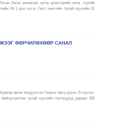
сын Засаг захиргаа, нутаг дэвсгэрийн нэгж, түүний
лийн 66.1 дэх хэсэг, Галт зэвсгийн тухай хуулийн 11
МЖЭЭГ ӨӨРЧИЛӨХӨӨР САНАЛ
Хуралд өргөн мэдүүлсэн Газрын багц хууль /5 хууль/-
от байгуулалтын тухай хуулийн төслүүдэд дараах QR