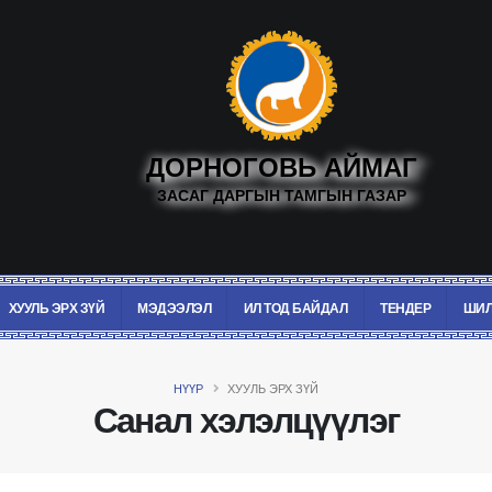
ДОРНОГОВЬ АЙМАГ
ЗАСАГ ДАРГЫН ТАМГЫН ГАЗАР
ХУУЛЬ ЭРХ ЗҮЙ
МЭДЭЭЛЭЛ
ИЛ ТОД БАЙДАЛ
ТЕНДЕР
ШИЛ
НҮҮР
ХУУЛЬ ЭРХ ЗҮЙ
Санал хэлэлцүүлэг