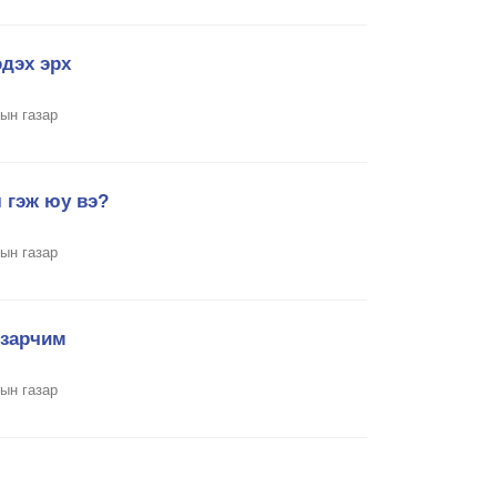
дэх эрх
ын газар
 гэж юу вэ?
ын газар
 зарчим
ын газар