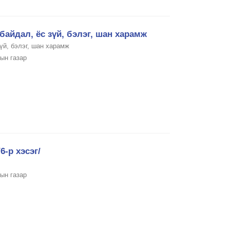
айдал, ёс зүй, бэлэг, шан харамж
үй, бэлэг, шан харамж
ын газар
6-р хэсэг/
ын газар