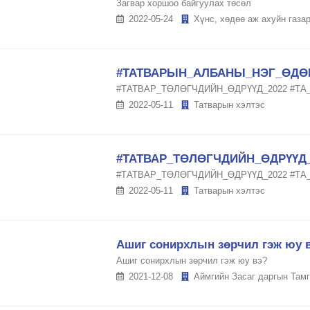
Загвар хоршоо байгуулах төсөл
2022-05-24
Хүнс, хөдөө аж ахуйн газа
#ТАТВАРЫН_АЛБАНЫ_НЭГ_ӨДӨ
#ТАТВАР_ТӨЛӨГЧДИЙН_ӨДРҮҮД_2022 #ТА
2022-05-11
Татварын хэлтэс
#ТАТВАР_ТӨЛӨГЧДИЙН_ӨДРҮҮД_
#ТАТВАР_ТӨЛӨГЧДИЙН_ӨДРҮҮД_2022 #ТА
2022-05-11
Татварын хэлтэс
Ашиг сонирхлын зөрчил гэж юу 
Ашиг сонирхлын зөрчил гэж юу вэ?
2021-12-08
Аймгийн Засаг даргын Тамг