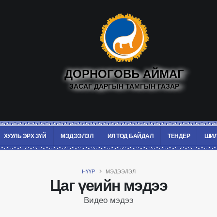
ДОРНОГОВЬ АЙМАГ
ЗАСАГ ДАРГЫН ТАМГЫН ГАЗАР
ХУУЛЬ ЭРХ ЗҮЙ
МЭДЭЭЛЭЛ
ИЛ ТОД БАЙДАЛ
ТЕНДЕР
ШИЛ
НҮҮР
МЭДЭЭЛЭЛ
Цаг үеийн мэдээ
Видео мэдээ