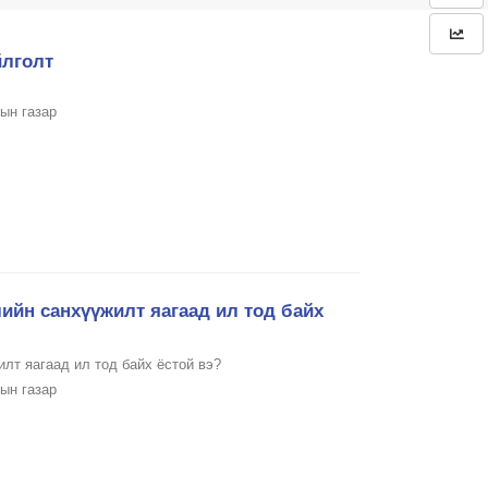
йлголт
ын газар
ийн санхүүжилт яагаад ил тод байх
лт яагаад ил тод байх ёстой вэ?
ын газар