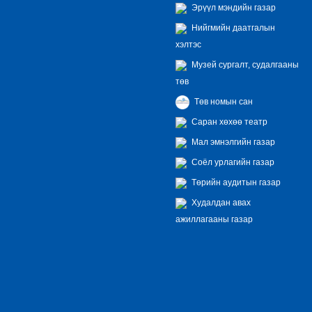
Эрүүл мэндийн газар
Нийгмийн даатгалын
хэлтэс
Музей сургалт, судалгааны
төв
Төв номын сан
Саран хөхөө театр
Мал эмнэлгийн газар
Соёл урлагийн газар
Төрийн аудитын газар
Худалдан авах
ажиллагааны газар