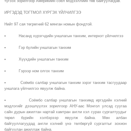
түгээх зорилгоор Америкийн соёл мэдээллийн төв байгуулагдав.
ИРГЭДЭД ТОГТМОЛ ХҮРГЭХ ҮЙЛЧИЛГЭЭ
Нийт 97 сая төгрөгний 62 мянган номын фондтой.
• Насанд хүрэгчдийн уншлагын танхим, интернэт үйлчилгээ
• Гэр бүлийн уншлагын танхим
• Хүүхдийн уншлагын танхим
• Гэрээр ном олгох танхим
• Соёмбо салбар уншлагын танхим зэрэг танхим тасгуудаар
уншлага үйлчилгээ явуулж байна.
• Соёмбо салбар уншлагын танхимд иргэдийн хэлний
мэдлэгийг дээшлүүлэх зорилгоор АНУ-аас Монгол улсад суугаа
сайн дурын ажилтан нартай хамтран англи хэл сурах сургалтуудыг
төрөл бүрийн хэлбэрээр явуулж байна. Мөн албан
байгууллагуудад англи хэлний үнэ төлбөргүй сургалтыг зохион
байгуулан ажиллаж байна.