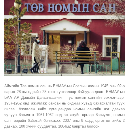
Аймгийн Төв номын сан нь БНМАУ-ын Соёлын яамны 1945 оны 02-р
сарын 28-ны өдрийн 28 тоот тушаалаар байгуулагдсан. БНМАУ-ын
БААТАР Дашийн Данзанваанчиг тус номын сангийн эрхлэгчээр
1957-1962 онд ажиллаж байсан нь бидний хувьд бахархалтай түүх
билээ. Ажиллаж байх хугацаандаа номын сангийн нэг давхар
чулуун барилгыг 1961-1962 онд аж ахуйн аргаар бариулж, номын
санг өөрийн байртай болгожээ. 2007 оны 9 сард өргөтгөл хийж 2
давхар, 100 хүний суудалтай, 1864м2 байртай болсон.