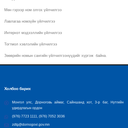
Мөн гэрээр ном олгох үйлчилгээ
Лавлагаа номзүйн үйлчилгээ
Интернэт мэдээллийн үйлчилгээ
Тогтмол хэвлэлийн үйлчилгээ
Зөөврийн номын сангийн үйлчилгээнүүдийг хүргэж байна.
Холбоо барих
Монгол улс, Дорноговь аймаг, Сайншанд хот, 3-р баг, Нутгийн
удирдлагын ордон
(976) 7723 1111, (976) 7052 3036
zdtg@dornogovi.gov.mn