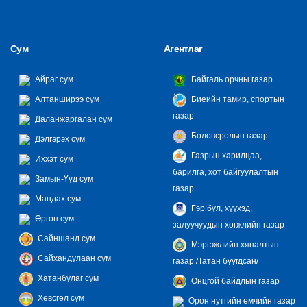
Сум
Агентлаг
Айраг сум
Байгаль орчны газар
Алтанширээ сум
Биеийн тамир, спортын
газар
Даланжаргалан сум
Боловсролын газар
Дэлгэрэх сум
Газрын харилцаа,
Иххэт сум
барилга, хот байгуулалтын
Замын-Үүд сум
газар
Мандах сум
Гэр бүл, хүүхэд,
Өргөн сум
залуучуудын хөгжлийн газар
Сайншанд сум
Мэргэжлийн хяналтын
Сайхандулаан сум
газар /Татан буугдсан/
Хатанбулаг сум
Онцгой байдлын газар
Хөвсгөл сум
Орон нутгийн өмчийн газар