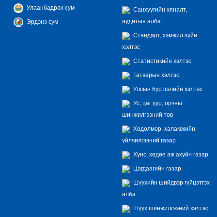
Улаанбадрах сум
Санхүүгийн хяналт,
аудитын алба
Эрдэнэ сум
Стандарт, хэмжил зүйн
хэлтэс
Статистикийн хэлтэс
Татварын хэлтэс
Улсын бүртгэлийн хэлтэс
Ус, цаг уур, орчны
шинжилгээний төв
Хөдөлмөр, халамжийн
үйлчилгээний газар
Хүнс, хөдөө аж ахуйн газар
Цагдаагийн газар
Шүүхийн шийдвэр гүйцэтгэх
алба
Шүүх шинжилгээний хэлтэс