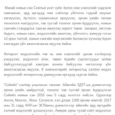
Манай номын сан Соёлын үнэт зүйл болох ном хэвлэлийг хадгалж
хамгаалах, ард иргэдэд ном соёлоор үйлчлэн тэдний оюуныг
хөгжүүлэх, бүтээлч санаачлагыг өрнүүлэх, орчин үеийн техник
технологи нэвтрүүлэх, тав тухтай тохилог орчин бүрдүүлэх, номын
сангийн стандартыг ханган ажиллах зорилт тавин захирал, нягтлан
бодогч, номын санч, мэдээллийн ажилтан, үйлчлэгч, жижүүр гэсэн
13 орон тоотой, номын сангийн мэргэжлийн боловсон хүчнээр бүрэн
хангагдан үйл ажиллагаагаа явуулж байна.
Интернэт мэдээллийн төв нь ном хэвлэлийг цахим хэлбэрээр
уншуулах, мэдээлэл өгөх, төрөл бүрийн сургалтуудыг албан
байгууллагуудтай хамтран зохион байгуулах чиглэлээр үйл
ажиллагаагаа явуулж, 8 компьютерийг интернэтэд холбон мэдээ
мэдээллийг интернэтээр дамжуулан иргэдэд хүргэж байна.
“Соёмбо” салбар уншлагын танхим: Аймгийн ЗДТГ-ын дэмжлэгээр
орчин үеийн шийдэлтэй, тохилог тав тухтай орчин бүрдүүлсэн
Соёмбо номын сан 2016 оны 5 сард нээлтээ хийсэн. Одоогоор
Англи, Монгол, Япон, Солонгос хэл дээрх 1200 орчим номтой. 2017
оны 11 сард АНУ-ын ЭСЯамны дэмжлэгээр аймгийн ард иргэдийн
хэлний мэдлэгийг дээшлүүлэх, Америк орны тухай соёл мэдээлэл