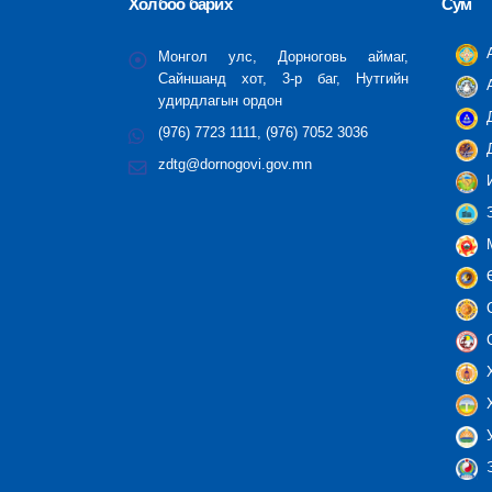
Холбоо барих
Сум
А
Монгол улс, Дорноговь аймаг,
Сайншанд хот, 3-р баг, Нутгийн
А
удирдлагын ордон
Д
(976) 7723 1111, (976) 7052 3036
Д
zdtg@dornogovi.gov.mn
И
З
М
Ө
С
С
Х
Х
У
Э