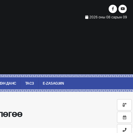
2026 оны 08 сарын 09
ЭН ДАНС
ТАСЗ
E-ZASAG.MN
лөгөө