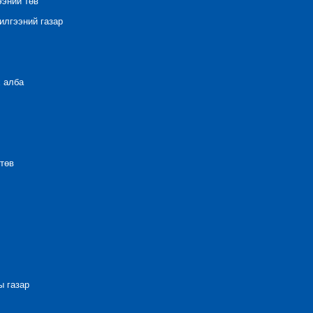
ээний төв
лгээний газар
 алба
төв
 газар