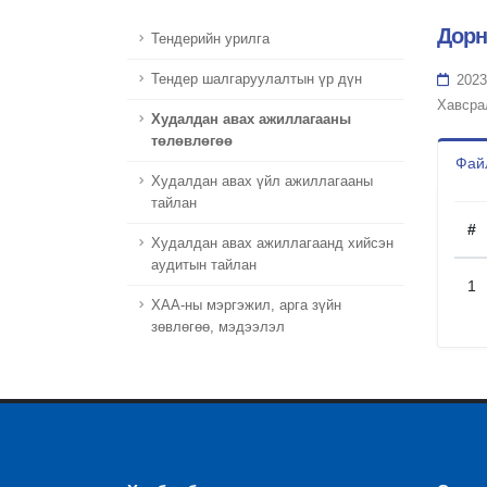
Дорн
Тендерийн урилга
Тендер шалгаруулалтын үр дүн
2023
Хавсра
Худалдан авах ажиллагааны
төлөвлөгөө
Файл
Худалдан авах үйл ажиллагааны
тайлан
#
Худалдан авах ажиллагаанд хийсэн
аудитын тайлан
1
ХАА-ны мэргэжил, арга зүйн
зөвлөгөө, мэдээлэл