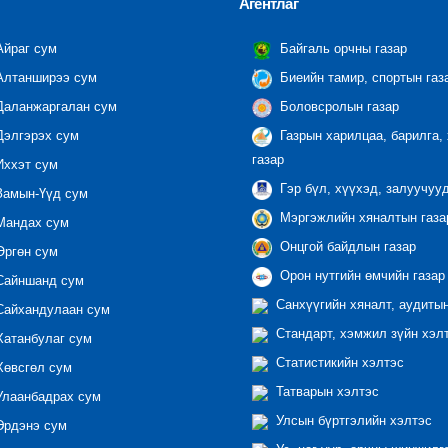
Агентлаг
йраг сум
Байгаль орчны газар
лтанширээ сум
Биеийн тамир, спортын газ
аланжаргалан сум
Боловсролын газар
элгэрэх сум
Газрын харилцаа, барилга,
газар
ххэт сум
Гэр бүл, хүүхэд, залуучуу
амын-Үүд сум
Мэргэжлийн хяналтын газар
андах сум
Онцгой байдлын газар
ргөн сум
Орон нутгийн өмчийн газар
айншанд сум
Санхүүгийн хяналт, аудиты
айхандулаан сум
Стандарт, хэмжил зүйн хэл
атанбулаг сум
Статистикийн хэлтэс
өвсгөл сум
Татварын хэлтэс
лаанбадрах сум
Улсын бүртгэлийн хэлтэс
рдэнэ сум