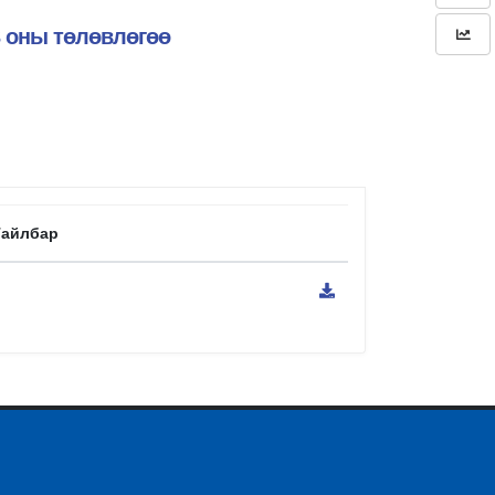
3 оны төлөвлөгөө
Тайлбар