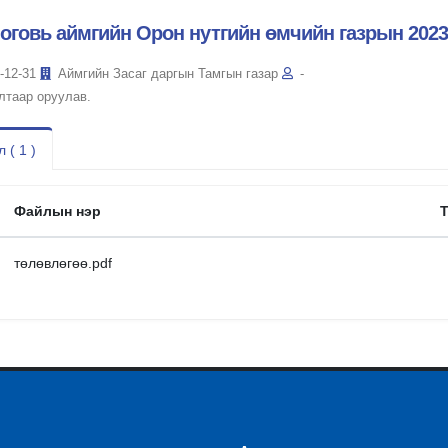
оговь аймгийн Орон нутгийн өмчийн газрын 202
-12-31
Аймгийн Засаг даргын Тамгын газар
-
лтаар оруулав.
 ( 1 )
Файлын нэр
төлөвлөгөө.pdf