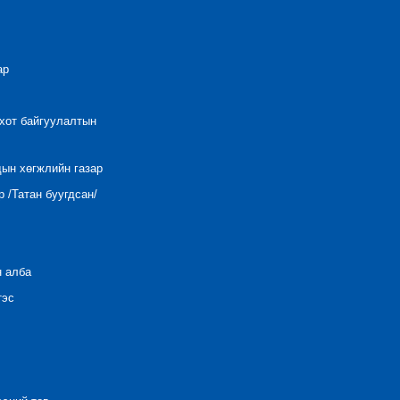
ар
 хот байгуулалтын
дын хөгжлийн газар
 /Татан буугдсан/
н алба
тэс