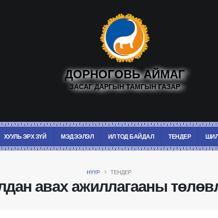
ДОРНОГОВЬ АЙМАГ
ЗАСАГ ДАРГЫН ТАМГЫН ГАЗАР
ХУУЛЬ ЭРХ ЗҮЙ
МЭДЭЭЛЭЛ
ИЛ ТОД БАЙДАЛ
ТЕНДЕР
ШИЛ
НҮҮР
ТЕНДЕР
лдан авах ажиллагааны төлөв