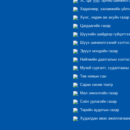
Ус, цаг уур, орчны шинжилг
Хөдөлмөр, халамжийн үйлчи
Хүнс, хөдөө аж ахуйн газар
Цагдаагийн газар
Шүүхийн шийдвэр гүйцэтгэх
Шүүх шинжилгээний хэлтэс
Эрүүл мэндийн газар
Нийгмийн даатгалын хэлтэс
Музей сургалт, судалгааны 
Төв номын сан
Саран хөхөө театр
Мал эмнэлгийн газар
Соёл урлагийн газар
Төрийн аудитын газар
Худалдан авах ажиллагааны