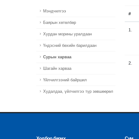
Мэндчилгээ
#
Баярын хөтөлбөр
1.
Хурдан морины уралдаан
Үндэсний бөхийн барилдаан
Сурын харваа
2.
Шагайн харваа
Үйлчилгээний байршил
Худалдаа, үйлчилгээ түр зөвшөөрөл
Холбоо барих
Сум