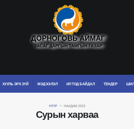
ДОРНОГОВЬ АЙМАГ
ЗАСАГ ДАРГЫН ТАМГЫН ГАЗАР
ХУУЛЬ ЭРХ ЗҮЙ
МЭДЭЭЛЭЛ
ИЛ ТОД БАЙДАЛ
ТЕНДЕР
ШИЛ
НҮҮР
НААДАМ 2023
Сурын харваа