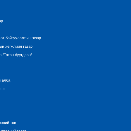
ар
хот байгуулалтын газар
ын хөгжлийн газар
 /Татан буугдсан/
н алба
тэс
ээний төв