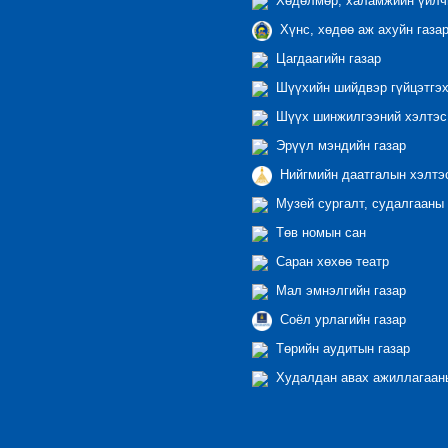
Хөдөлмөр, халамжийн үйлчи
Хүнс, хөдөө аж ахуйн газа
Цагдаагийн газар
Шүүхийн шийдвэр гүйцэтгэх
Шүүх шинжилгээний хэлтэс
Эрүүл мэндийн газар
Нийгмийн даатгалын хэлтэ
Музей сургалт, судалгааны 
Төв номын сан
Саран хөхөө театр
Мал эмнэлгийн газар
Соёл урлагийн газар
Төрийн аудитын газар
Худалдан авах ажиллагааны