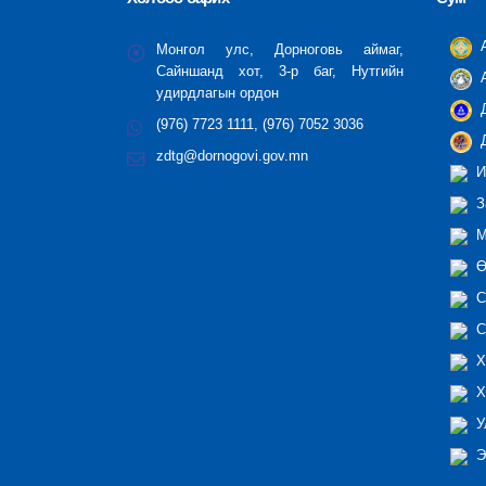
А
Монгол улс, Дорноговь аймаг,
Сайншанд хот, 3-р баг, Нутгийн
А
удирдлагын ордон
Д
(976) 7723 1111, (976) 7052 3036
Д
zdtg@dornogovi.gov.mn
И
З
М
Ө
С
С
Х
Х
У
Э