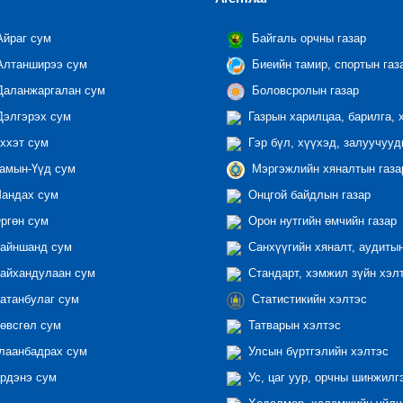
йраг сум
Байгаль орчны газар
лтанширээ сум
Биеийн тамир, спортын газ
аланжаргалан сум
Боловсролын газар
элгэрэх сум
Газрын харилцаа, барилга, 
ххэт сум
Гэр бүл, хүүхэд, залуучууд
амын-Үүд сум
Мэргэжлийн хяналтын газар
андах сум
Онцгой байдлын газар
ргөн сум
Орон нутгийн өмчийн газар
айншанд сум
Санхүүгийн хяналт, аудиты
айхандулаан сум
Стандарт, хэмжил зүйн хэл
атанбулаг сум
Статистикийн хэлтэс
өвсгөл сум
Татварын хэлтэс
лаанбадрах сум
Улсын бүртгэлийн хэлтэс
рдэнэ сум
Ус, цаг уур, орчны шинжилг