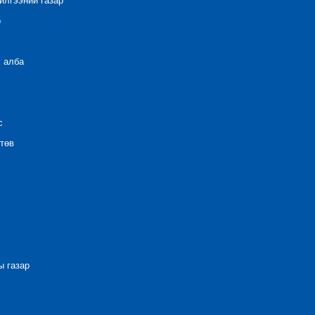
лгээний газар
р
 алба
с
төв
 газар