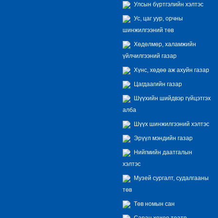
Улсын бүртгэлийн хэлтэс
Ус, цаг уур, орчны
шинжилгээний төв
Хөдөлмөр, халамжийн
үйлчилгээний газар
Хүнс, хөдөө аж ахуйн газар
Цагдаагийн газар
Шүүхийн шийдвэр гүйцэтгэх
алба
Шүүх шинжилгээний хэлтэс
Эрүүл мэндийн газар
Нийгмийн даатгалын
хэлтэс
Музей сургалт, судалгааны
төв
Төв номын сан
Саран хөхөө театр