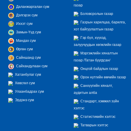
газар
Даланжаргалан сум
Боловсролын газар
Дэлгэрэх сум
Газрын харилцаа, барилга,
Иххэт сум
хот байгуулалтын газар
Замын-Үүд сум
Гэр бүл, хүүхэд,
Мандах сум
залуучуудын хөгжлийн газар
Өргөн сум
Мэргэжлийн хяналтын
Сайншанд сум
газар /Татан буугдсан/
Сайхандулаан сум
Онцгой байдлын газар
Хатанбулаг сум
Орон нутгийн өмчийн газар
Хөвсгөл сум
Санхүүгийн хяналт,
Улаанбадрах сум
аудитын алба
Эрдэнэ сум
Стандарт, хэмжил зүйн
хэлтэс
Статистикийн хэлтэс
Татварын хэлтэс