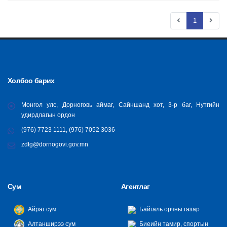
1
Холбоо барих
Монгол улс, Дорноговь аймаг, Сайншанд хот, 3-р баг, Нутгийн
удирдлагын ордон
(976) 7723 1111, (976) 7052 3036
zdtg@dornogovi.gov.mn
Сум
Агентлаг
Айраг сум
Байгаль орчны газар
Алтанширээ сум
Биеийн тамир, спортын