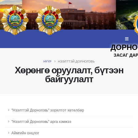
ДОРНО
ЗАСАГ ДА
НҮҮР
НЭЭЛТТЭЙ ДОРНОГОВЬ
Хөрөнгө оруулалт, бүтээн
байгуулалт
"Нээлттэй Дорноговь" зорилтот хөтөлбөр
"Нээлттэй Дорноговь" арга хэмжээ
Аймгийн онцлог