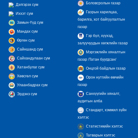
Боловсролын газар
Дэлгэрэх сум
Газрын харилцаа,
Иххэт сум
барилга, хот байгуулалтын
Замын-Үүд сум
газар
Мандах сум
Гэр бүл, хүүхэд,
Өргөн сум
залуучуудын хөгжлийн газар
Сайншанд сум
Мэргэжлийн хяналтын
Сайхандулаан сум
газар /Татан буугдсан/
Хатанбулаг сум
Онцгой байдлын газар
Хөвсгөл сум
Орон нутгийн өмчийн
газар
Улаанбадрах сум
Санхүүгийн хяналт,
Эрдэнэ сум
аудитын алба
Стандарт, хэмжил зүйн
хэлтэс
Статистикийн хэлтэс
Татварын хэлтэс