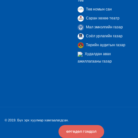
төв
Төв номын сан
Саран хөхөө театр
Мал эмнэлгийн газар
Соёл урлагийн газар
Төрийн аудитын газар
Худалдан авах
ажиллагааны газар
© 2019. Бүх эрх хуулиар хамгаалагдсан.
ӨРГӨДӨЛ ГОМДОЛ