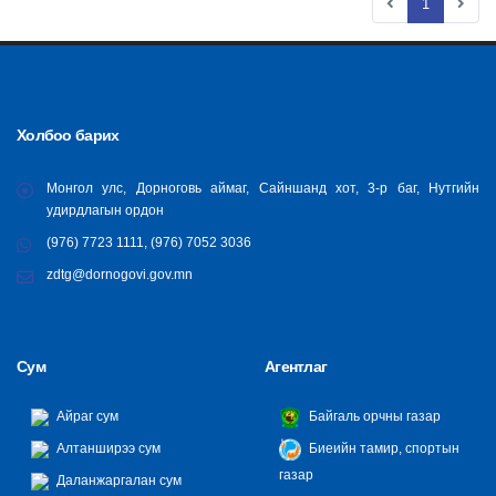
1
Холбоо барих
Монгол улс, Дорноговь аймаг, Сайншанд хот, 3-р баг, Нутгийн
удирдлагын ордон
(976) 7723 1111, (976) 7052 3036
zdtg@dornogovi.gov.mn
Сум
Агентлаг
Айраг сум
Байгаль орчны газар
Алтанширээ сум
Биеийн тамир, спортын
газар
Даланжаргалан сум