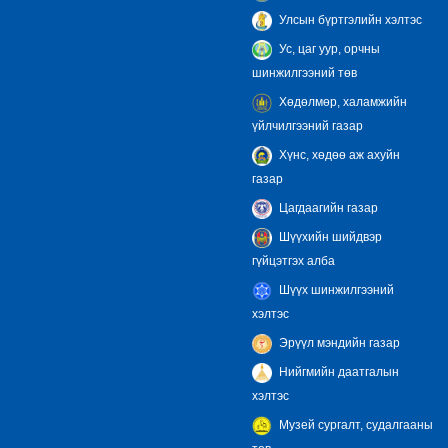
Улсын бүртгэлийн хэлтэс
Ус, цаг уур, орчны
шинжилгээний төв
Хөдөлмөр, халамжийн
үйлчилгээний газар
Хүнс, хөдөө аж ахуйн
газар
Цагдаагийн газар
Шүүхийн шийдвэр
гүйцэтгэх алба
Шүүх шинжилгээний
хэлтэс
Эрүүл мэндийн газар
Нийгмийн даатгалын
хэлтэс
Музей сургалт, судалгааны