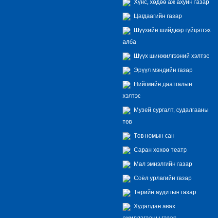
Хүнс, хөдөө аж ахуйн газар
Цагдаагийн газар
Шүүхийн шийдвэр гүйцэтгэх
алба
Шүүх шинжилгээний хэлтэс
Эрүүл мэндийн газар
Нийгмийн даатгалын
хэлтэс
Музей сургалт, судалгааны
төв
Төв номын сан
Саран хөхөө театр
Мал эмнэлгийн газар
Соёл урлагийн газар
Төрийн аудитын газар
Худалдан авах
ажиллагааны газар