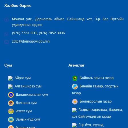
Холбоо барих
Монгол улс, Дорноговь аймаг, Сайншанд хот, 3-р баг, Нутгийн
удирдлагын ордон
(976) 7723 1111, (976) 7052 3036
zdtg@dornogovi.gov.mn
Сум
Агентлаг
Айраг сум
Байгаль орчны газар
Алтанширээ сум
Биеийн тамир, спортын
газар
Даланжаргалан сум
Боловсролын газар
Дэлгэрэх сум
Газрын харилцаа, барилга,
Иххэт сум
хот байгуулалтын газар
Замын-Үүд сум
Гэр бүл, хүүхэд,
Мандах сум