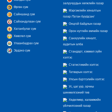
залуучуудын хөгжлийн газар
Өргөн сум
Мэргэжлийн хяналтын
Сайншанд сум
газар /Татан буугдсан/
Сайхандулаан сум
Онцгой байдлын газар
Хатанбулаг сум
Орон нутгийн өмчийн газар
Хөвсгөл сум
Санхүүгийн хяналт,
Улаанбадрах сум
аудитын алба
Эрдэнэ сум
Стандарт, хэмжил зүйн
хэлтэс
Статистикийн хэлтэс
Татварын хэлтэс
Улсын бүртгэлийн хэлтэс
Ус, цаг уур, орчны
шинжилгээний төв
Хөдөлмөр, халамжийн
үйлчилгээний газар