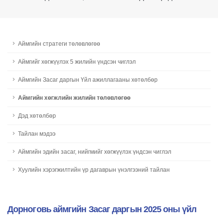
Аймгийн стратеги төлөвлөгөө
Aймгийг хөгжүүлэх 5 жилийн үндсэн чиглэл
Аймгийн Засаг даргын Үйл ажиллагааны хөтөлбөр
Aймгийн хөгжлийн жилийн төлөвлөгөө
Дэд хөтөлбөр
Тайлан мэдээ
Аймгийн эдийн засаг, нийгмийг хөгжүүлэх үндсэн чиглэл
Хуулийн хэрэгжилтийн үр дагаврын үнэлгээний тайлан
Дорноговь аймгийн Засаг даргын 2025 оны үйл