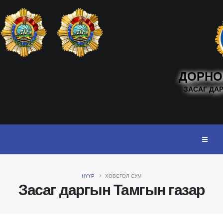
ДОРНО
ЗАСАГ ДА
НҮҮР
ХӨВСГӨЛ СУМ
Засаг даргын Тамгын газар