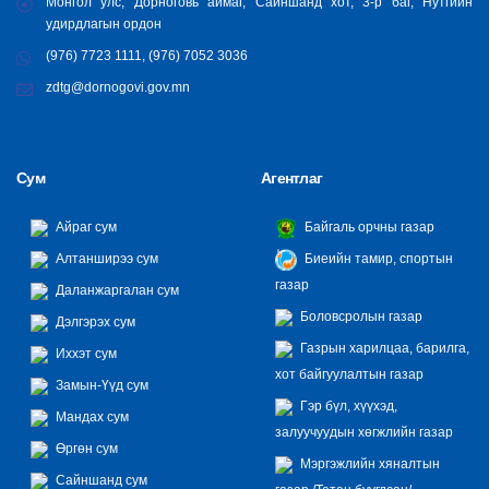
Монгол улс, Дорноговь аймаг, Сайншанд хот, 3-р баг, Нутгийн
удирдлагын ордон
(976) 7723 1111, (976) 7052 3036
zdtg@dornogovi.gov.mn
Сум
Агентлаг
Айраг сум
Байгаль орчны газар
Алтанширээ сум
Биеийн тамир, спортын
газар
Даланжаргалан сум
Боловсролын газар
Дэлгэрэх сум
Газрын харилцаа, барилга,
Иххэт сум
хот байгуулалтын газар
Замын-Үүд сум
Гэр бүл, хүүхэд,
Мандах сум
залуучуудын хөгжлийн газар
Өргөн сум
Мэргэжлийн хяналтын
Сайншанд сум