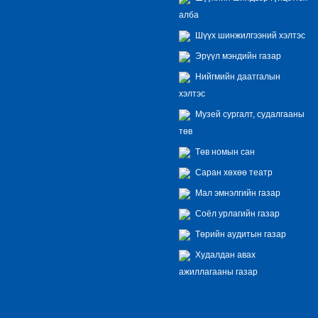
алба
Шүүх шинжилгээний хэлтэс
Эрүүл мэндийн газар
Нийгмийн даатгалын
хэлтэс
Музей сургалт, судалгааны
төв
Төв номын сан
Саран хөхөө театр
Мал эмнэлгийн газар
Соёл урлагийн газар
Төрийн аудитын газар
Худалдан авах
ажиллагааны газар