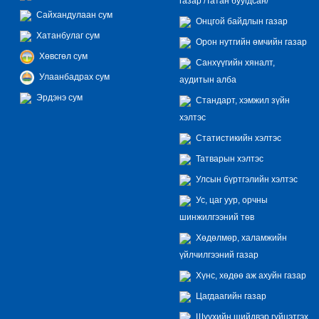
газар /Татан буугдсан/
Сайхандулаан сум
Онцгой байдлын газар
Хатанбулаг сум
Орон нутгийн өмчийн газар
Хөвсгөл сум
Санхүүгийн хяналт,
Улаанбадрах сум
аудитын алба
Эрдэнэ сум
Стандарт, хэмжил зүйн
хэлтэс
Статистикийн хэлтэс
Татварын хэлтэс
Улсын бүртгэлийн хэлтэс
Ус, цаг уур, орчны
шинжилгээний төв
Хөдөлмөр, халамжийн
үйлчилгээний газар
Хүнс, хөдөө аж ахуйн газар
Цагдаагийн газар
Шүүхийн шийдвэр гүйцэтгэх