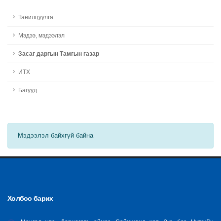
Танилцуулга
Мэдээ, мэдээлэл
Засаг даргын Тамгын газар
ИТХ
Багууд
Мэдээлэл байхгүй байна
Холбоо барих