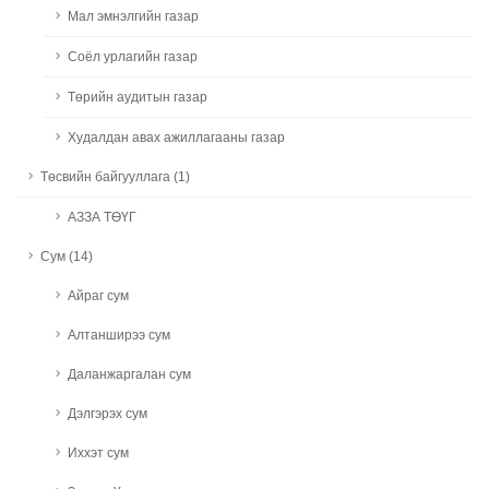
Мал эмнэлгийн газар
Соёл урлагийн газар
Төрийн аудитын газар
Худалдан авах ажиллагааны газар
Төсвийн байгууллага (1)
АЗЗА ТӨҮГ
Сум (14)
Айраг сум
Алтанширээ сум
Даланжаргалан сум
Дэлгэрэх сум
Иххэт сум