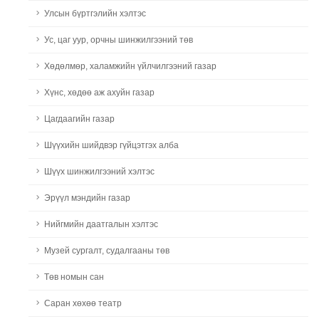
Улсын бүртгэлийн хэлтэс
Ус, цаг уур, орчны шинжилгээний төв
Хөдөлмөр, халамжийн үйлчилгээний газар
Хүнс, хөдөө аж ахуйн газар
Цагдаагийн газар
Шүүхийн шийдвэр гүйцэтгэх алба
Шүүх шинжилгээний хэлтэс
Эрүүл мэндийн газар
Нийгмийн даатгалын хэлтэс
Музей сургалт, судалгааны төв
Төв номын сан
Саран хөхөө театр