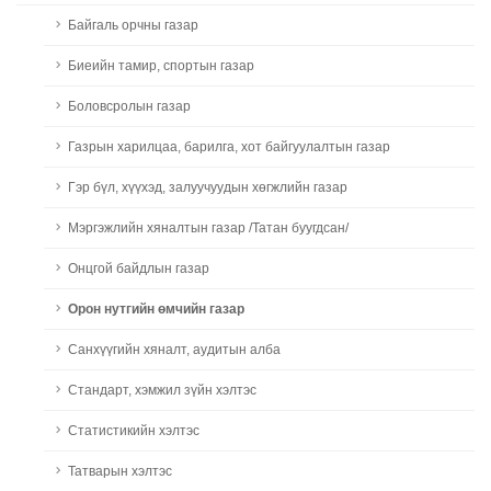
Байгаль орчны газар
Биеийн тамир, спортын газар
Боловсролын газар
Газрын харилцаа, барилга, хот байгуулалтын газар
Гэр бүл, хүүхэд, залуучуудын хөгжлийн газар
Мэргэжлийн хяналтын газар /Татан буугдсан/
Онцгой байдлын газар
Орон нутгийн өмчийн газар
Санхүүгийн хяналт, аудитын алба
Стандарт, хэмжил зүйн хэлтэс
Статистикийн хэлтэс
Татварын хэлтэс