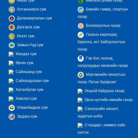
Айраг сум
Байгаль орчны газар
Алтанширээ сум
Биеийн тамир, спортын
газар
Даланжаргалан сум
Боловсролын газар
Дэлгэрэх сум
Газрын харилцаа,
Иххэт сум
барилга, хот байгуулалтын
Замын-Үүд сум
газар
Мандах сум
Гэр бүл, хүүхэд,
Өргөн сум
залуучуудын хөгжлийн газар
Сайншанд сум
Мэргэжлийн хяналтын
Сайхандулаан сум
газар /Татан буугдсан/
Хатанбулаг сум
Онцгой байдлын газар
Хөвсгөл сум
Орон нутгийн өмчийн газар
Улаанбадрах сум
Санхүүгийн хяналт,
аудитын алба
Эрдэнэ сум
Стандарт, хэмжил зүйн
хэлтэс