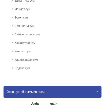
Замын-Үүд сум
Мандах сум
Өргөн сум
Сайншанд сум
Сайхандулаан сум
Хатанбулаг сум
Хөвсгөл сум
Улаанбадрах сум
Эрдэнэ сум
Орон нутгийн өмчийн газар
Албан
майл