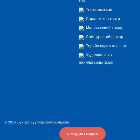
төв
Төв номын сан
Саран хөхөө театр
Мал эмнэлгийн газар
Соёл урлагийн газар
Төрийн аудитын газар
Худалдан авах
ажиллагааны газар
© 2019. Бүх эрх хуулиар хамгаалагдсан.
ӨРГӨДӨЛ ГОМДОЛ