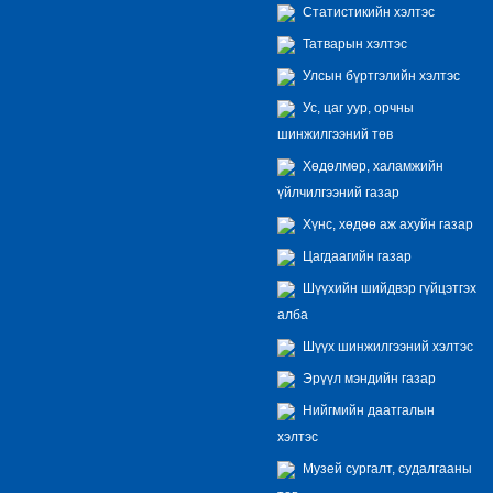
Статистикийн хэлтэс
Татварын хэлтэс
Улсын бүртгэлийн хэлтэс
Ус, цаг уур, орчны
шинжилгээний төв
Хөдөлмөр, халамжийн
үйлчилгээний газар
Хүнс, хөдөө аж ахуйн газар
Цагдаагийн газар
Шүүхийн шийдвэр гүйцэтгэх
алба
Шүүх шинжилгээний хэлтэс
Эрүүл мэндийн газар
Нийгмийн даатгалын
хэлтэс
Музей сургалт, судалгааны