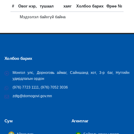
#
Овог нэр,
тушаал
хаяг
Холбоо барих
Өрөө №
Мэдээлэл байхгүй байна
Холбоо барих
Монгол улс, Дорноговь аймаг, Сайншанд хот, 3-р баг, Нутгийн
удирдлагын ордон
(976) 7723 1111, (976) 7052 3036
zdtg@dornogovi.gov.mn
Сум
Агентлаг