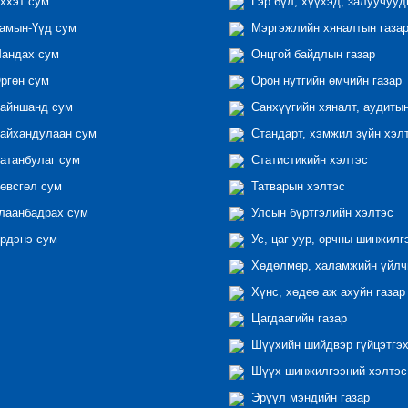
ххэт сум
Гэр бүл, хүүхэд, залуучууд
амын-Үүд сум
Мэргэжлийн хяналтын газар 
андах сум
Онцгой байдлын газар
ргөн сум
Орон нутгийн өмчийн газар
айншанд сум
Санхүүгийн хяналт, аудиты
айхандулаан сум
Стандарт, хэмжил зүйн хэл
атанбулаг сум
Статистикийн хэлтэс
өвсгөл сум
Татварын хэлтэс
лаанбадрах сум
Улсын бүртгэлийн хэлтэс
рдэнэ сум
Ус, цаг уур, орчны шинжилг
Хөдөлмөр, халамжийн үйлчи
Хүнс, хөдөө аж ахуйн газар
Цагдаагийн газар
Шүүхийн шийдвэр гүйцэтгэх
Шүүх шинжилгээний хэлтэс
Эрүүл мэндийн газар