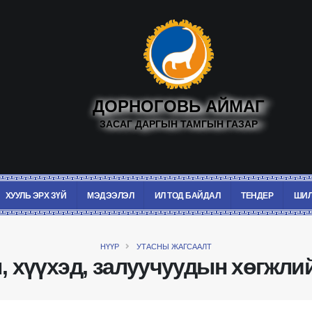
ДОРНОГОВЬ АЙМАГ
ЗАСАГ ДАРГЫН ТАМГЫН ГАЗАР
ХУУЛЬ ЭРХ ЗҮЙ
МЭДЭЭЛЭЛ
ИЛ ТОД БАЙДАЛ
ТЕНДЕР
ШИЛ
НҮҮР
УТАСНЫ ЖАГСААЛТ
, хүүхэд, залуучуудын хөгжли