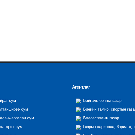
Агентлаг
йраг сум
Байгаль орчны газар
лтанширээ сум
Биеийн тамир, спортын газа
аланжаргалан сум
Боловсролын газар
элгэрэх сум
Газрын харилцаа, барилга, 