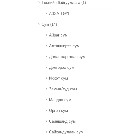
Төсвийн байгууллага (1)
АЗЗА ТӨҮГ
Сум (14)
Айраг сум
Алтанширээ сум
Даланжаргалан сум
Дэлгэрэх сум
Иххэт сум
Замын-Үүд сум
Мандах сум
Өргөн сум
Сайншанд сум
Сайхандулаан сум