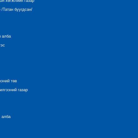
ын хөгжлийн газар
/Татан буугдсан/
н алба
тэс
ээний төв
лгээний газар
 алба