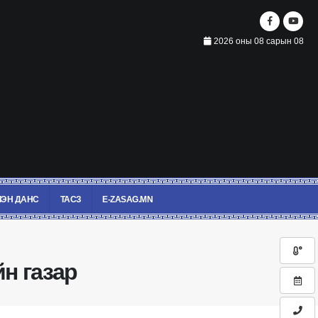
2026 оны 08 сарын 08
ЭН ДАНС
ТАСЗ
E-ZASAG.MN
йн газар