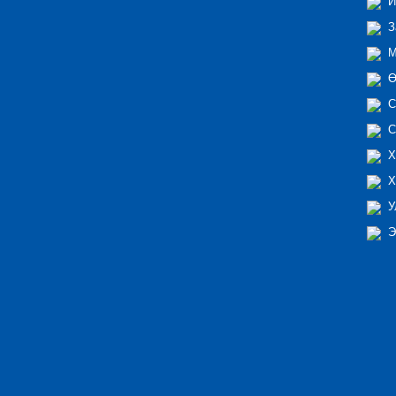
И
З
М
Ө
С
С
Х
Х
У
Э