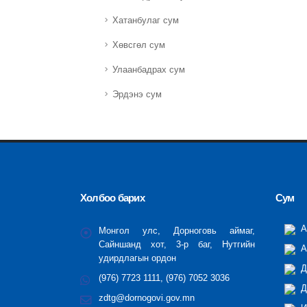
Хатанбулаг сум
Хөвсгөл сум
Улаанбадрах сум
Эрдэнэ сум
Холбоо барих
Сум
А
Монгол улс, Дорноговь аймаг,
Сайншанд хот, 3-р баг, Нутгийн
А
удирдлагын ордон
Д
(976) 7723 1111, (976) 7052 3036
Д
zdtg@dornogovi.gov.mn