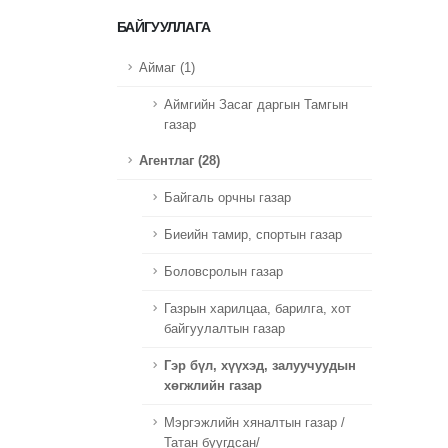
БАЙГУУЛЛАГА
Аймаг (1)
Аймгийн Засаг даргын Тамгын
газар
Агентлаг (28)
Байгаль орчны газар
Биеийн тамир, спортын газар
Боловсролын газар
Газрын харилцаа, барилга, хот
байгуулалтын газар
Гэр бүл, хүүхэд, залуучуудын
хөгжлийн газар
Мэргэжлийн хяналтын газар /
Татан буугдсан/