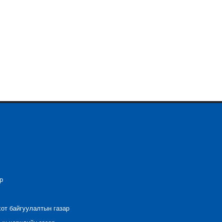
р
хот байгуулалтын газар