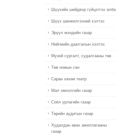
Шүүхийн шийдвэр гүйцэтгэх алба
Шүүх шинжилгээний хэлтэс
Эрүүл мэндийн газар
Нийгмийн даатгалын хэлтэс
Музей сургалт, судалгааны төв
Төв номын сан
Саран хөхөө театр
Мал эмнэлгийн газар
Соёл урлагийн газар
Төрийн аудитын газар
Худалдан авах ажиллагааны
газар