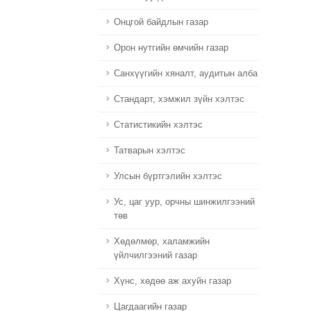
Онцгой байдлын газар
Орон нутгийн өмчийн газар
Санхүүгийн хяналт, аудитын алба
Стандарт, хэмжил зүйн хэлтэс
Статистикийн хэлтэс
Татварын хэлтэс
Улсын бүртгэлийн хэлтэс
Ус, цаг уур, орчны шинжилгээний
төв
Хөдөлмөр, халамжийн
үйлчилгээний газар
Хүнс, хөдөө аж ахуйн газар
Цагдаагийн газар