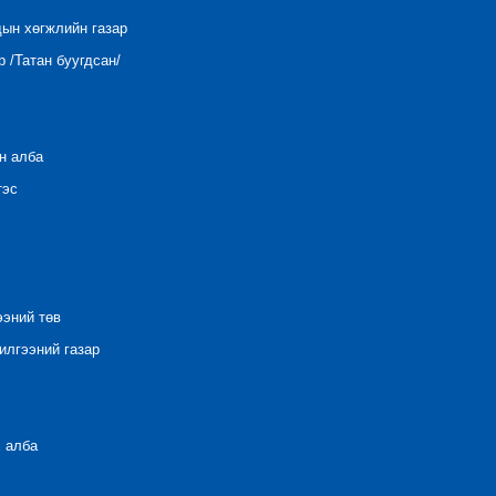
дын хөгжлийн газар
 /Татан буугдсан/
н алба
тэс
ээний төв
лгээний газар
 алба