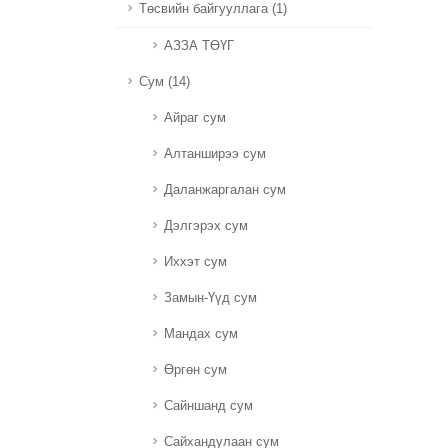
Төсвийн байгууллага (1)
АЗЗА ТӨҮГ
Сум (14)
Айраг сум
Алтанширээ сум
Даланжаргалан сум
Дэлгэрэх сум
Иххэт сум
Замын-Үүд сум
Мандах сум
Өргөн сум
Сайншанд сум
Сайхандулаан сум