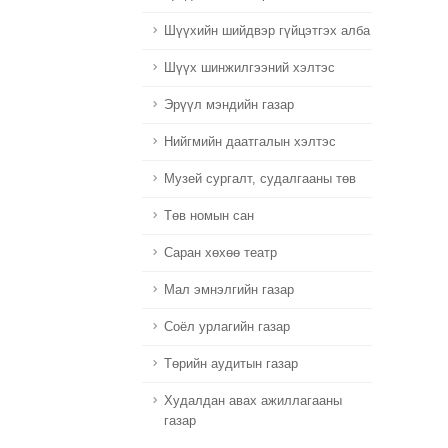
Шүүхийн шийдвэр гүйцэтгэх алба
Шүүх шинжилгээний хэлтэс
Эрүүл мэндийн газар
Нийгмийн даатгалын хэлтэс
Музей сургалт, судалгааны төв
Төв номын сан
Саран хөхөө театр
Мал эмнэлгийн газар
Соёл урлагийн газар
Төрийн аудитын газар
Худалдан авах ажиллагааны
газар