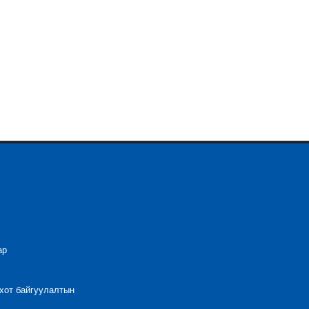
ар
 хот байгуулалтын