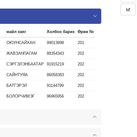
майл хаяг
Холбоо барих
Өрөө №
ОЮУНСАЙХАН
99013898
201
ЖАВЗАНПАГАМ
88354343
202
СЭРГЭЛЭНБААТАР
91915219
202
САЙНТУЯА
86058383
202
БАТГЭРЭЛ
91144799
202
БОЛОРЧИМЭГ
96965956
202