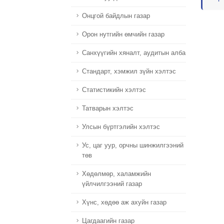
Онцгой байдлын газар
Орон нутгийн өмчийн газар
Санхүүгийн хяналт, аудитын алба
Стандарт, хэмжил зүйн хэлтэс
Статистикийн хэлтэс
Татварын хэлтэс
Улсын бүртгэлийн хэлтэс
Ус, цаг уур, орчны шинжилгээний
төв
Хөдөлмөр, халамжийн
үйлчилгээний газар
Хүнс, хөдөө аж ахуйн газар
Цагдаагийн газар