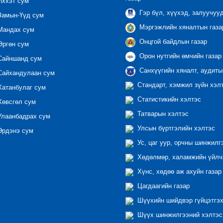
ххэт сум
Гэр бүл, хүүхэд, залуучуу
амын-Үүд сум
Мэргэжлийн хяналтын газар
андах сум
Онцгой байдлын газар
ргөн сум
Орон нутгийн өмчийн газар
айншанд сум
Санхүүгийн хяналт, аудиты
айхандулаан сум
Стандарт, хэмжил зүйн хэл
атанбулаг сум
Статистикийн хэлтэс
өвсгөл сум
Татварын хэлтэс
лаанбадрах сум
Улсын бүртгэлийн хэлтэс
рдэнэ сум
Ус, цаг уур, орчны шинжилг
Хөдөлмөр, халамжийн үйлчи
Хүнс, хөдөө аж ахуйн газар
Цагдаагийн газар
Шүүхийн шийдвэр гүйцэтгэх
Шүүх шинжилгээний хэлтэс