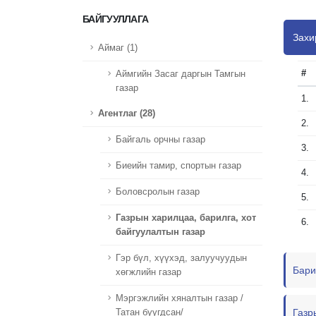
БАЙГУУЛЛАГА
Захи
Аймаг (1)
#
Аймгийн Засаг даргын Тамгын
газар
1.
Агентлаг (28)
2.
Байгаль орчны газар
3.
Биеийн тамир, спортын газар
4.
Боловсролын газар
5.
Газрын харилцаа, барилга, хот
6.
байгуулалтын газар
Гэр бүл, хүүхэд, залуучуудын
Бари
хөгжлийн газар
Мэргэжлийн хяналтын газар /
Газр
Татан буугдсан/