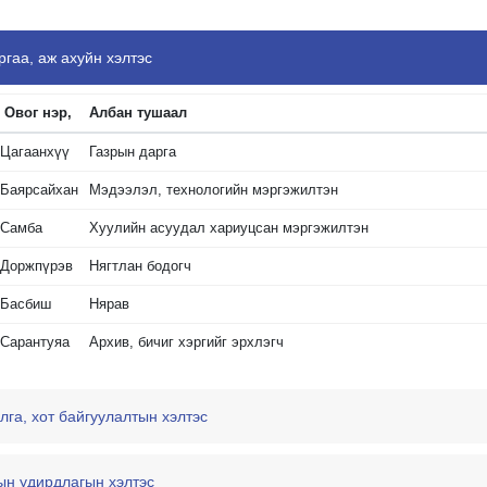
ргаа, аж ахуйн хэлтэс
Овог нэр,
Албан тушаал
Цагаанхүү
Газрын дарга
Баярсайхан
Мэдээлэл, технологийн мэргэжилтэн
Самба
Хуулийн асуудал хариуцсан мэргэжилтэн
Доржпүрэв
Нягтлан бодогч
Басбиш
Нярав
Сарантуяа
Архив, бичиг хэргийг эрхлэгч
лга, хот байгуулалтын хэлтэс
ын удирдлагын хэлтэс