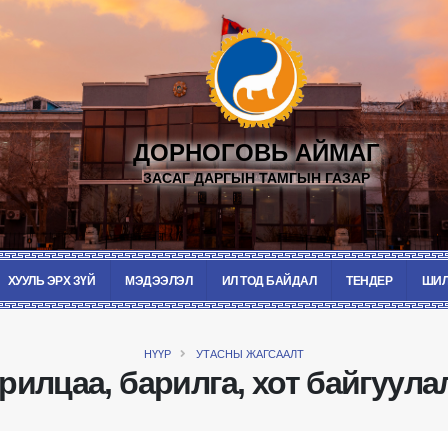
ДОРНОГОВЬ АЙМАГ
ЗАСАГ ДАРГЫН ТАМГЫН ГАЗАР
ХУУЛЬ ЭРХ ЗҮЙ
МЭДЭЭЛЭЛ
ИЛ ТОД БАЙДАЛ
ТЕНДЕР
ШИЛ
НҮҮР
УТАСНЫ ЖАГСААЛТ
рилцаа, барилга, хот байгуула