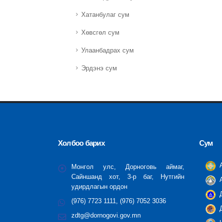
Хатанбулаг сум
Хөвсгөл сум
Улаанбадрах сум
Эрдэнэ сум
Холбоо барих
Сум
А
Монгол улс, Дорноговь аймаг,
Сайншанд хот, 3-р баг, Нутгийн
А
удирдлагын ордон
Д
(976) 7723 1111, (976) 7052 3036
Д
zdtg@dornogovi.gov.mn