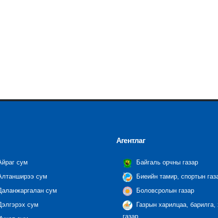
Агентлаг
йраг сум
Байгаль орчны газар
лтанширээ сум
Биеийн тамир, спортын газ
аланжаргалан сум
Боловсролын газар
элгэрэх сум
Газрын харилцаа, барилга,
газар