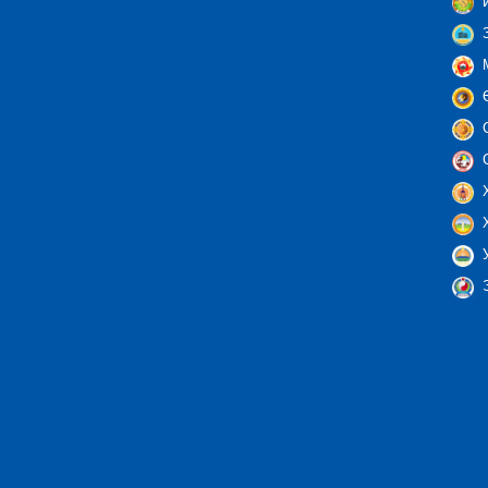
И
З
М
Ө
С
С
Х
Х
У
Э