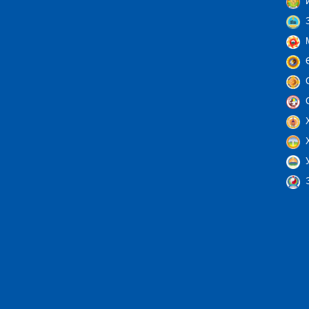
И
З
М
Ө
С
С
Х
Х
У
Э