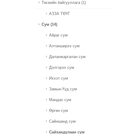
Төсвийн байгууллага (1)
АЗЗА ТӨҮГ
Сум (14)
Айраг сум
Алтанширээ сум
Даланжаргалан сум
Дэлгэрэх сум
Иххэт сум
Замын-Үүд сум
Мандах сум
Өргөн сум
Сайншанд сум
Сайхандулаан сум