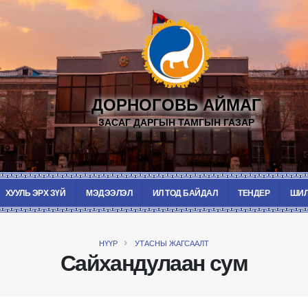
ДОРНОГОВЬ АЙМАГ
ЗАСАГ ДАРГЫН ТАМГЫН ГАЗАР
ХУУЛЬ ЭРХ ЗҮЙ
МЭДЭЭЛЭЛ
ИЛ ТОД БАЙДАЛ
ТЕНДЕР
ШИЛ
НҮҮР
УТАСНЫ ЖАГСААЛТ
Сайхандулаан сум