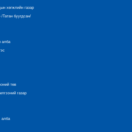
дын хөгжлийн газар
/Татан буугдсан/
н алба
тэс
ээний төв
лгээний газар
 алба