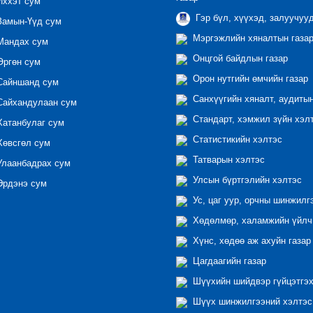
ххэт сум
Гэр бүл, хүүхэд, залуучуу
амын-Үүд сум
Мэргэжлийн хяналтын газар 
андах сум
Онцгой байдлын газар
ргөн сум
Орон нутгийн өмчийн газар
айншанд сум
Санхүүгийн хяналт, аудиты
айхандулаан сум
Стандарт, хэмжил зүйн хэл
атанбулаг сум
Статистикийн хэлтэс
өвсгөл сум
Татварын хэлтэс
лаанбадрах сум
Улсын бүртгэлийн хэлтэс
рдэнэ сум
Ус, цаг уур, орчны шинжилг
Хөдөлмөр, халамжийн үйлчи
Хүнс, хөдөө аж ахуйн газар
Цагдаагийн газар
Шүүхийн шийдвэр гүйцэтгэх
Шүүх шинжилгээний хэлтэс