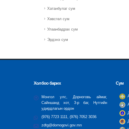
Хатанбулаг сум
Хөвсгөл сум
Улаанбадрах сум
Эрдэнэ сум
Холбоо барих
Сум
А
Монгол улс, Дорноговь аймаг,
Сайншанд хот, 3-р баг, Нутгийн
А
удирдлагын ордон
Д
(976) 7723 1111, (976) 7052 3036
Д
zdtg@dornogovi.gov.mn