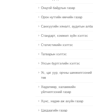
Онцгой байдлын газар
Орон нутгийн өмчийн газар
Санхүүгийн хяналт, аудитын алба
Стандарт, хэмжил зүйн хэлтэс
Статистикийн хэлтэс
Татварын хэлтэс
Улсын бүртгэлийн хэлтэс
Ус, цаг уур, орчны шинжилгээний
төв
Хөдөлмөр, халамжийн
үйлчилгээний газар
Хүнс, хөдөө аж ахуйн газар
Цагдаагийн газар