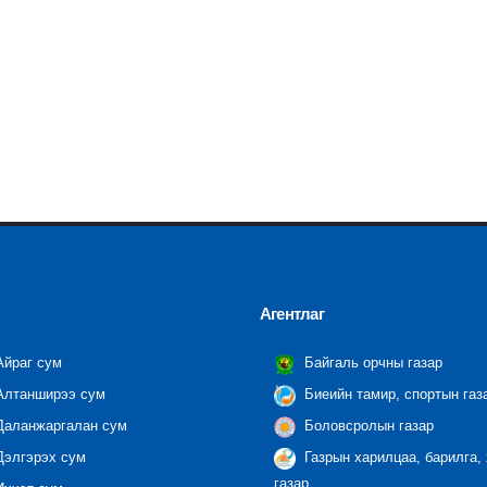
Агентлаг
йраг сум
Байгаль орчны газар
лтанширээ сум
Биеийн тамир, спортын газ
аланжаргалан сум
Боловсролын газар
элгэрэх сум
Газрын харилцаа, барилга,
газар