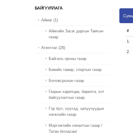
БАЙГУУЛЛАГА
Сумы
Аймаг (1)
#
Аймгийн Засаг даргын Тамгын
газар
1.
Агентлаг (28)
2.
Байгаль орчны газар
Биеийн тамир, спортын газар
Боловсролын газар
Газрын харилцаа, барилга, хот
байгуулалтын газар
Гэр бүл, хүүхэд, залуучуудын
хөгжлийн газар
Мэргэжлийн хяналтын газар /
Татан буугдсан/