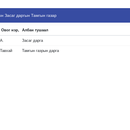
н Засаг даргын Тамгын газар
Овог нэр,
Албан тушаал
А.
Засаг дарга
Тавхай
Тамгын газрын дарга