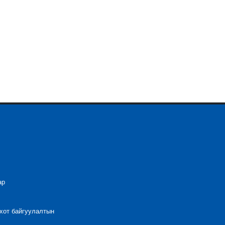
ар
 хот байгуулалтын