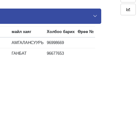
майл хаяг
Холбоо барих
Өрөө №
АМГАЛАНСУУРЬ
96998669
ГАНБАТ
96677653