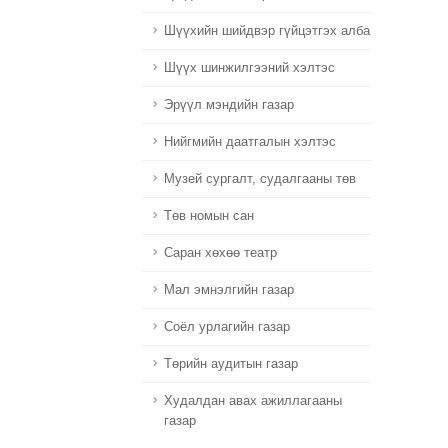
Шүүхийн шийдвэр гүйцэтгэх алба
Шүүх шинжилгээний хэлтэс
Эрүүл мэндийн газар
Нийгмийн даатгалын хэлтэс
Музей сургалт, судалгааны төв
Төв номын сан
Саран хөхөө театр
Мал эмнэлгийн газар
Соёл урлагийн газар
Төрийн аудитын газар
Худалдан авах ажиллагааны
газар