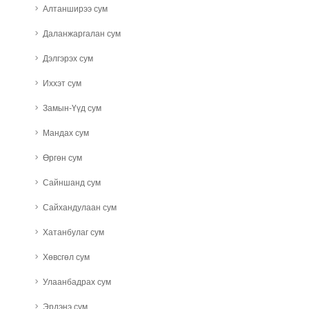
Алтанширээ сум
Даланжаргалан сум
Дэлгэрэх сум
Иххэт сум
Замын-Үүд сум
Мандах сум
Өргөн сум
Сайншанд сум
Сайхандулаан сум
Хатанбулаг сум
Хөвсгөл сум
Улаанбадрах сум
Эрдэнэ сум