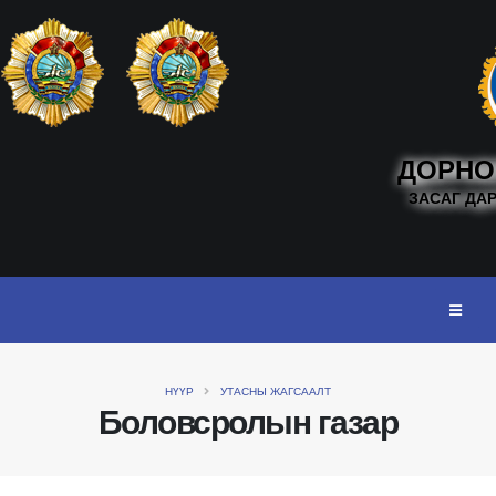
ДОРНО
ЗАСАГ ДА
НҮҮР
УТАСНЫ ЖАГСААЛТ
Боловсролын газар