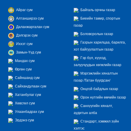
Айраг сум
Байгаль орчны газар
Алтанширээ сум
Биеийн тамир, спортын
газар
Даланжаргалан сум
Боловсролын газар
Дэлгэрэх сум
Газрын харилцаа, барилга,
Иххэт сум
хот байгуулалтын газар
Замын-Үүд сум
Гэр бүл, хүүхэд,
Мандах сум
залуучуудын хөгжлийн газар
Өргөн сум
Мэргэжлийн хяналтын
Сайншанд сум
газар /Татан буугдсан/
Сайхандулаан сум
Онцгой байдлын газар
Хатанбулаг сум
Орон нутгийн өмчийн газар
Хөвсгөл сум
Санхүүгийн хяналт,
Улаанбадрах сум
аудитын алба
Эрдэнэ сум
Стандарт, хэмжил зүйн
хэлтэс