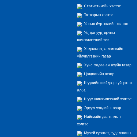
Статистикийн хэлтэс
Татварын хэлтэс
Улсын бүртгэлийн хэлтэс
Ус, цаг уур, орчны
шинжилгээний төв
Хөдөлмөр, халамжийн
үйлчилгээний газар
Хүнс, хөдөө аж ахуйн газар
Цагдаагийн газар
Шүүхийн шийдвэр гүйцэтгэх
алба
Шүүх шинжилгээний хэлтэс
Эрүүл мэндийн газар
Нийгмийн даатгалын
хэлтэс
Музей сургалт, судалгааны