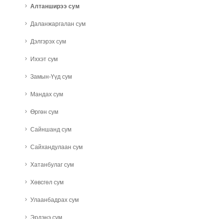
Алтанширээ сум
Даланжаргалан сум
Дэлгэрэх сум
Иххэт сум
Замын-Үүд сум
Мандах сум
Өргөн сум
Сайншанд сум
Сайхандулаан сум
Хатанбулаг сум
Хөвсгөл сум
Улаанбадрах сум
Эрдэнэ сум