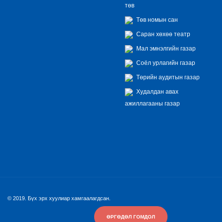
төв
Төв номын сан
Саран хөхөө театр
Мал эмнэлгийн газар
Соёл урлагийн газар
Төрийн аудитын газар
Худалдан авах
ажиллагааны газар
© 2019. Бүх эрх хуулиар хамгаалагдсан.
ӨРГӨДӨЛ ГОМДОЛ