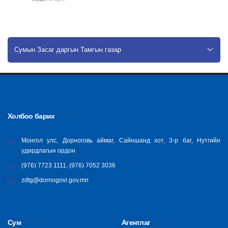
Сумын Засаг даргын Тамгын газар
Холбоо барих
Монгол улс, Дорноговь аймаг, Сайншанд хот, 3-р баг, Нутгийн
удирдлагын ордон
(976) 7723 1111, (976) 7052 3036
zdtg@dornogovi.gov.mn
Сум
Агентлаг