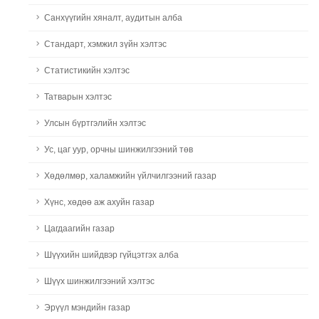
Санхүүгийн хяналт, аудитын алба
Стандарт, хэмжил зүйн хэлтэс
Статистикийн хэлтэс
Татварын хэлтэс
Улсын бүртгэлийн хэлтэс
Ус, цаг уур, орчны шинжилгээний төв
Хөдөлмөр, халамжийн үйлчилгээний газар
Хүнс, хөдөө аж ахуйн газар
Цагдаагийн газар
Шүүхийн шийдвэр гүйцэтгэх алба
Шүүх шинжилгээний хэлтэс
Эрүүл мэндийн газар