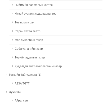
Нийгмийн даатгалын хэлтэс
Музей сургалт, судалгааны төв
Төв номын сан
Саран хөхөө театр
Мал эмнэлгийн газар
Соёл урлагийн газар
Төрийн аудитын газар
Худалдан авах ажиллагааны газар
Төсвийн байгууллага (1)
АЗЗА ТӨҮГ
Сум (14)
Айраг сум