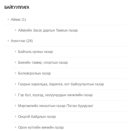
БАЙГУУЛЛАГА
Аймаг (1)
Аймгийн Засаг даргын Тамгын газар
Агентлаг (28)
Байгаль орчны газар
Биеийн тамир, спортын газар
Боловсролын газар
Газрын харилцаа, барилга, хот байгуулалтын газар
Гэр бүл, хүүхэд, залуучуудын хөгжлийн газар
Мэргэжлийн хяналтын газар /Татан буугдсан/
Онцгой байдлын газар
Орон нутгийн өмчийн газар