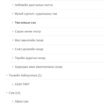
Нийгмийн даатгалын хэлтэс
Музей сургалт, судалгааны төв
Төв номын сан
Саран хөхөө театр
Мал эмнэлгийн газар
Соёл урлагийн газар
Төрийн аудитын газар
Худалдан авах ажиллагааны газар
Төсвийн байгууллага (1)
АЗЗА ТӨҮГ
Сум (14)
Айраг сум