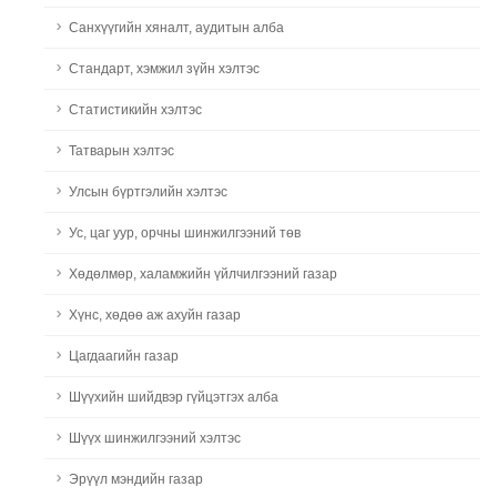
Санхүүгийн хяналт, аудитын алба
Стандарт, хэмжил зүйн хэлтэс
Статистикийн хэлтэс
Татварын хэлтэс
Улсын бүртгэлийн хэлтэс
Ус, цаг уур, орчны шинжилгээний төв
Хөдөлмөр, халамжийн үйлчилгээний газар
Хүнс, хөдөө аж ахуйн газар
Цагдаагийн газар
Шүүхийн шийдвэр гүйцэтгэх алба
Шүүх шинжилгээний хэлтэс
Эрүүл мэндийн газар