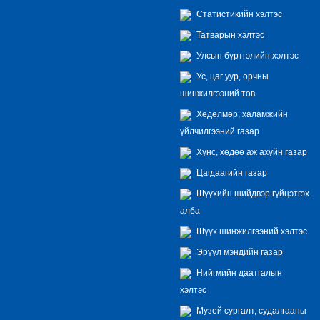
Статистикийн хэлтэс
Татварын хэлтэс
Улсын бүртгэлийн хэлтэс
Ус, цаг уур, орчны
шинжилгээний төв
Хөдөлмөр, халамжийн
үйлчилгээний газар
Хүнс, хөдөө аж ахуйн газар
Цагдаагийн газар
Шүүхийн шийдвэр гүйцэтгэх
алба
Шүүх шинжилгээний хэлтэс
Эрүүл мэндийн газар
Нийгмийн даатгалын
хэлтэс
Музей сургалт, судалгааны