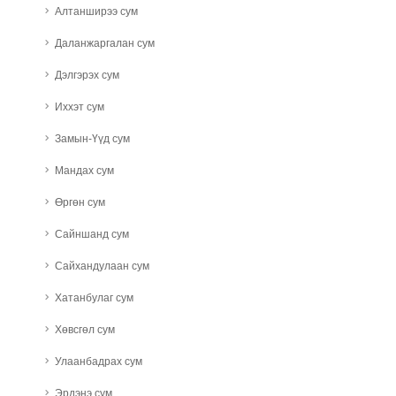
Алтанширээ сум
Даланжаргалан сум
Дэлгэрэх сум
Иххэт сум
Замын-Үүд сум
Мандах сум
Өргөн сум
Сайншанд сум
Сайхандулаан сум
Хатанбулаг сум
Хөвсгөл сум
Улаанбадрах сум
Эрдэнэ сум