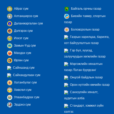
Айраг сум
Байгаль орчны газар
Алтанширээ сум
Биеийн тамир, спортын
газар
Даланжаргалан сум
Боловсролын газар
Дэлгэрэх сум
Газрын харилцаа, барилга,
Иххэт сум
хот байгуулалтын газар
Замын-Үүд сум
Гэр бүл, хүүхэд,
Мандах сум
залуучуудын хөгжлийн газар
Өргөн сум
Мэргэжлийн хяналтын
Сайншанд сум
газар /Татан буугдсан/
Сайхандулаан сум
Онцгой байдлын газар
Хатанбулаг сум
Орон нутгийн өмчийн газар
Хөвсгөл сум
Санхүүгийн хяналт,
Улаанбадрах сум
аудитын алба
Эрдэнэ сум
Стандарт, хэмжил зүйн
хэлтэс