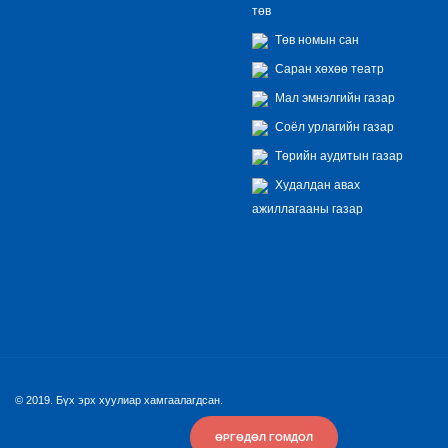
төв
Төв номын сан
Саран хөхөө театр
Мал эмнэлгийн газар
Соёл урлагийн газар
Төрийн аудитын газар
Худалдан авах
ажиллагааны газар
© 2019. Бүх эрх хуулиар хамгаалагдсан.
ӨРГӨДӨЛ ГОМДОЛ