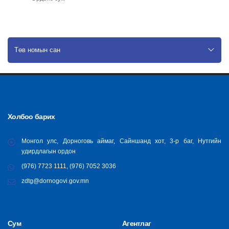
Төв номын сан
Холбоо барих
Монгол улс, Дорноговь аймаг, Сайншанд хот, 3-р баг, Нутгийн
удирдлагын ордон
(976) 7723 1111, (976) 7052 3036
zdtg@dornogovi.gov.mn
Сум
Агентлаг