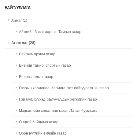
БАЙГУУЛЛАГА
Аймаг (1)
Аймгийн Засаг даргын Тамгын газар
Агентлаг (28)
Байгаль орчны газар
Биеийн тамир, спортын газар
Боловсролын газар
Газрын харилцаа, барилга, хот байгуулалтын газар
Гэр бүл, хүүхэд, залуучуудын хөгжлийн газар
Мэргэжлийн хяналтын газар /Татан буугдсан/
Онцгой байдлын газар
Орон нутгийн өмчийн газар