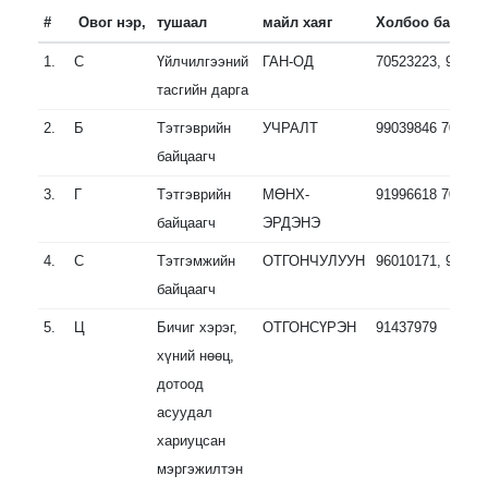
#
Овог нэр,
тушаал
майл хаяг
Холбоо барих
1.
С
Үйлчилгээний
ГАН-ОД
70523223, 99010
тасгийн дарга
2.
Б
Тэтгэврийн
УЧРАЛТ
99039846 705232
байцаагч
3.
Г
Тэтгэврийн
МӨНХ-
91996618 705236
байцаагч
ЭРДЭНЭ
4.
С
Тэтгэмжийн
ОТГОНЧУЛУУН
96010171, 99865
байцаагч
5.
Ц
Бичиг хэрэг,
ОТГОНСҮРЭН
91437979
хүний нөөц,
дотоод
асуудал
хариуцсан
мэргэжилтэн