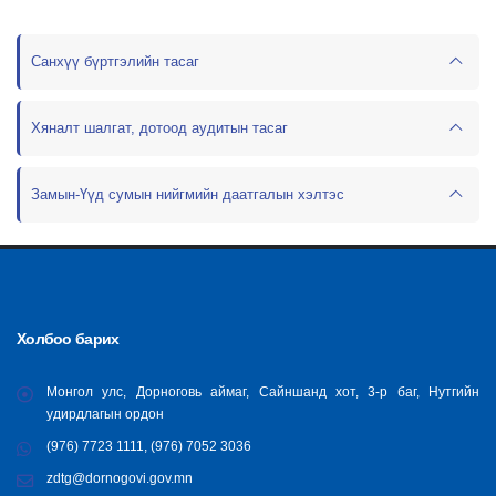
Санхүү бүртгэлийн тасаг
Хяналт шалгат, дотоод аудитын тасаг
Замын-Үүд сумын нийгмийн даатгалын хэлтэс
Холбоо барих
Монгол улс, Дорноговь аймаг, Сайншанд хот, 3-р баг, Нутгийн
удирдлагын ордон
(976) 7723 1111, (976) 7052 3036
zdtg@dornogovi.gov.mn