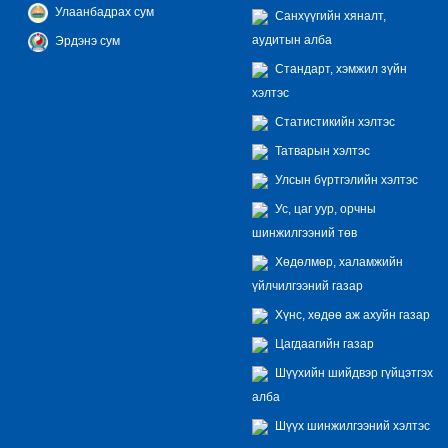
Улаанбадрах сум
Санхүүгийн хяналт,
аудитын алба
Эрдэнэ сум
Стандарт, хэмжил зүйн
хэлтэс
Статистикийн хэлтэс
Татварын хэлтэс
Улсын бүртгэлийн хэлтэс
Ус, цаг уур, орчны
шинжилгээний төв
Хөдөлмөр, халамжийн
үйлчилгээний газар
Хүнс, хөдөө аж ахуйн газар
Цагдаагийн газар
Шүүхийн шийдвэр гүйцэтгэх
алба
Шүүх шинжилгээний хэлтэс