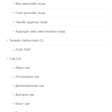
Мал эмнэлгийн газар
Соёл урлагийн газар
Төрийн аудитын газар
Худалдан авах ажиллагааны газар
Төсвийн байгууллага (1)
АЗЗА ТӨҮГ
Сум (14)
Айраг сум
Алтанширээ сум
Даланжаргалан сум
Дэлгэрэх сум
Иххэт сум