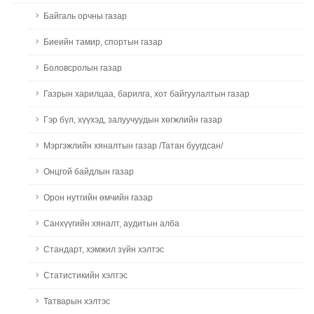
Байгаль орчны газар
Биеийн тамир, спортын газар
Боловсролын газар
Газрын харилцаа, барилга, хот байгуулалтын газар
Гэр бүл, хүүхэд, залуучуудын хөгжлийн газар
Мэргэжлийн хяналтын газар /Татан буугдсан/
Онцгой байдлын газар
Орон нутгийн өмчийн газар
Санхүүгийн хяналт, аудитын алба
Стандарт, хэмжил зүйн хэлтэс
Статистикийн хэлтэс
Татварын хэлтэс