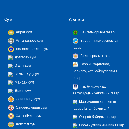
Сум
Агентлаг
Айраг сум
Байгаль орчны газар
Алтанширээ сум
Биеийн тамир, спортын
газар
Даланжаргалан сум
Боловсролын газар
Дэлгэрэх сум
Газрын харилцаа,
Иххэт сум
барилга, хот байгуулалтын
Замын-Үүд сум
газар
Мандах сум
Гэр бүл, хүүхэд,
Өргөн сум
залуучуудын хөгжлийн газар
Сайншанд сум
Мэргэжлийн хяналтын
Сайхандулаан сум
газар /Татан буугдсан/
Хатанбулаг сум
Онцгой байдлын газар
Хөвсгөл сум
Орон нутгийн өмчийн газар