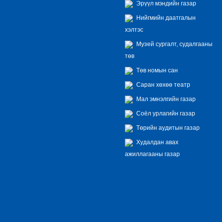
Эрүүл мэндийн газар
Нийгмийн даатгалын
хэлтэс
Музей сургалт, судалгааны
төв
Төв номын сан
Саран хөхөө театр
Мал эмнэлгийн газар
Соёл урлагийн газар
Төрийн аудитын газар
Худалдан авах
ажиллагааны газар