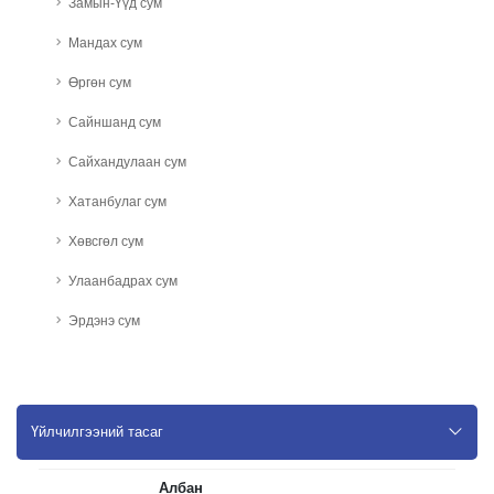
Замын-Үүд сум
Мандах сум
Өргөн сум
Сайншанд сум
Сайхандулаан сум
Хатанбулаг сум
Хөвсгөл сум
Улаанбадрах сум
Эрдэнэ сум
Үйлчилгээний тасаг
Албан