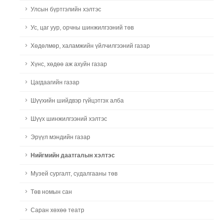
Улсын бүртгэлийн хэлтэс
Ус, цаг уур, орчны шинжилгээний төв
Хөдөлмөр, халамжийн үйлчилгээний газар
Хүнс, хөдөө аж ахуйн газар
Цагдаагийн газар
Шүүхийн шийдвэр гүйцэтгэх алба
Шүүх шинжилгээний хэлтэс
Эрүүл мэндийн газар
Нийгмийн даатгалын хэлтэс
Музей сургалт, судалгааны төв
Төв номын сан
Саран хөхөө театр