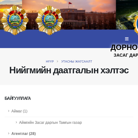
ДОРНО
ЗАСАГ ДА
НҮҮР
УТАСНЫ ЖАГСААЛТ
Нийгмийн даатгалын хэлтэс
БАЙГУУЛЛАГА
Аймаг (1)
Аймгийн Засаг даргын Тамгын газар
Агентлаг (28)