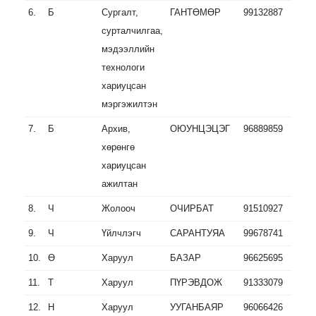
6.
Б
Сургалт,
ГАНТӨМӨР
99132887
сурталчилгаа,
мэдээллийн
технологи
хариуцсан
мэргэжилтэн
7.
Б
Архив,
ОЮУНЦЭЦЭГ
96889859
хөрөнгө
хариуцсан
ажилтан
8.
Ч
Жолооч
ОЧИРБАТ
91510927
9.
Ч
Үйлчлэгч
САРАНТУЯА
99678741
10.
Ө
Харуул
БАЗАР
96625695
11.
Т
Харуул
ПҮРЭВДОЖ
91333079
12.
Н
Харуул
УУГАНБАЯР
96066426