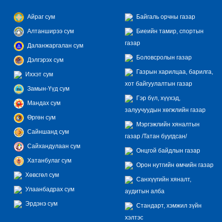
Айраг сум
Байгаль орчны газар
Алтанширээ сум
Биеийн тамир, спортын
газар
Даланжаргалан сум
Боловсролын газар
Дэлгэрэх сум
Газрын харилцаа, барилга,
Иххэт сум
хот байгуулалтын газар
Замын-Үүд сум
Гэр бүл, хүүхэд,
Мандах сум
залуучуудын хөгжлийн газар
Өргөн сум
Мэргэжлийн хяналтын
Сайншанд сум
газар /Татан буугдсан/
Сайхандулаан сум
Онцгой байдлын газар
Хатанбулаг сум
Орон нутгийн өмчийн газар
Хөвсгөл сум
Санхүүгийн хяналт,
Улаанбадрах сум
аудитын алба
Эрдэнэ сум
Стандарт, хэмжил зүйн
хэлтэс