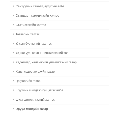
Санхүүгийн хяналт, аудитын алба
Стандарт, хэмжил зүйн хэлтэс
Статистикийн хэлтэс
Татварын хэлтэс
Улсын бүртгэлийн хэлтэс
Ус, цаг уур, орчны шинжилгээний төв
Хөдөлмөр, халамжийн үйлчилгээний газар
Хүнс, хөдөө аж ахуйн газар
Цагдаагийн газар
Шүүхийн шийдвэр гүйцэтгэх алба
Шүүх шинжилгээний хэлтэс
Эрүүл мэндийн газар