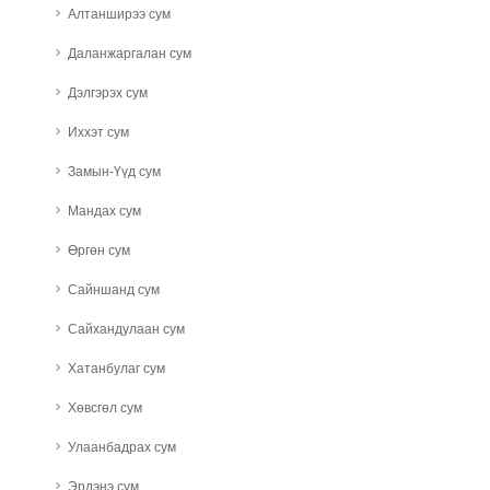
Алтанширээ сум
Даланжаргалан сум
Дэлгэрэх сум
Иххэт сум
Замын-Үүд сум
Мандах сум
Өргөн сум
Сайншанд сум
Сайхандулаан сум
Хатанбулаг сум
Хөвсгөл сум
Улаанбадрах сум
Эрдэнэ сум