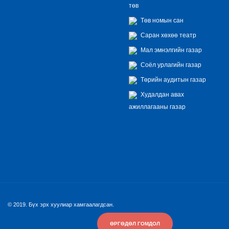
төв
Төв номын сан
Саран хөхөө театр
Мал эмнэлгийн газар
Соёл урлагийн газар
Төрийн аудитын газар
Худалдан авах
ажиллагааны газар
© 2019. Бүх эрх хуулиар хамгаалагдсан.
ӨРГӨДӨЛ ГОМДОЛ