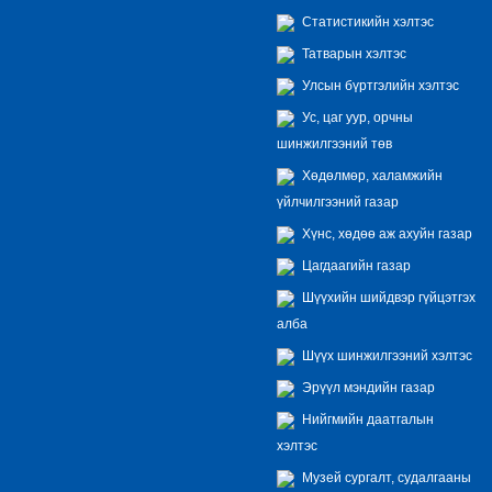
Статистикийн хэлтэс
Татварын хэлтэс
Улсын бүртгэлийн хэлтэс
Ус, цаг уур, орчны
шинжилгээний төв
Хөдөлмөр, халамжийн
үйлчилгээний газар
Хүнс, хөдөө аж ахуйн газар
Цагдаагийн газар
Шүүхийн шийдвэр гүйцэтгэх
алба
Шүүх шинжилгээний хэлтэс
Эрүүл мэндийн газар
Нийгмийн даатгалын
хэлтэс
Музей сургалт, судалгааны