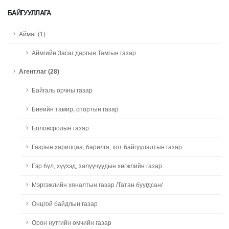
БАЙГУУЛЛАГА
Аймаг (1)
Аймгийн Засаг даргын Тамгын газар
Агентлаг (28)
Байгаль орчны газар
Биеийн тамир, спортын газар
Боловсролын газар
Газрын харилцаа, барилга, хот байгуулалтын газар
Гэр бүл, хүүхэд, залуучуудын хөгжлийн газар
Мэргэжлийн хяналтын газар /Татан буугдсан/
Онцгой байдлын газар
Орон нутгийн өмчийн газар