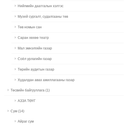
Нийгмийн даатгалын хэлтэс
Музей сургалт, судалгааны төв
Төв номын сан
Саран хөхөө театр
Мал эмнэлгийн газар
Соёл урлагийн газар
Төрийн аудитын газар
Худалдан авах ажиллагааны газар
Төсвийн байгууллага (1)
АЗЗА ТӨҮГ
Сум (14)
Айраг сум