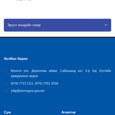
Эрүүл мэндийн газар
Холбоо барих
Монгол улс, Дорноговь аймаг, Сайншанд хот, 3-р баг, Нутгийн
удирдлагын ордон
(976) 7723 1111, (976) 7052 3036
zdtg@dornogovi.gov.mn
Сум
Агентлаг