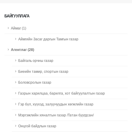
БАЙГУУЛЛАГА
Аймаг (1)
Аймгийн Засаг даргын Тамгын газар
Агентлаг (28)
Байгаль орчны газар
Биеийн тамир, спортын газар
Боловсролын газар
Газрын харилцаа, барилга, хот байгуулалтын газар
Гэр бүл, хүүхэд, залуучуудын хөгжлийн газар
Мэргэжлийн хяналтын газар /Татан буугдсан/
Онцгой байдлын газар