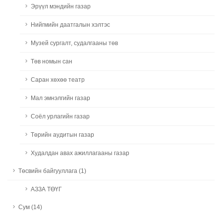
Эрүүл мэндийн газар
Нийгмийн даатгалын хэлтэс
Музей сургалт, судалгааны төв
Төв номын сан
Саран хөхөө театр
Мал эмнэлгийн газар
Соёл урлагийн газар
Төрийн аудитын газар
Худалдан авах ажиллагааны газар
Төсвийн байгууллага (1)
АЗЗА ТӨҮГ
Сум (14)