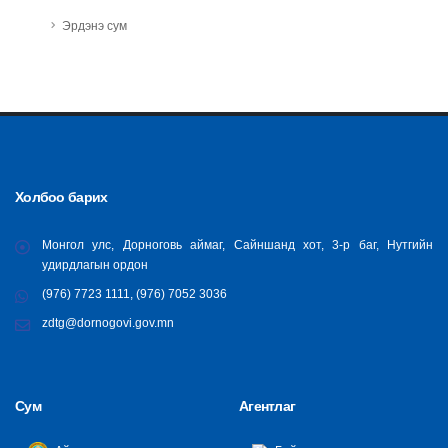
Эрдэнэ сум
Холбоо барих
Монгол улс, Дорноговь аймаг, Сайншанд хот, 3-р баг, Нутгийн
удирдлагын ордон
(976) 7723 1111, (976) 7052 3036
zdtg@dornogovi.gov.mn
Сум
Агентлаг