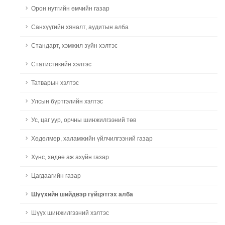
Орон нутгийн өмчийн газар
Санхүүгийн хяналт, аудитын алба
Стандарт, хэмжил зүйн хэлтэс
Статистикийн хэлтэс
Татварын хэлтэс
Улсын бүртгэлийн хэлтэс
Ус, цаг уур, орчны шинжилгээний төв
Хөдөлмөр, халамжийн үйлчилгээний газар
Хүнс, хөдөө аж ахуйн газар
Цагдаагийн газар
Шүүхийн шийдвэр гүйцэтгэх алба
Шүүх шинжилгээний хэлтэс