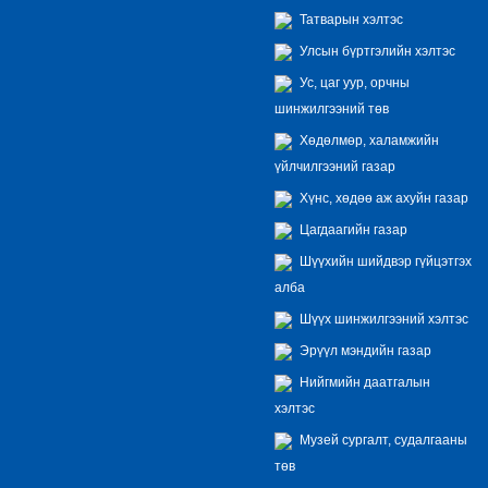
Татварын хэлтэс
Улсын бүртгэлийн хэлтэс
Ус, цаг уур, орчны
шинжилгээний төв
Хөдөлмөр, халамжийн
үйлчилгээний газар
Хүнс, хөдөө аж ахуйн газар
Цагдаагийн газар
Шүүхийн шийдвэр гүйцэтгэх
алба
Шүүх шинжилгээний хэлтэс
Эрүүл мэндийн газар
Нийгмийн даатгалын
хэлтэс
Музей сургалт, судалгааны
төв