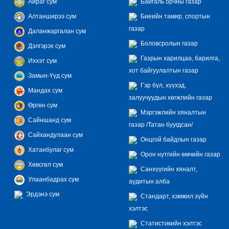
Айраг сум
Байгаль орчны газар
Алтанширээ сум
Биеийн тамир, спортын
газар
Даланжаргалан сум
Боловсролын газар
Дэлгэрэх сум
Газрын харилцаа, барилга,
Иххэт сум
хот байгуулалтын газар
Замын-Үүд сум
Гэр бүл, хүүхэд,
Мандах сум
залуучуудын хөгжлийн газар
Өргөн сум
Мэргэжлийн хяналтын
Сайншанд сум
газар /Татан буугдсан/
Сайхандулаан сум
Онцгой байдлын газар
Хатанбулаг сум
Орон нутгийн өмчийн газар
Хөвсгөл сум
Санхүүгийн хяналт,
Улаанбадрах сум
аудитын алба
Эрдэнэ сум
Стандарт, хэмжил зүйн
хэлтэс
Статистикийн хэлтэс