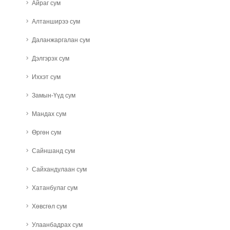
Айраг сум
Алтанширээ сум
Даланжаргалан сум
Дэлгэрэх сум
Иххэт сум
Замын-Үүд сум
Мандах сум
Өргөн сум
Сайншанд сум
Сайхандулаан сум
Хатанбулаг сум
Хөвсгөл сум
Улаанбадрах сум