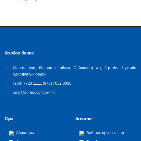
Холбоо барих
Монгол улс, Дорноговь аймаг, Сайншанд хот, 3-р баг, Нутгийн
удирдлагын ордон
(976) 7723 1111, (976) 7052 3036
zdtg@dornogovi.gov.mn
Сум
Агентлаг
Айраг сум
Байгаль орчны газар