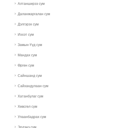
Алтанширээ сум
Даланжаргалан сум
Дэлгэрэх сум
Иххэт сум
Замын-Үүд сум
Мандах сум
Өргөн сум
Сайншанд сум
Сайхандулаан сум
Хатанбулаг сум
Хөвсгөл сум
Улаанбадрах сум
Эрдэнэ сум