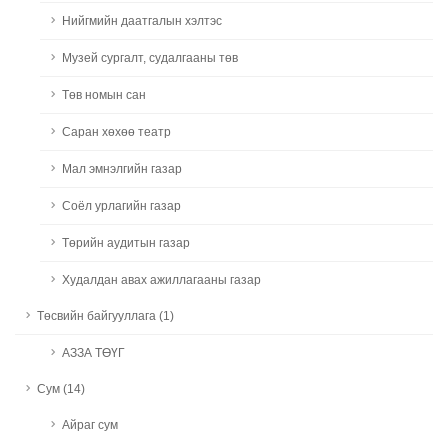
Нийгмийн даатгалын хэлтэс
Музей сургалт, судалгааны төв
Төв номын сан
Саран хөхөө театр
Мал эмнэлгийн газар
Соёл урлагийн газар
Төрийн аудитын газар
Худалдан авах ажиллагааны газар
Төсвийн байгууллага (1)
АЗЗА ТӨҮГ
Сум (14)
Айраг сум