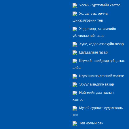
Улсын бүртгэлийн хэлтэс
Ус, цаг уур, орчны
шинжилгээний төв
Хөдөлмөр, халамжийн
үйлчилгээний газар
Хүнс, хөдөө аж ахуйн газар
Цагдаагийн газар
Шүүхийн шийдвэр гүйцэтгэх
алба
Шүүх шинжилгээний хэлтэс
Эрүүл мэндийн газар
Нийгмийн даатгалын
хэлтэс
Музей сургалт, судалгааны
төв
Төв номын сан