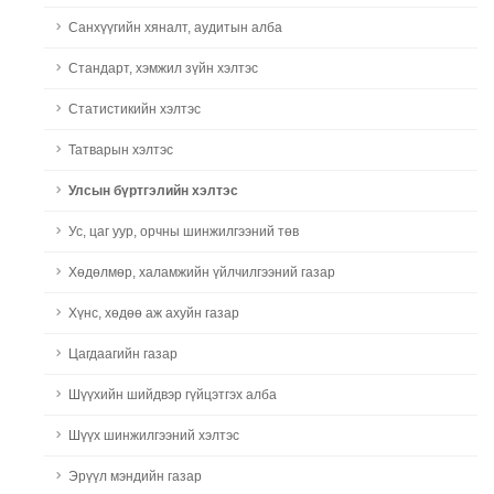
Санхүүгийн хяналт, аудитын алба
Стандарт, хэмжил зүйн хэлтэс
Статистикийн хэлтэс
Татварын хэлтэс
Улсын бүртгэлийн хэлтэс
Ус, цаг уур, орчны шинжилгээний төв
Хөдөлмөр, халамжийн үйлчилгээний газар
Хүнс, хөдөө аж ахуйн газар
Цагдаагийн газар
Шүүхийн шийдвэр гүйцэтгэх алба
Шүүх шинжилгээний хэлтэс
Эрүүл мэндийн газар