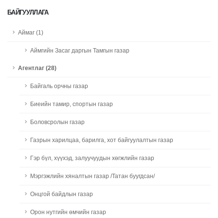
БАЙГУУЛЛАГА
Аймаг (1)
Аймгийн Засаг даргын Тамгын газар
Агентлаг (28)
Байгаль орчны газар
Биеийн тамир, спортын газар
Боловсролын газар
Газрын харилцаа, барилга, хот байгуулалтын газар
Гэр бүл, хүүхэд, залуучуудын хөгжлийн газар
Мэргэжлийн хяналтын газар /Татан буугдсан/
Онцгой байдлын газар
Орон нутгийн өмчийн газар