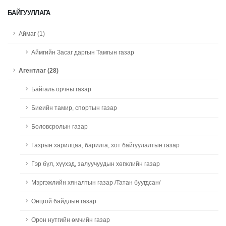
БАЙГУУЛЛАГА
Аймаг (1)
Аймгийн Засаг даргын Тамгын газар
Агентлаг (28)
Байгаль орчны газар
Биеийн тамир, спортын газар
Боловсролын газар
Газрын харилцаа, барилга, хот байгуулалтын газар
Гэр бүл, хүүхэд, залуучуудын хөгжлийн газар
Мэргэжлийн хяналтын газар /Татан буугдсан/
Онцгой байдлын газар
Орон нутгийн өмчийн газар