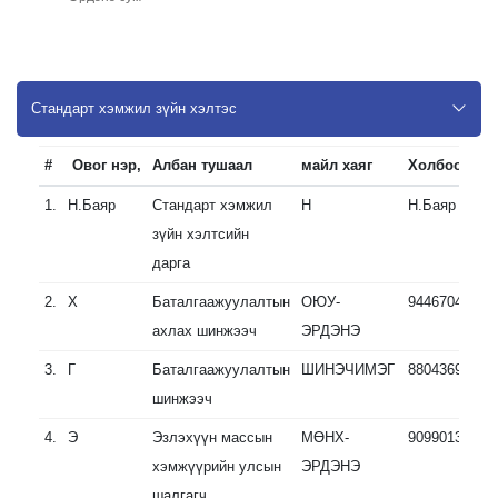
Стандарт хэмжил зүйн хэлтэс
#
Овог нэр,
Албан тушаал
майл хаяг
Холбоо бар
1.
Н.Баяр
Стандарт хэмжил
Н
Н.Баяр
зүйн хэлтсийн
дарга
2.
Х
Баталгаажуулалтын
ОЮУ-
94467046
ахлах шинжээч
ЭРДЭНЭ
3.
Г
Баталгаажуулалтын
ШИНЭЧИМЭГ
88043691
шинжээч
4.
Э
Эзлэхүүн массын
МӨНХ-
90990131
хэмжүүрийн улсын
ЭРДЭНЭ
шалгагч