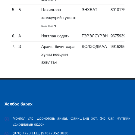
5.
Б
Цахилгаан
ЭНХБАТ
89101757
хэмжүүрийн улсын
шалгагч
6.
А
Нягтлан бодогч
ГЭРЭЛСҮРЭН
96759394
7.
Э
Архив, бичиг хэрэг
ДОЛЗОДМАА
99162964
хүний нөөцийн
ажилтан
Холбоо барих
Монгол улс, Дорноговь аймаг, Сайншанд хот, 3-р баг, Нутгийн
удирдлагын ордон
(976) 7723 1111, (976) 7052 3036