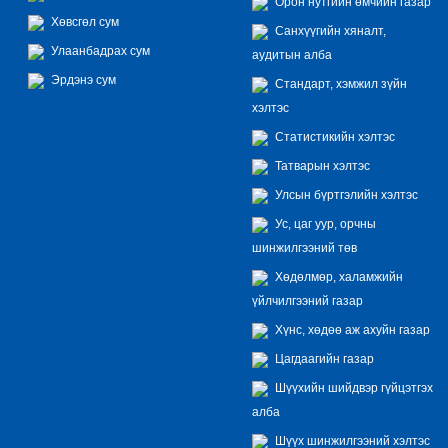
Орон нутгийн өмчийн газар
Хөвсгөл сум
Санхүүгийн хяналт,
Улаанбадрах сум
аудитын алба
Эрдэнэ сум
Стандарт, хэмжил зүйн
хэлтэс
Статистикийн хэлтэс
Татварын хэлтэс
Улсын бүртгэлийн хэлтэс
Ус, цаг уур, орчны
шинжилгээний төв
Хөдөлмөр, халамжийн
үйлчилгээний газар
Хүнс, хөдөө аж ахуйн газар
Цагдаагийн газар
Шүүхийн шийдвэр гүйцэтгэх
алба
Шүүх шинжилгээний хэлтэс