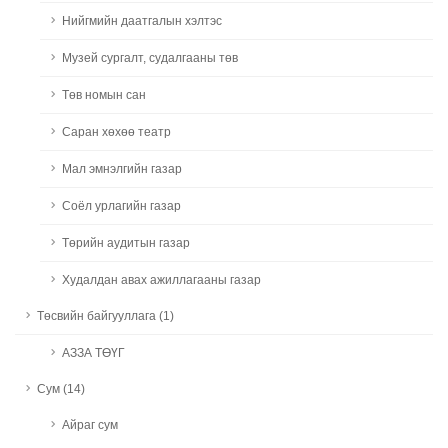
Нийгмийн даатгалын хэлтэс
Музей сургалт, судалгааны төв
Төв номын сан
Саран хөхөө театр
Мал эмнэлгийн газар
Соёл урлагийн газар
Төрийн аудитын газар
Худалдан авах ажиллагааны газар
Төсвийн байгууллага (1)
АЗЗА ТӨҮГ
Сум (14)
Айраг сум