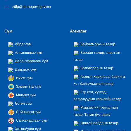
zdtg@dornogovi.gov.mn
Сум
Агентлаг
Айраг сум
Байгаль орчны газар
Алтанширээ сум
Биеийн тамир, спортын
газар
Даланжаргалан сум
Боловсролын газар
Дэлгэрэх сум
Газрын харилцаа, барилга,
Иххэт сум
хот байгуулалтын газар
Замын-Үүд сум
Гэр бүл, хүүхэд,
Мандах сум
залуучуудын хөгжлийн газар
Өргөн сум
Мэргэжлийн хяналтын
Сайншанд сум
газар /Татан буугдсан/
Сайхандулаан сум
Онцгой байдлын газар
Хатанбулаг сум