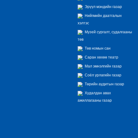
Эрүүл мэндийн газар
Нийгмийн даатгалын
хэлтэс
Музей сургалт, судалгааны
төв
Төв номын сан
Саран хөхөө театр
Мал эмнэлгийн газар
Соёл урлагийн газар
Төрийн аудитын газар
Худалдан авах
ажиллагааны газар