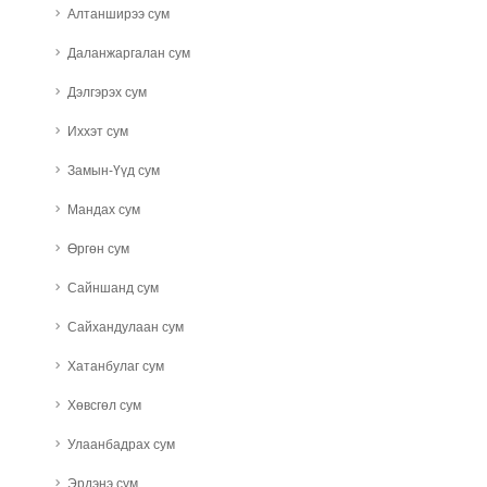
Алтанширээ сум
Даланжаргалан сум
Дэлгэрэх сум
Иххэт сум
Замын-Үүд сум
Мандах сум
Өргөн сум
Сайншанд сум
Сайхандулаан сум
Хатанбулаг сум
Хөвсгөл сум
Улаанбадрах сум
Эрдэнэ сум