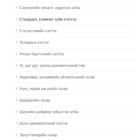
Санхүүгийн хяналт, аудитын алба
Стандарт, хэмжил зүйн хэлтэс
Статистикийн хэлтэс
Татварын хэлтэс
Улсын бүртгэлийн хэлтэс
Ус, цаг уур, орчны шинжилгээний төв
Хөдөлмөр, халамжийн үйлчилгээний газар
Хүнс, хөдөө аж ахуйн газар
Цагдаагийн газар
Шүүхийн шийдвэр гүйцэтгэх алба
Шүүх шинжилгээний хэлтэс
Эрүүл мэндийн газар