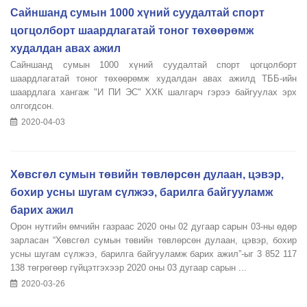
Сайншанд сумын 1000 хүний суудалтай спорт
цогцолборт шаардлагатай тоног төхөөрөмж
худалдан авах ажил
Сайншанд сумын 1000 хүний суудалтай спорт цогцолборт
шаардлагатай тоног төхөөрөмж худалдан авах ажилд ТББ-ийн
шаардлага хангаж "И ПИ ЭС" ХХК шалгарч гэрээ байгуулах эрх
олгогдсон.
2020-04-03
Хөвсгөл сумын төвийн төвлөрсөн дулаан, цэвэр,
бохир усны шугам сүлжээ, барилга байгууламж
барих ажил
Орон нутгийн өмчийн газраас 2020 оны 02 дугаар сарын 03-ны өдөр
зарласан “Хөвсгөл сумын төвийн төвлөрсөн дулаан, цэвэр, бохир
усны шугам сүлжээ, барилга байгууламж барих ажил”-ыг 3 852 117
138 төгрөгөөр гүйцэтгэхээр 2020 оны 03 дугаар сарын ...
2020-03-26