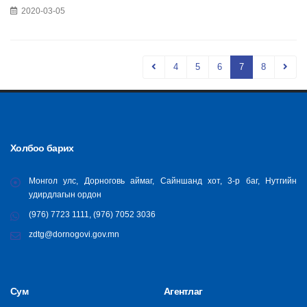
2020-03-05
4
5
6
7
8
Холбоо барих
Монгол улс, Дорноговь аймаг, Сайншанд хот, 3-р баг, Нутгийн
удирдлагын ордон
(976) 7723 1111, (976) 7052 3036
zdtg@dornogovi.gov.mn
Сум
Агентлаг