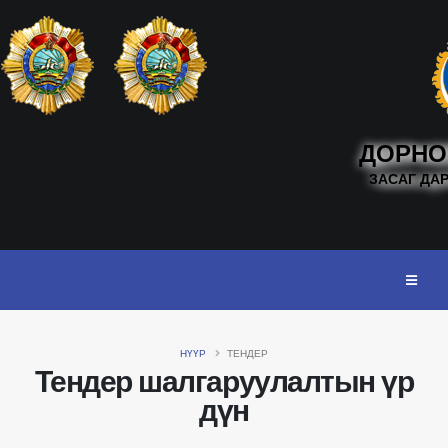
ДОРНО
ЗАСАГ ДА
НҮҮР
ТЕНДЕР
Тендер шалгаруулалтын үр
дүн