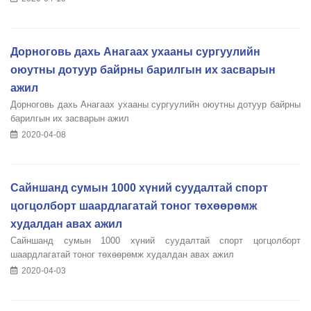
Дорноговь дахь Анагаах ухааны сургуулийн
оюутны дотуур байрны барилгын их засварын
ажил
Дорноговь дахь Анагаах ухааны сургуулийн оюутны дотуур байрны
барилгын их засварын ажил
2020-04-08
Сайншанд сумын 1000 хүний суудалтай спорт
цогцолборт шаардлагатай тоног төхөөрөмж
худалдан авах ажил
Сайншанд сумын 1000 хүний суудалтай спорт цогцолборт
шаардлагатай тоног төхөөрөмж худалдан авах ажил
2020-04-03