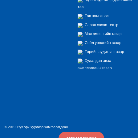
төв
Төв номын сан
Саран хөхөө театр
Мал эмнэлгийн газар
Соёл урлагийн газар
Төрийн аудитын газар
Худалдан авах
ажиллагааны газар
© 2019. Бүх эрх хуулиар хамгаалагдсан.