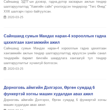
Сайншанд ЗДТГ-ын дээвэр, гадна,дотор засварын ажлын тендер
шалгаруулалтад "Хамгийн сайн" үнэлэгдсэн тендерээр "Төгс Өнөд"
ХХК шалгарч гэрээ байгуулсан.
2020-03-25
Сайншанд сумын Мандах наран-4 хорооллын гадна
цахилгаан хангамжийн ажил
Сайншанд сумын Мандах наран-4 хорооллын гадна цахилгаан
хангамжийн ажлын тендер шалгаруулалтад ирүүлсэн үнийн санал
тендерийн баримт бичгийн шаардлага хангаагүй тул тендер
шалгаруулалтыг хүчингүй болгосон.
2020-03-25
Дорноговь аймгийн Дэлгэрэх, Өргөн сумдад 6
функертэй хогны машин худалдан авах ажил
Дорноговь аймгийн Дэлгэрэх, Өргөн сумдад 6 функертэй хогны
машин худалдан авах ажил