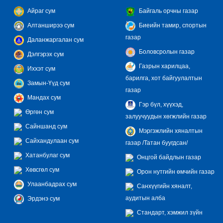
Айраг сум
Байгаль орчны газар
Алтанширээ сум
Биеийн тамир, спортын
газар
Даланжаргалан сум
Боловсролын газар
Дэлгэрэх сум
Газрын харилцаа,
Иххэт сум
барилга, хот байгуулалтын
Замын-Үүд сум
газар
Мандах сум
Гэр бүл, хүүхэд,
Өргөн сум
залуучуудын хөгжлийн газар
Сайншанд сум
Мэргэжлийн хяналтын
Сайхандулаан сум
газар /Татан буугдсан/
Хатанбулаг сум
Онцгой байдлын газар
Хөвсгөл сум
Орон нутгийн өмчийн газар
Улаанбадрах сум
Санхүүгийн хяналт,
аудитын алба
Эрдэнэ сум
Стандарт, хэмжил зүйн