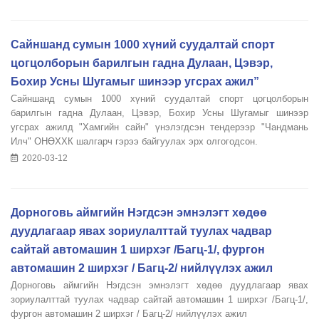
Сайншанд сумын 1000 хүний суудалтай спорт
цогцолборын барилгын гадна Дулаан, Цэвэр,
Бохир Усны Шугамыг шинээр угсрах ажил”
Сайншанд сумын 1000 хүний суудалтай спорт цогцолборын
барилгын гадна Дулаан, Цэвэр, Бохир Усны Шугамыг шинээр
угсрах ажилд "Хамгийн сайн" үнэлэгдсэн тендерээр "Чандмань
Илч" ОНӨХХК шалгарч гэрээ байгуулах эрх олгогодсон.
2020-03-12
Дорноговь аймгийн Нэгдсэн эмнэлэгт хөдөө
дуудлагаар явах зориулалттай туулах чадвар
сайтай автомашин 1 ширхэг /Багц-1/, фургон
автомашин 2 ширхэг / Багц-2/ нийлүүлэх ажил
Дорноговь аймгийн Нэгдсэн эмнэлэгт хөдөө дуудлагаар явах
зориулалттай туулах чадвар сайтай автомашин 1 ширхэг /Багц-1/,
фургон автомашин 2 ширхэг / Багц-2/ нийлүүлэх ажил