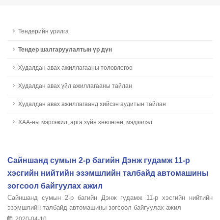
Тендерийн урилга
Тендер шалгаруулалтын үр дүн
Худалдан авах ажиллагааны төлөвлөгөө
Худалдан авах үйл ажиллагааны тайлан
Худалдан авах ажиллагаанд хийсэн аудитын тайлан
ХАА-ны мэргэжил, арга зүйн зөвлөгөө, мэдээлэл
Сайншанд сумын 2-р багийн Дэнж гудамж 11-р
хэсгийн нийтийн эзэмшлийн талбайд автомашины
зогсоол байгуулах ажил
Сайншанд сумын 2-р багийн Дэнж гудамж 11-р хэсгийн нийтийн
эзэмшлийн талбайд автомашины зогсоол байгуулах ажил
2020-04-10