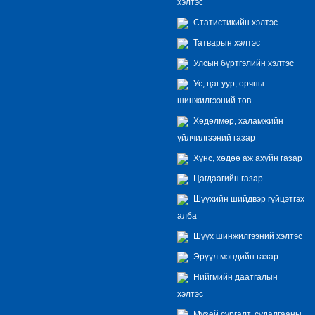
хэлтэс
Статистикийн хэлтэс
Татварын хэлтэс
Улсын бүртгэлийн хэлтэс
Ус, цаг уур, орчны
шинжилгээний төв
Хөдөлмөр, халамжийн
үйлчилгээний газар
Хүнс, хөдөө аж ахуйн газар
Цагдаагийн газар
Шүүхийн шийдвэр гүйцэтгэх
алба
Шүүх шинжилгээний хэлтэс
Эрүүл мэндийн газар
Нийгмийн даатгалын
хэлтэс
Музей сургалт, судалгааны