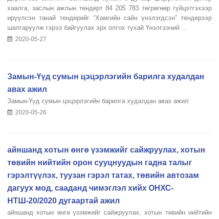
хаалга, заслын ажлын тендерт 84 205 783 төгрөгөөр гүйцэтгэхээр
ирүүлсэн танай тендерийг “Хамгийн сайн үнэлэгдсэн” тендерээр
шалгаруулж гэрээ байгуулах эрх олгох тухай Үнэлгээний ...
2020-05-27
Замын-Үүд сумын цэцэрлэгийн барилга худалдан
авах ажил
Замын-Үүд сумын цэцэрлэгийн барилга худалдан авах ажил
2020-05-26
айншанд хотын өнгө үзэмжийг сайжруулах, хотын
төвийн нийтийн орон сууцнуудын гадна талыг
гэрэлтүүлэх, туузан гэрэл татах, төвийн автозам
дагуух мод, сааданд чимэглэл хийх ОНХС-
НТШ-20/2020 дугаартай ажил
айншанд хотын өнгө үзэмжийг сайжруулах, хотын төвийн нийтийн