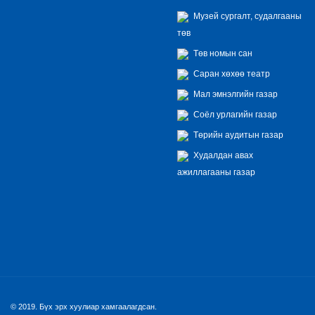
Музей сургалт, судалгааны
төв
Төв номын сан
Саран хөхөө театр
Мал эмнэлгийн газар
Соёл урлагийн газар
Төрийн аудитын газар
Худалдан авах
ажиллагааны газар
© 2019. Бүх эрх хуулиар хамгаалагдсан.