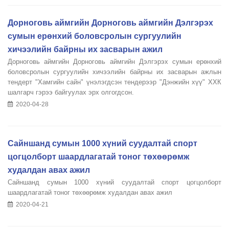
Дорноговь аймгийн Дорноговь аймгийн Дэлгэрэх
сумын ерөнхий боловсролын сургуулийн
хичээлийн байрны их засварын ажил
Дорноговь аймгийн Дорноговь аймгийн Дэлгэрэх сумын ерөнхий
боловсролын сургуулийн хичээлийн байрны их засварын ажлын
тендерт "Хамгийн сайн" үнэлэгдсэн тендерээр "Дэнжийн хүү" ХХК
шалгарч гэрээ байгуулах эрх олгогдсон.
2020-04-28
Сайншанд сумын 1000 хүний суудалтай спорт
цогцолборт шаардлагатай тоног төхөөрөмж
худалдан авах ажил
Сайншанд сумын 1000 хүний суудалтай спорт цогцолборт
шаардлагатай тоног төхөөрөмж худалдан авах ажил
2020-04-21