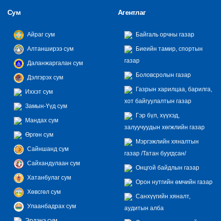
Сум
Агентлаг
Айраг сум
Байгаль орчны газар
Алтанширээ сум
Биеийн тамир, спортын
газар
Даланжаргалан сум
Боловсролын газар
Дэлгэрэх сум
Газрын харилцаа, барилга,
Иххэт сум
хот байгуулалтын газар
Замын-Үүд сум
Гэр бүл, хүүхэд,
Мандах сум
залуучуудын хөгжлийн газар
Өргөн сум
Мэргэжлийн хяналтын
Сайншанд сум
газар /Татан буугдсан/
Сайхандулаан сум
Онцгой байдлын газар
Хатанбулаг сум
Орон нутгийн өмчийн газар
Хөвсгөл сум
Санхүүгийн хяналт,
Улаанбадрах сум
аудитын алба
Эрдэнэ сум