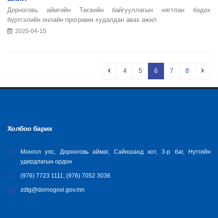
Дорноговь аймгийн Төсвийн байгууллагын нягтлан бодох
бүртгэлийн онлайн программ худалдан авах ажил
2020-04-15
4
5
6
7
8
Холбоо барих
Монгол улс, Дорноговь аймаг, Сайншанд хот, 3-р баг, Нутгийн
удирдлагын ордон
(976) 7723 1111, (976) 7052 3036
zdtg@dornogovi.gov.mn