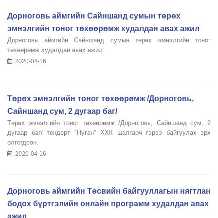
Дорноговь аймгийн Сайншанд сумын төрөх
эмнэлгийн тоног төхөөрөмж худалдан авах ажил
Дорноговь аймгийн Сайншанд сумын төрөх эмнэлгийн тоног
төхөөрөмж худалдан авах ажил
2020-04-16
Төрөх эмнэлгийн тоног төхөөрөмж /Дорноговь,
Сайншанд сум, 2 дугаар баг/
Төрөх эмнэлгийн тоног төхөөрөмж /Дорноговь, Сайншанд сум, 2
дугаар баг/ тендерт "Нуган" ХХК шалгарч гэрээ байгуулах эрх
олгогдсон.
2020-04-16
Дорноговь аймгийн Төсвийн байгууллагын нягтлан
бодох бүртгэлийн онлайн программ худалдан авах
ажил