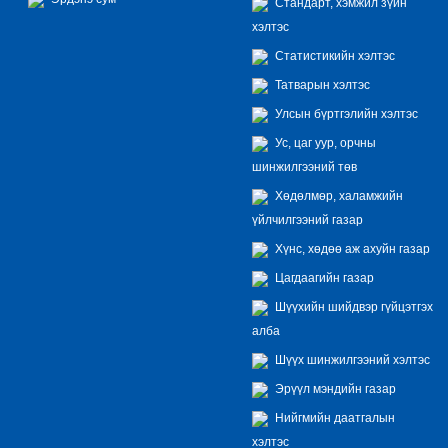
Стандарт, хэмжил зүйн
хэлтэс
Статистикийн хэлтэс
Татварын хэлтэс
Улсын бүртгэлийн хэлтэс
Ус, цаг уур, орчны
шинжилгээний төв
Хөдөлмөр, халамжийн
үйлчилгээний газар
Хүнс, хөдөө аж ахуйн газар
Цагдаагийн газар
Шүүхийн шийдвэр гүйцэтгэх
алба
Шүүх шинжилгээний хэлтэс
Эрүүл мэндийн газар
Нийгмийн даатгалын
хэлтэс