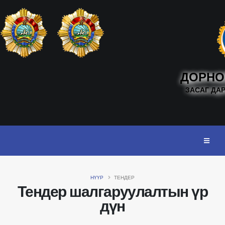
ДОРНО
ЗАСАГ ДА
НҮҮР
ТЕНДЕР
Тендер шалгаруулалтын үр
дүн