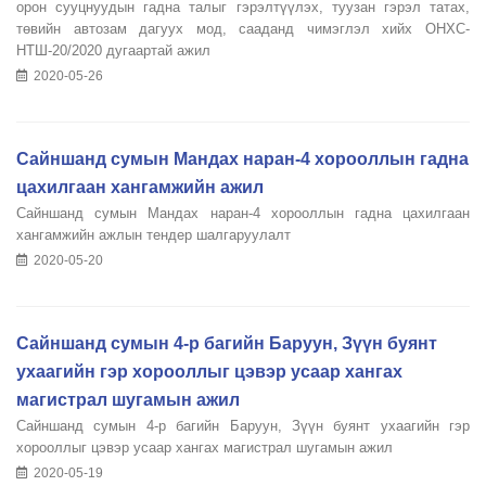
орон сууцнуудын гадна талыг гэрэлтүүлэх, туузан гэрэл татах,
төвийн автозам дагуух мод, сааданд чимэглэл хийх ОНХС-
НТШ-20/2020 дугаартай ажил
2020-05-26
Сайншанд сумын Мандах наран-4 хорооллын гадна
цахилгаан хангамжийн ажил
Сайншанд сумын Мандах наран-4 хорооллын гадна цахилгаан
хангамжийн ажлын тендер шалгаруулалт
2020-05-20
Сайншанд сумын 4-р багийн Баруун, Зүүн буянт
ухаагийн гэр хорооллыг цэвэр усаар хангах
магистрал шугамын ажил
Сайншанд сумын 4-р багийн Баруун, Зүүн буянт ухаагийн гэр
хорооллыг цэвэр усаар хангах магистрал шугамын ажил
2020-05-19