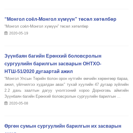
“Монгол соёл-Монгол хүмүүн” төсөл хөтөлбөр
“Монгол соёл-Монгол хүмүүн” төсөл хөтөлбөр
2020-05-19
Зүүнбаян багийн Ерөнхий боловсролын
сургуулийн барилгын засварын ОНТХО-
НТШ-51/2020 дугаартай ажил
“Монгол Улсын Төрийн болон орон нутгийн өмчийн хөрөнгөөр бараа,
ажил, үйлчилгээ худалдан авах” тухай хуулийн 47 дугаар зүйлийн
2.2 дахь заалтын дагуу үнэлгээний хороо Дорноговь аймгийн
Зүүнбаян багийн Ерөнхий боловсролын сургуулийн барилгын ...
2020-05-08
Өргөн сумын сургуулийн барилгын их засварын