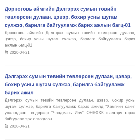
Дорноговь аймгийн Дэлгэрэх сумын төвийн
төвлөрсөн дулаан, цэвэр, бохир усны шугам
сүлжээ, барилга байгууламж барих ажлын багц-01
Дорноговь аймгийн Дэлгэрэх сумын төвийн төвлөрсөн дулаан,
цэвэр, бохир усны шугам сүлжээ, барилга байгууламж барих
ажлын багц-01
2020-04-21
Дэлгэрэх сумын төвийн төвлөрсөн дулаан, цэвэр,
бохир усны шугам сүлжээ, барилга байгууламж
барих ажил
Дэлгэрэх сумын төвийн төвлөрсөн дулаан, цэвэр, бохир усны
шугам сүлжээ, барилга байгууламж барих ажилд "Хамгийн сайн"
үнэлэгдсэн тендерээр "Чандмань Илч" ОНӨХХК шалгарч гэрээ
байгуулах эрх олгогдсон.
2020-04-21