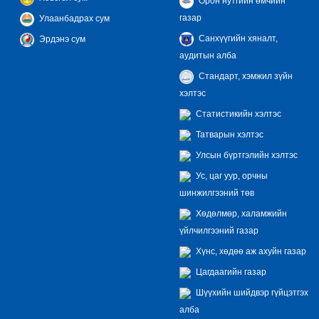
Орон нутгийн өмчийн
газар
Улаанбадрах сум
Санхүүгийн хяналт,
Эрдэнэ сум
аудитын алба
Стандарт, хэмжил зүйн
хэлтэс
Статистикийн хэлтэс
Татварын хэлтэс
Улсын бүртгэлийн хэлтэс
Ус, цаг уур, орчны
шинжилгээний төв
Хөдөлмөр, халамжийн
үйлчилгээний газар
Хүнс, хөдөө аж ахуйн газар
Цагдаагийн газар
Шүүхийн шийдвэр гүйцэтгэх
алба