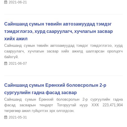
2021-06-21
Сайншанд сумын төвийн автозамуудад тэмдэг
тэмдэглэгээ, хурд сааруулагч, хучлагын засвар
хийх ажил
Сайншанд сумын төвийн автозамуудад тэмдэг тэмдэглэгээ, хурд
сааруулагч, хучлагын засвар хийх ажилд шалгарсан оролцогч
байхгүй.
2021-06-07
Сайншанд сумын Ерөнхий боловсролын 2-р
сургуулийн гадна фасад засвар
Сайншанд сумын Ерөнхий боловсролын 2-р сургуулийн гадна
фасад засварын тендерт Тогоруутай нуур ХХК 223,471,904
төгрөгөөр ажил гүйцэтгэх эрх олгогдсон.
2021-05-31