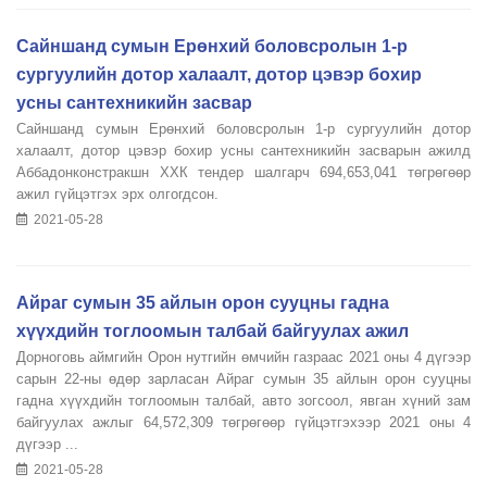
Сайншанд сумын Ерөнхий боловсролын 1-р
сургуулийн дотор халаалт, дотор цэвэр бохир
усны сантехникийн засвар
Сайншанд сумын Ерөнхий боловсролын 1-р сургуулийн дотор
халаалт, дотор цэвэр бохир усны сантехникийн засварын ажилд
Аббадонконстракшн ХХК тендер шалгарч 694,653,041 төгрөгөөр
ажил гүйцэтгэх эрх олгогдсон.
2021-05-28
Айраг сумын 35 айлын орон сууцны гадна
хүүхдийн тоглоомын талбай байгуулах ажил
Дорноговь аймгийн Орон нутгийн өмчийн газраас 2021 оны 4 дүгээр
сарын 22-ны өдөр зарласан Айраг сумын 35 айлын орон сууцны
гадна хүүхдийн тоглоомын талбай, авто зогсоол, явган хүний зам
байгуулах ажлыг 64,572,309 төгрөгөөр гүйцэтгэхээр 2021 оны 4
дүгээр ...
2021-05-28