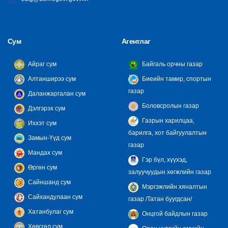
Сум
Агентлаг
Айраг сум
Байгаль орчны газар
Алтанширээ сум
Биеийн тамир, спортын
газар
Даланжаргалан сум
Боловсролын газар
Дэлгэрэх сум
Газрын харилцаа,
Иххэт сум
барилга, хот байгуулалтын
Замын-Үүд сум
газар
Мандах сум
Гэр бүл, хүүхэд,
Өргөн сум
залуучуудын хөгжлийн газар
Сайншанд сум
Мэргэжлийн хяналтын
Сайхандулаан сум
газар /Татан буугдсан/
Хатанбулаг сум
Онцгой байдлын газар
Хөвсгөл сум