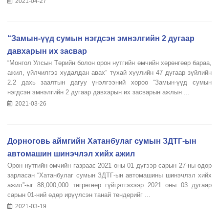
2021-04-27
“Замын-үүд сумын нэгдсэн эмнэлгийн 2 дугаар
давхарын их засвар
“Монгол Улсын Төрийн болон орон нутгийн өмчийн хөрөнгөөр бараа,
ажил, үйлчилгээ худалдан авах” тухай хуулийн 47 дугаар зүйлийн
2.2 дахь заалтын дагуу үнэлгээний хороо “Замын-үүд сумын
нэгдсэн эмнэлгийн 2 дугаар давхарын их засварын ажлын ...
2021-03-26
Дорноговь аймгийн Хатанбулаг сумын ЗДТГ-ын
автомашин шинэчлэл хийх ажил
Орон нутгийн өмчийн газраас 2021 оны 01 дүгээр сарын 27-ны өдөр
зарласан “Хатанбулаг сумын ЗДТГ-ын автомашины шинэчлэл хийх
ажил”-ыг 88,000,000 төгрөгөөр гүйцэтгэхээр 2021 оны 03 дугаар
сарын 01-ний өдөр ирүүлсэн танай тендерийг ...
2021-03-19