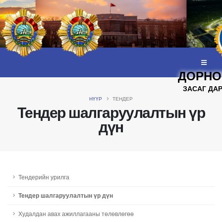
ДОРНО
ЗАСАГ ДА
НҮҮР
ТЕНДЕР
Тендер шалгаруулалтын үр
дүн
Тендерийн урилга
Тендер шалгаруулалтын үр дүн
Худалдан авах ажиллагааны төлөвлөгөө