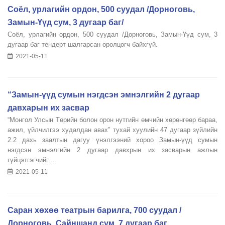
Соёл, урлагийн ордон, 500 суудал /Дорноговь,
Замын-Үүд сум, 3 дугаар баг/
Соёл, урлагийн ордон, 500 суудал /Дорноговь, Замын-Үүд сум, 3
дугаар баг тендерт шалгарсан оролцогч байхгүй.
2021-05-11
“Замын-үүд сумын нэгдсэн эмнэлгийн 2 дугаар
давхарын их засвар
“Монгол Улсын Төрийн болон орон нутгийн өмчийн хөрөнгөөр бараа,
ажил, үйлчилгээ худалдан авах” тухай хуулийн 47 дугаар зүйлийн
2.2 дахь заалтын дагуу үнэлгээний хороо Замын-үүд сумын
нэгдсэн эмнэлгийн 2 дугаар давхрын их засварын ажлын
гүйцэтгэгчийг ...
2021-05-11
Саран хөхөө театрын барилга, 700 суудал /
Дорноговь, Сайншанд сум, 7 дугаар баг