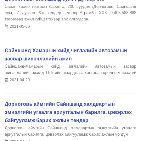
Саран хөхөө театрын барилга, 700 суудал /Дорноговь, Сайншанд
сум, 7 дугаар баг тендерт Болор-Аграмба ХХК 9,405,588,888
төгрөгөөр ажил гүйцэтгэхээр эрх олгогдсон.
2021-05-06
Сайншанд-Хамарын хийд чиглэлийн автозамын
засвар шинэчлэлийн ажил
Сайншанд-Хамарын хийд чиглэлийн автозамын засвар
шинэчлэлийн ажилд ТББ-ийн шаардлага хангасан оролцогч ирээгүй
2021-04-29
Дорноговь аймгийн Сайншанд халдвартын
эмнэлгийн угаалга ариутгалын барилга, цэвэрлэх
байгууламж барих ажлын тендер
Дорноговь аймгийн Сайншанд халдвартын эмнэлгийн угаалга
ариутгалын барилга, цэвэрлэх байгууламж барих ажлын үр дүн