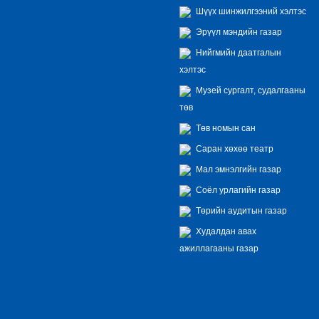
Шүүх шинжилгээний хэлтэс
Эрүүл мэндийн газар
Нийгмийн даатгалын
хэлтэс
Музей сургалт, судалгааны
төв
Төв номын сан
Саран хөхөө театр
Мал эмнэлгийн газар
Соёл урлагийн газар
Төрийн аудитын газар
Худалдан авах
ажиллагааны газар