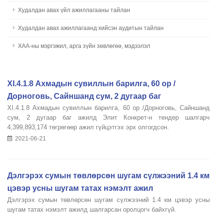
Худалдан авах үйл ажиллагааны тайлан
Худалдан авах ажиллагаанд хийсэн аудитын тайлан
ХАА-ны мэргэжил, арга зүйн зөвлөгөө, мэдээлэл
XI.4.1.8 Ахмадын сувиллын барилга, 60 ор /
Дорноговь, Сайншанд сум, 2 дугаар баг
XI.4.1.8 Ахмадын сувиллын барилга, 60 ор /Дорноговь, Сайншанд
сум, 2 дугаар баг ажилд Элит Конкрет-н тендер шалгарч
4,399,893,174 төгрөгөөр ажил гүйцэтгэх эрх олгогдсон.
2021-06-21
Дэлгэрэх сумын төвлөрсөн шугам сүлжээний 1.4 км
цэвэр усны шугам татах нэмэлт ажил
Дэлгэрэх сумын төвлөрсөн шугам сүлжээний 1.4 км цэвэр усны
шугам татах нэмэлт ажилд шалгарсан оролцогч байхгүй.