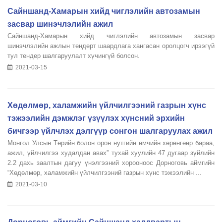
Сайншанд-Хамарын хийд чиглэлийн автозамын
засвар шинэчлэлийн ажил
Сайншанд-Хамарын хийд чиглэлийн автозамын засвар
шинэчлэлийн ажлын тендерт шаардлага хангасан оролцогч ирээгүй
тул тендер шалгаруулалт хүчингүй болсон.
2021-03-15
Хөдөлмөр, халамжийн үйлчилгээний газрын хүнс
тэжээлийн дэмжлэг үзүүлэх хүнсний эрхийн
бичгээр үйлчлэх дэлгүүр сонгон шалгаруулах ажил
Монгол Улсын Төрийн болон орон нутгийн өмчийн хөрөнгөөр бараа,
ажил, үйлчилгээ худалдан авах” тухай хуулийн 47 дугаар зүйлийн
2.2 дахь заалтын дагуу үнэлгээний хорооноос Дорноговь аймгийн
“Хөдөлмөр, халамжийн үйлчилгээний газрын хүнс тэжээлийн ...
2021-03-10