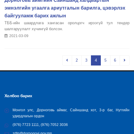
Дорноговь аймгийн Сайншанд халдвартын
эмнэлгийн угаалга ариутгалын барилга, цэвэрлэх
байгууламж барих ажлын
ТББ-ийн шаардлага хангасан оролцогч ирээгүй тул тендер
шалгаруулалт хүчингүй болсон.
2021-03-09
2
3
4
5
6
Холбоо барих
Монгол улс, Дорноговь аймаг, Сайншанд хот, 3-р баг, Нутгийн
удирдлагын ордон
(976) 7723 1111, (976) 7052 3036
zdtg@dornogovi.gov.mn