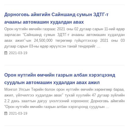
Дорноговь аймгийн Сайншанд сумын ЗДТГ-т
ачааны автомашин худалдан авах
Орон нутгийн өмчийн газраас 2021 оны 02 дугаар сарын 11-ний өдөр
зарласан “Сайншанд сумын ЗДТГ-т ачааны автомашин худалдан
авах ажил”-ын 24,500,000 төгрөгөөр гүйцэтгэхээр 2021 оны 03
дугаар сарын 03-ны өдөр ирүүлсэн танай тендерийг ...
2021-03-19
Орон нутгийн өмчийн газрын албан хэрэгцээнд
суудлын автомашин худалдан авах ажил
Монгол Улсын Төрийн болон орон нутгийн өмчийн хөрөнгөөр бараа,
ажил, үйлчилгээ худалдан авах” тухай хуулийн 47 дугаар зүйлийн
2.2 дахь заалтын дагуу үнэлгээний хорооноос Дорноговь аймгийн
“Орон нутгийн өмчийн газрын албан хэрэгцээнд суудлын ...
2021-03-19