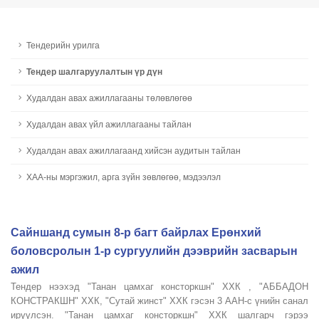
Тендерийн урилга
Тендер шалгаруулалтын үр дүн
Худалдан авах ажиллагааны төлөвлөгөө
Худалдан авах үйл ажиллагааны тайлан
Худалдан авах ажиллагаанд хийсэн аудитын тайлан
ХАА-ны мэргэжил, арга зүйн зөвлөгөө, мэдээлэл
Сайншанд сумын 8-р багт байрлах Ерөнхий
боловсролын 1-р сургуулийн дээврийн засварын
ажил
Тендер нээхэд "Танан цамхаг консторкшн" ХХК , "АББАДОН
КОНСТРАКШН" ХХК, "Сутай жинст" ХХК гэсэн 3 ААН-с үнийн санал
ирүүлсэн. "Танан цамхаг консторкшн" ХХК шалгарч гэрээ