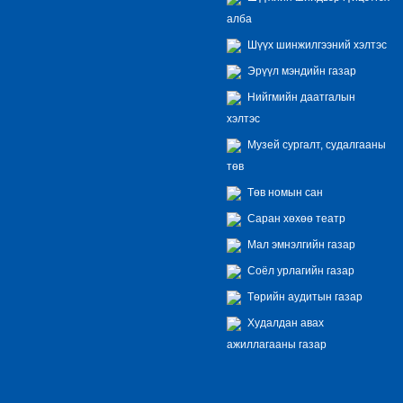
алба
Шүүх шинжилгээний хэлтэс
Эрүүл мэндийн газар
Нийгмийн даатгалын
хэлтэс
Музей сургалт, судалгааны
төв
Төв номын сан
Саран хөхөө театр
Мал эмнэлгийн газар
Соёл урлагийн газар
Төрийн аудитын газар
Худалдан авах
ажиллагааны газар