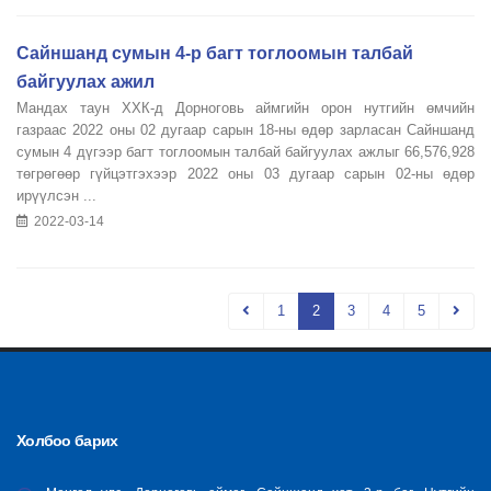
Сайншанд сумын 4-р багт тоглоомын талбай
байгуулах ажил
Мандах таун ХХК-д Дорноговь аймгийн орон нутгийн өмчийн
газраас 2022 оны 02 дугаар сарын 18-ны өдөр зарласан Сайншанд
сумын 4 дүгээр багт тоглоомын талбай байгуулах ажлыг 66,576,928
төгрөгөөр гүйцэтгэхээр 2022 оны 03 дугаар сарын 02-ны өдөр
ирүүлсэн ...
2022-03-14
1
2
3
4
5
Холбоо барих