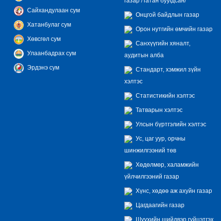
газар /Татан буугдсан/
Сайхандулаан сум
Онцгой байдлын газар
Хатанбулаг сум
Орон нутгийн өмчийн газар
Хөвсгөл сум
Санхүүгийн хяналт,
Улаанбадрах сум
аудитын алба
Эрдэнэ сум
Стандарт, хэмжил зүйн
хэлтэс
Статистикийн хэлтэс
Татварын хэлтэс
Улсын бүртгэлийн хэлтэс
Ус, цаг уур, орчны
шинжилгээний төв
Хөдөлмөр, халамжийн
үйлчилгээний газар
Хүнс, хөдөө аж ахуйн газар
Цагдаагийн газар
Шүүхийн шийдвэр гүйцэтгэх