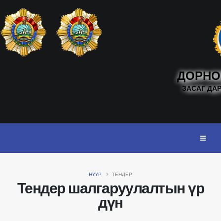
ДОРНО
ЗАСАГ ДА
НҮҮР
ТЕНДЕР
Тендер шалгаруулалтын үр
дүн