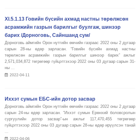
XI.5.1.13 Говийн бүсийн ахмад настны төрөлжсөн
асрамжийн газрын барилгыг буулгаж, шинээр
барих /Дорноговь, Сайншанд сум/
Дорноговь аймгийн Орон нутгийн өмчийн газраас 2022 оны 2 дугаар
сарын 28-ны өдөр зарласан. “Говийн бүсийн ахмад настны
төрөлжсөн асрамжийн газрын барилгыг шинээр барих” ажлыг
2,571,034,872 төгрөгөөр гүйцэтгэхээр 2022 оны 03 дугаар сарын 31-
ны ...
2022-04-11
Иххэт сумын ЕБС-ийн дотор засвар
Дорноговь аймгийн Орон нутгийн өмчийн газраас 2022 оны 2 дугаар
сарын 24-ны өдөр зарласан. “Иххэт сумын Ерөнхий боловсролын
сургуулийн дотор засвар”-ын ажлыг 117,470,455 төгрөгөөр
гүйцэтгэхээр 2022 оны 03 дугаар сарын 28-ны өдөр ирүүлсэн танай
...
2022-04-06