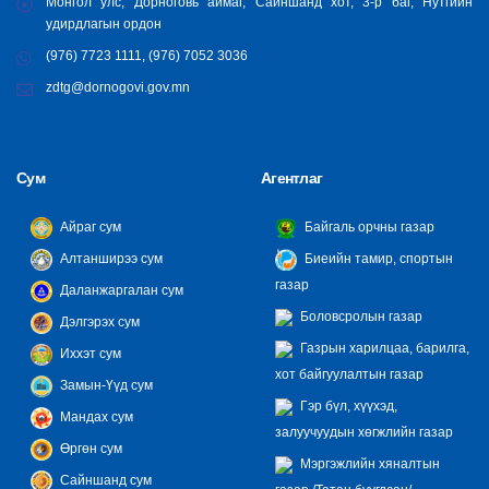
Монгол улс, Дорноговь аймаг, Сайншанд хот, 3-р баг, Нутгийн
удирдлагын ордон
(976) 7723 1111, (976) 7052 3036
zdtg@dornogovi.gov.mn
Сум
Агентлаг
Айраг сум
Байгаль орчны газар
Алтанширээ сум
Биеийн тамир, спортын
газар
Даланжаргалан сум
Боловсролын газар
Дэлгэрэх сум
Газрын харилцаа, барилга,
Иххэт сум
хот байгуулалтын газар
Замын-Үүд сум
Гэр бүл, хүүхэд,
Мандах сум
залуучуудын хөгжлийн газар
Өргөн сум
Мэргэжлийн хяналтын
Сайншанд сум