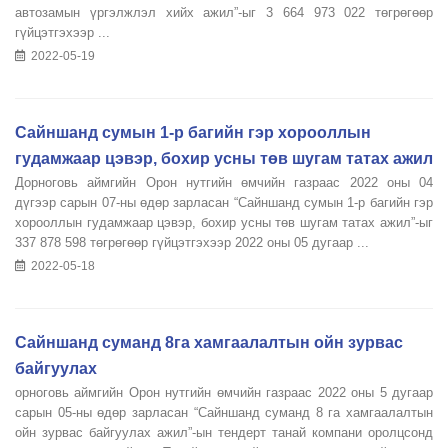
автозамын үргэлжлэл хийх ажил”-ыг 3 664 973 022 төгрөгөөр
гүйцэтгэхээр ...
2022-05-19
Сайншанд сумын 1-р багийн гэр хорооллын
гудамжаар цэвэр, бохир усны төв шугам татах ажил
Дорноговь аймгийн Орон нутгийн өмчийн газраас 2022 оны 04
дүгээр сарын 07-ны өдөр зарласан “Сайншанд сумын 1-р багийн гэр
хорооллын гудамжаар цэвэр, бохир усны төв шугам татах ажил”-ыг
337 878 598 төгрөгөөр гүйцэтгэхээр 2022 оны 05 дугаар ...
2022-05-18
Сайншанд суманд 8га хамгаалалтын ойн зурвас
байгуулах
орноговь аймгийн Орон нутгийн өмчийн газраас 2022 оны 5 дугаар
сарын 05-ны өдөр зарласан “Сайншанд суманд 8 га хамгаалалтын
ойн зурвас байгуулах ажил”-ын тендерт танай компани оролцсонд