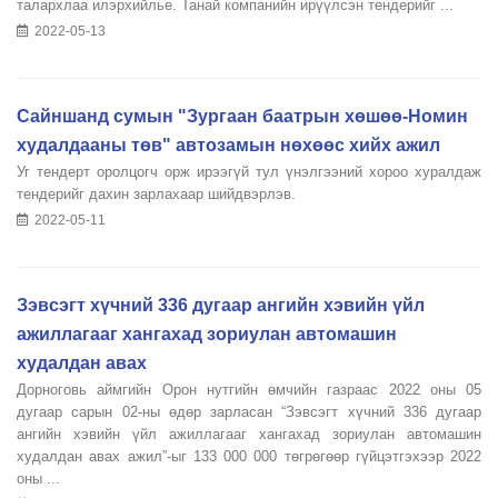
талархлаа илэрхийлье. Танай компанийн ирүүлсэн тендерийг ...
2022-05-13
Сайншанд сумын "Зургаан баатрын хөшөө-Номин
худалдааны төв" автозамын нөхөөс хийх ажил
Уг тендерт оролцогч орж ирээгүй тул үнэлгээний хороо хуралдаж
тендерийг дахин зарлахаар шийдвэрлэв.
2022-05-11
Зэвсэгт хүчний 336 дугаар ангийн хэвийн үйл
ажиллагааг хангахад зориулан автомашин
худалдан авах
Дорноговь аймгийн Орон нутгийн өмчийн газраас 2022 оны 05
дугаар сарын 02-ны өдөр зарласан “Зэвсэгт хүчний 336 дугаар
ангийн хэвийн үйл ажиллагааг хангахад зориулан автомашин
худалдан авах ажил”-ыг 133 000 000 төгрөгөөр гүйцэтгэхээр 2022
оны ...