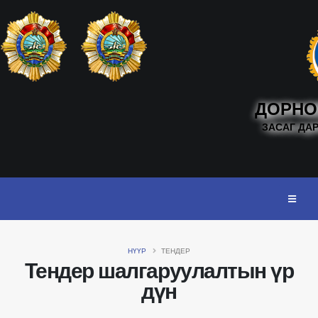
ДОРНО
ЗАСАГ ДА
НҮҮР
ТЕНДЕР
Тендер шалгаруулалтын үр
дүн