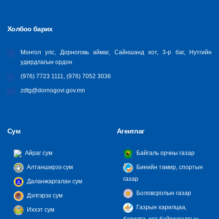
Холбоо барих
Монгол улс, Дорноговь аймаг, Сайншанд хот, 3-р баг, Нутгийн
удирдлагын ордон
(976) 7723 1111, (976) 7052 3036
zdtg@dornogovi.gov.mn
Сум
Агентлаг
Айраг сум
Байгаль орчны газар
Алтанширээ сум
Биеийн тамир, спортын
газар
Даланжаргалан сум
Боловсролын газар
Дэлгэрэх сум
Газрын харилцаа,
Иххэт сум
барилга, хот байгуулалтын