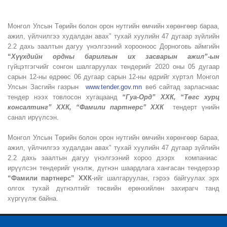
Монгол Улсын Төрийн болон орон нутгийн өмчийн хөрөнгөөр бараа,
ажил, үйлчилгээ худалдан авах” тухай хуулийн 47 дугаар зүйлийн
2.2 дахь заалтын дагуу үнэлгээний хорооноос Дорноговь аймгийн
“
Хүүхдийн ордны барилгын их засварын ажил”-ын
гүйцэтгэгчийг сонгон шалгаруулах тендерийг 2020 оны 05 дугаар
сарын 12-ны өдрөөс 06 дугаар сарын 12-ны өдрийг хүртэл Монгол
Улсын Засгийн газрын
www.tender.gov.mn
веб сайтад зарласнаас
тендер нээх товлосон хугацаанд
“Гуа-Орд” ХХК, “Төгс хурц
консалтинг” ХХК, “Фамили партнерс” ХХК
тендерт үнийн
санал ирүүлсэн.
Монгол Улсын Төрийн болон орон нутгийн өмчийн хөрөнгөөр бараа,
ажил, үйлчилгээ худалдан авах” тухай хуулийн 47 дугаар зүйлийн
2.2 дахь заалтын дагуу үнэлгээний хороо дээрх компаниас
ирүүлсэн тендерийг үнэлж, дүгнэн шаардлага хангасан тендерээр
“Фамили партнерс” ХХК
-ийг шалгаруулан, гэрээ байгуулах эрх
олгох тухай дүгнэлтийг төсвийн ерөнхийлөн захирагч танд
хүргүүлж байна.