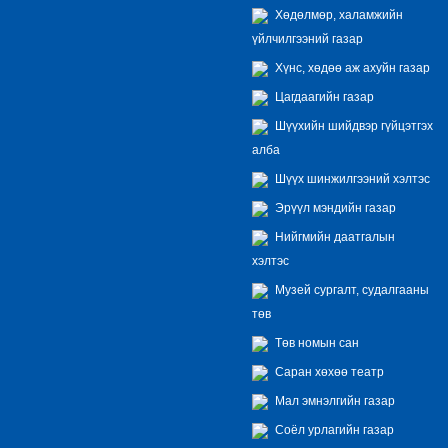
Хөдөлмөр, халамжийн
үйлчилгээний газар
Хүнс, хөдөө аж ахуйн газар
Цагдаагийн газар
Шүүхийн шийдвэр гүйцэтгэх
алба
Шүүх шинжилгээний хэлтэс
Эрүүл мэндийн газар
Нийгмийн даатгалын
хэлтэс
Музей сургалт, судалгааны
төв
Төв номын сан
Саран хөхөө театр
Мал эмнэлгийн газар
Соёл урлагийн газар