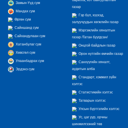
Замын-Үүд сум
газар
Мандах сум
Гэр бүл, хүүхэд,
Өргөн сум
залуучуудын хөгжлийн газар
Сайншанд сум
Мэргэжлийн хяналтын
Сайхандулаан сум
газар /Татан буугдсан/
Хатанбулаг сум
Онцгой байдлын газар
Хөвсгөл сум
Орон нутгийн өмчийн газар
Улаанбадрах сум
Санхүүгийн хяналт,
аудитын алба
Эрдэнэ сум
Стандарт, хэмжил зүйн
хэлтэс
Статистикийн хэлтэс
Татварын хэлтэс
Улсын бүртгэлийн хэлтэс
Ус, цаг уур, орчны
шинжилгээний төв