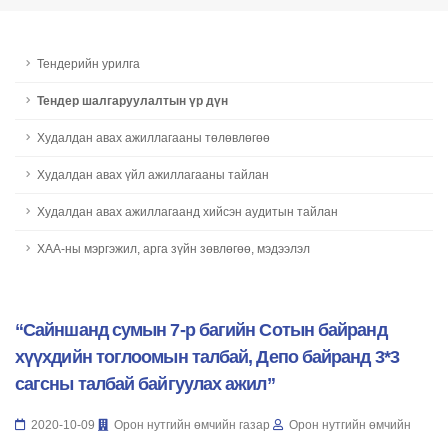
Тендерийн урилга
Тендер шалгаруулалтын үр дүн
Худалдан авах ажиллагааны төлөвлөгөө
Худалдан авах үйл ажиллагааны тайлан
Худалдан авах ажиллагаанд хийсэн аудитын тайлан
ХАА-ны мэргэжил, арга зүйн зөвлөгөө, мэдээлэл
“Сайншанд сумын 7-р багийн Сотын байранд
хүүхдийн тоглоомын талбай, Депо байранд 3*3
сагсны талбай байгуулах ажил”
2020-10-09
Орон нутгийн өмчийн газар
Орон нутгийн өмчийн