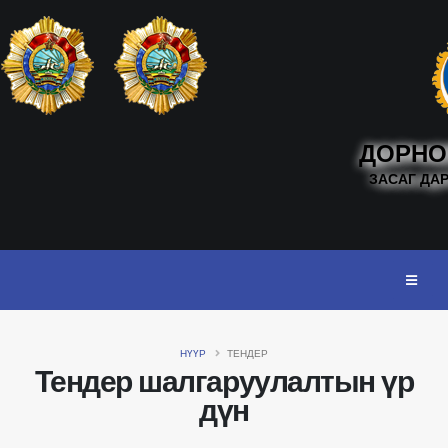
ДОРНО
ЗАСАГ ДА
НҮҮР
ТЕНДЕР
Тендер шалгаруулалтын үр
дүн