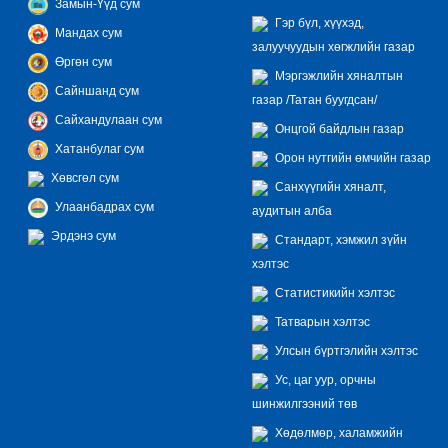
Замын-Үүд сум
Гэр бүл, хүүхэд,
Мандах сум
залуучуудын хөгжлийн газар
Өргөн сум
Мэргэжлийн хяналтын
Сайншанд сум
газар /Татан буугдсан/
Сайхандулаан сум
Онцгой байдлын газар
Хатанбулаг сум
Орон нутгийн өмчийн газар
Хөвсгөл сум
Санхүүгийн хяналт,
Улаанбадрах сум
аудитын алба
Эрдэнэ сум
Стандарт, хэмжил зүйн
хэлтэс
Статистикийн хэлтэс
Татварын хэлтэс
Улсын бүртгэлийн хэлтэс
Ус, цаг уур, орчны
шинжилгээний төв
Хөдөлмөр, халамжийн