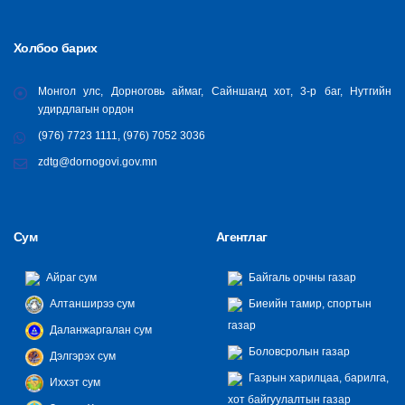
Холбоо барих
Монгол улс, Дорноговь аймаг, Сайншанд хот, 3-р баг, Нутгийн
удирдлагын ордон
(976) 7723 1111, (976) 7052 3036
zdtg@dornogovi.gov.mn
Сум
Агентлаг
Айраг сум
Байгаль орчны газар
Алтанширээ сум
Биеийн тамир, спортын
газар
Даланжаргалан сум
Боловсролын газар
Дэлгэрэх сум
Газрын харилцаа, барилга,
Иххэт сум
хот байгуулалтын газар