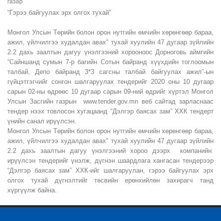
газар
“Гэрээ байгуулах эрх олгох тухай”
Монгол Улсын Төрийн болон орон нутгийн өмчийн хөрөнгөөр бараа,
ажил, үйлчилгээ худалдан авах” тухай хуулийн 47 дугаар зүйлийн
2.2 дахь заалтын дагуу үнэлгээний хорооноос Дорноговь аймгийн
“Сайншанд сумын 7-р багийн Сотын байранд хүүхдийн тоглоомын
талбай, Депо байранд 3*3 сагсны талбай байгуулах ажил”-ын
гүйцэтгэгчийг сонгон шалгаруулах тендерийг 2020 оны 10 дугаар
сарын 02-ны өдрөөс 10 дугаар сарын 09-ний өдрийг хүртэл Монгол
Улсын Засгийн газрын www.tender.gov.mn веб сайтад зарласнаас
тендер нээх товлосон хугацаанд “Дэлгэр баясах зам” ХХК тендерт
үнийн санал ирүүлсэн.
Монгол Улсын Төрийн болон орон нутгийн өмчийн хөрөнгөөр бараа,
ажил, үйлчилгээ худалдан авах” тухай хуулийн 47 дугаар зүйлийн
2.2 дахь заалтын дагуу үнэлгээний хороо дээрх компанийн
ирүүлсэн тендерийг үнэлж, дүгнэн шаардлага хангасан тендерээр
“Дэлгэр баясах зам” ХХК-ийг шалгаруулан, гэрээ байгуулах эрх
олгох тухай дүгнэлтийг төсвийн ерөнхийлөн захирагч танд
хүргүүлж байна.