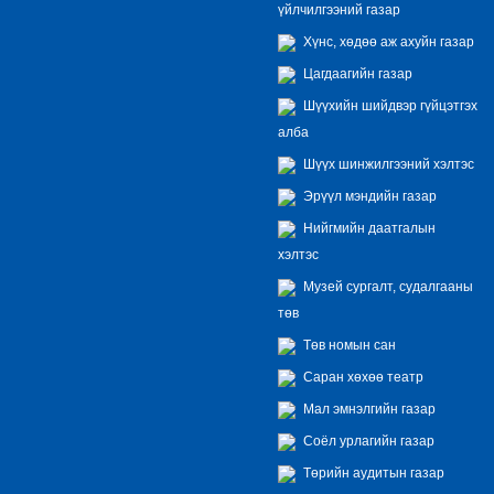
үйлчилгээний газар
Хүнс, хөдөө аж ахуйн газар
Цагдаагийн газар
Шүүхийн шийдвэр гүйцэтгэх
алба
Шүүх шинжилгээний хэлтэс
Эрүүл мэндийн газар
Нийгмийн даатгалын
хэлтэс
Музей сургалт, судалгааны
төв
Төв номын сан
Саран хөхөө театр
Мал эмнэлгийн газар
Соёл урлагийн газар
Төрийн аудитын газар