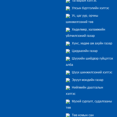
Татварын хэлтэс
Улсын бүртгэлийн хэлтэс
Ус, цаг уур, орчны
шинжилгээний төв
Хөдөлмөр, халамжийн
үйлчилгээний газар
Хүнс, хөдөө аж ахуйн газар
Цагдаагийн газар
Шүүхийн шийдвэр гүйцэтгэх
алба
Шүүх шинжилгээний хэлтэс
Эрүүл мэндийн газар
Нийгмийн даатгалын
хэлтэс
Музей сургалт, судалгааны
төв
Төв номын сан