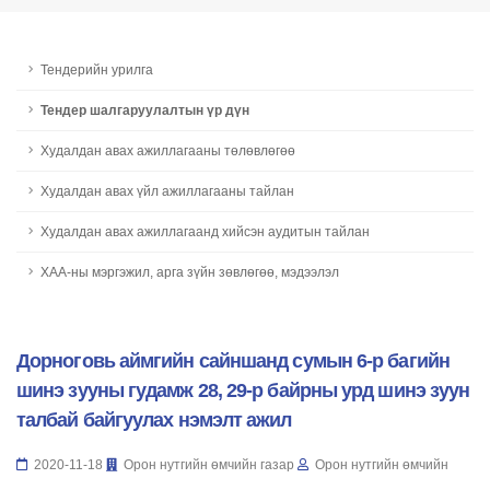
Тендерийн урилга
Тендер шалгаруулалтын үр дүн
Худалдан авах ажиллагааны төлөвлөгөө
Худалдан авах үйл ажиллагааны тайлан
Худалдан авах ажиллагаанд хийсэн аудитын тайлан
ХАА-ны мэргэжил, арга зүйн зөвлөгөө, мэдээлэл
Дорноговь аймгийн сайншанд сумын 6-р багийн
шинэ зууны гудамж 28, 29-р байрны урд шинэ зуун
талбай байгуулах нэмэлт ажил
2020-11-18
Орон нутгийн өмчийн газар
Орон нутгийн өмчийн