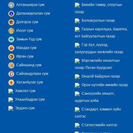
Алтанширээ сум
Биеийн тамир, спортын
газар
Даланжаргалан сум
Боловсролын газар
Дэлгэрэх сум
Газрын харилцаа, барилга,
Иххэт сум
хот байгуулалтын газар
Замын-Үүд сум
Гэр бүл, хүүхэд,
Мандах сум
залуучуудын хөгжлийн газар
Өргөн сум
Мэргэжлийн хяналтын
Сайншанд сум
газар /Татан буугдсан/
Сайхандулаан сум
Онцгой байдлын газар
Хатанбулаг сум
Орон нутгийн өмчийн газар
Хөвсгөл сум
Санхүүгийн хяналт,
Улаанбадрах сум
аудитын алба
Эрдэнэ сум
Стандарт, хэмжил зүйн
хэлтэс
Статистикийн хэлтэс