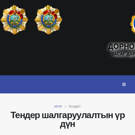
ДОРНО
ЗАСАГ ДА
НҮҮР
ТЕНДЕР
Тендер шалгаруулалтын үр
дүн