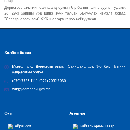
газар
Дорноговь аймгийн сайншанд сумын 6-р багийн шинэ зууны гудамж
28, 29-р байрны урд шинэ зуун талбай байгуулах нэмэлт ажилд
"Дэлгэрбаясах зам" ХХК шалгарч гэрээ байгуулсан.
Холбоо барих
Монгол улс, Дорноговь аймаг, Сайншанд хот, 3-р баг, Нутгийн
удирдлагын ордон
(976) 7723 1111, (976) 7052 3036
zdtg@dornogovi.gov.mn
Сум
Агентлаг
Айраг сум
Байгаль орчны газар