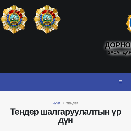
ДОРНО
ЗАСАГ ДА
НҮҮР
ТЕНДЕР
Тендер шалгаруулалтын үр
дүн