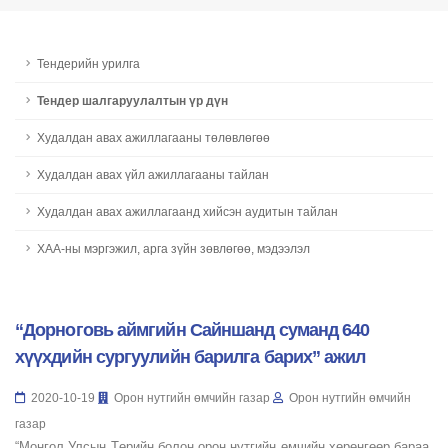
Тендерийн урилга
Тендер шалгаруулалтын үр дүн
Худалдан авах ажиллагааны төлөвлөгөө
Худалдан авах үйл ажиллагааны тайлан
Худалдан авах ажиллагаанд хийсэн аудитын тайлан
ХАА-ны мэргэжил, арга зүйн зөвлөгөө, мэдээлэл
“Дорноговь аймгийн Сайншанд суманд 640
хүүхдийн сургуулийн барилга барих” ажил
2020-10-19
Орон нутгийн өмчийн газар
Орон нутгийн өмчийн
газар
“Монгол Улсын Төрийн болон орон нутгийн өмчийн хөрөнгөөр бараа,