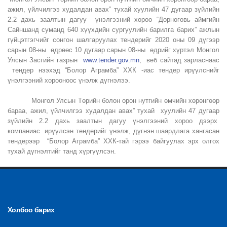
ажил, үйлчилгээ худалдан авах” тухай хуулийн 47 дугаар зүйлийн
2.2 дахь заалтын дагуу үнэлгээний хороо “Дорноговь аймгийн
Сайншанд суманд 640 хүүхдийн сургуулийн барилга барих” ажлын
гүйцэтгэгчийг сонгон шалгаруулах тендерийг 2020 оны 09 дүгээр
сарын 08-ны өдрөөс 10 дугаар сарын 08-ны өдрийг хүртэл Монгол
Улсын Засгийн газрын
www.tender.gov.mn
, веб сайтад зарласнаас
тендер нээхэд “Болор Аграмба” ХХК -иас тендер ирүүлснийг
үнэлгээний хорооноос үнэлж дүгнэлээ.
Монгол Улсын Төрийн болон орон нутгийн өмчийн хөрөнгөөр
бараа, ажил, үйлчилгээ худалдан авах” тухай хуулийн 47 дугаар
зүйлийн 2.2 дахь заалтын дагуу үнэлгээний хороо дээрх
компаниас ирүүлсэн тендерийг үнэлж, дүгнэн шаардлага хангасан
тендерээр “Болор Аграмба” ХХК-тай гэрээ байгуулах эрх олгох
тухай дүгнэлтийг танд хүргүүлсэн.
Холбоо барих