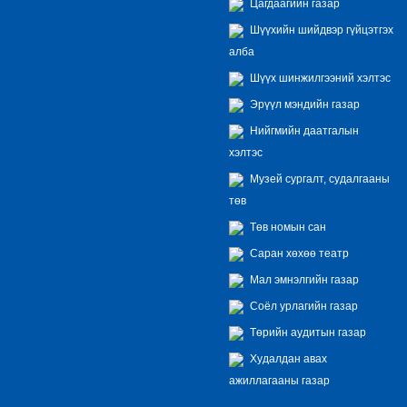
Цагдаагийн газар
Шүүхийн шийдвэр гүйцэтгэх
алба
Шүүх шинжилгээний хэлтэс
Эрүүл мэндийн газар
Нийгмийн даатгалын
хэлтэс
Музей сургалт, судалгааны
төв
Төв номын сан
Саран хөхөө театр
Мал эмнэлгийн газар
Соёл урлагийн газар
Төрийн аудитын газар
Худалдан авах
ажиллагааны газар