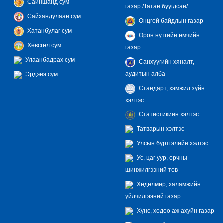
Сайншанд сум
газар /Татан буугдсан/
Сайхандулаан сум
Онцгой байдлын газар
Хатанбулаг сум
Орон нутгийн өмчийн
Хөвсгөл сум
газар
Улаанбадрах сум
Санхүүгийн хяналт,
аудитын алба
Эрдэнэ сум
Стандарт, хэмжил зүйн
хэлтэс
Статистикийн хэлтэс
Татварын хэлтэс
Улсын бүртгэлийн хэлтэс
Ус, цаг уур, орчны
шинжилгээний төв
Хөдөлмөр, халамжийн
үйлчилгээний газар
Хүнс, хөдөө аж ахуйн газар