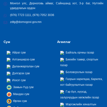
Монгол улс, Дорноговь аймаг, Сайншанд хот, 3-р баг, Нутгийн
удирдлагын ордон
(976) 7723 1111, (976) 7052 3036
zdtg@dornogovi.gov.mn
Сум
Агентлаг
Айраг сум
Байгаль орчны газар
Алтанширээ сум
Биеийн тамир, спортын
газар
Даланжаргалан сум
Боловсролын газар
Дэлгэрэх сум
Газрын харилцаа, барилга,
Иххэт сум
хот байгуулалтын газар
Замын-Үүд сум
Гэр бүл, хүүхэд,
Мандах сум
залуучуудын хөгжлийн газар
Өргөн сум
Мэргэжлийн хяналтын