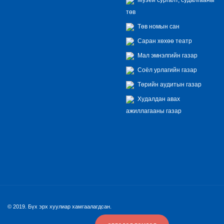
төв
Төв номын сан
Саран хөхөө театр
Мал эмнэлгийн газар
Соёл урлагийн газар
Төрийн аудитын газар
Худалдан авах
ажиллагааны газар
© 2019. Бүх эрх хуулиар хамгаалагдсан.