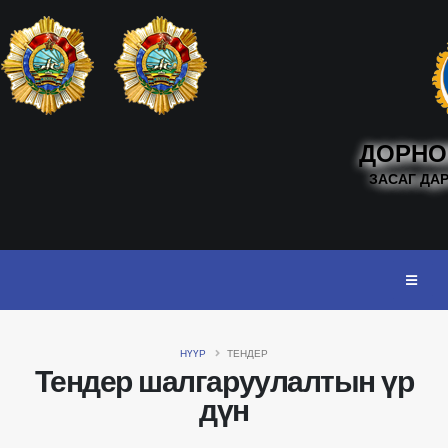
ДОРНО
ЗАСАГ ДА
НҮҮР
ТЕНДЕР
Тендер шалгаруулалтын үр
дүн