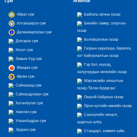
Сум
Агентлаг
Айраг сум
Байгаль орчны газар
Алтанширээ сум
Биеийн тамир, спортын
газар
Даланжаргалан сум
Боловсролын газар
Дэлгэрэх сум
Газрын харилцаа, барилга,
Иххэт сум
хот байгуулалтын газар
Замын-Үүд сум
Гэр бүл, хүүхэд,
Мандах сум
залуучуудын хөгжлийн газар
Өргөн сум
Мэргэжлийн хяналтын
Сайншанд сум
газар /Татан буугдсан/
Сайхандулаан сум
Онцгой байдлын газар
Хатанбулаг сум
Орон нутгийн өмчийн газар
Хөвсгөл сум
Санхүүгийн хяналт,
Улаанбадрах сум
аудитын алба
Эрдэнэ сум
Стандарт, хэмжил зүйн