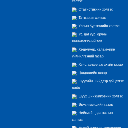
хэлтэс
Статистикийн хэлтэс
Татварын хэлтэс
Улсын бүртгэлийн хэлтэс
Ус, цаг уур, орчны
шинжилгээний төв
Хөдөлмөр, халамжийн
үйлчилгээний газар
Хүнс, хөдөө аж ахуйн газар
Цагдаагийн газар
Шүүхийн шийдвэр гүйцэтгэх
алба
Шүүх шинжилгээний хэлтэс
Эрүүл мэндийн газар
Нийгмийн даатгалын
хэлтэс
Музей сургалт, судалгааны