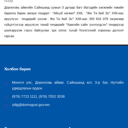
газар
Дорноговь аймгийн Сайншанд сумын 3 дугаар багт Иргэдийн хөгжлийн төвийн
барилга барих ажлын тендерт "Айсуй хөгжил" ХХК, "Жи Ти Кей Эс" ХХК-иас
ирүүлсэн тендерийг үнэлж Жи Ти Кей Эс" ХХК-иас 393 816 079 төгрөгөөр
гүйцэтгэхээр ирүүлсэн танай тендерийг “Хамгийн сайн үнэлэгдсэн” тендерээр
шалгаруулж гэрээ байгуулах эрх олгох тухай Үнэлгээний хорооны дүгнэлт
гарсан.
Холбоо барих
Монгол улс, Дорноговь аймаг, Сайншанд хот, 3-р баг, Нутгийн
удирдлагын ордон
(976) 7723 1111, (976) 7052 3036
zdtg@dornogovi.gov.mn